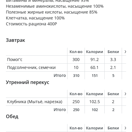
Витамины и минералы, насыщение 93%
Незаменимые аминокислоты, насыщение 100%
Полезные жирные кислоты, насыщение 85%
Клетчатка, насыщение 100%
Стоимость рациона 400Р
Завтрак
Кол-во
Калории
Белки
Жи
Помог'c
300
91.2
3.3
3.
Подсолнечник, семечки
10
60.1
2.1
5.
Итого
310
151
5
9
Утренний перекус
Кол-во
Калории
Белки
Жи
Клубника (Мытьё, нарезка)
250
102.5
2
1
Итого
250
102
2
1
Обед
Кол-во
Калории
Белки
Жи