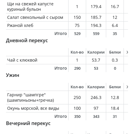
Щи на свежей капусте
1
179.4
16.7
6.
куриный бульон
Салат свекольный с сыром
150
185.7
12
10
Ржаной хлеб
75
194.3
6.4
2.
Итого
529
559
35
1
Дневной перекус
Кол-во
Калории
Белки
Жи
Чай с клюквой
1
53.7
0.3
0
Итого
290
53
0
0
Ужин
Кол-во
Калории
Белки
Жи
Гарнир "шампгре"
250
246.3
12.8
3
(шампиньоны+гречка)
Окунь морской, все виды
100
97
18.4
2
Итого
350
343
31
5
Вечерний перекус