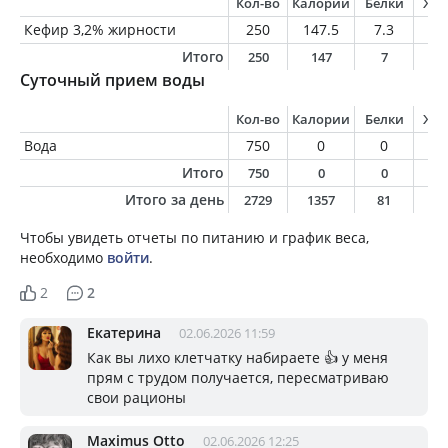
Кол-во
Калории
Белки
Жи
Кефир 3,2% жирности
250
147.5
7.3
8
Итого
250
147
7
8
Суточный прием воды
Кол-во
Калории
Белки
Жи
Вода
750
0
0
0
Итого
750
0
0
0
Итого за день
2729
1357
81
4
Чтобы увидеть отчеты по питанию и график веса,
необходимо
войти
.
2
2
Екатерина
02.06.2026 11:59
Как вы лихо клетчатку набираете 👍 у меня
прям с трудом получается, пересматриваю
свои рационы
Maximus Otto
02.06.2026 12:25