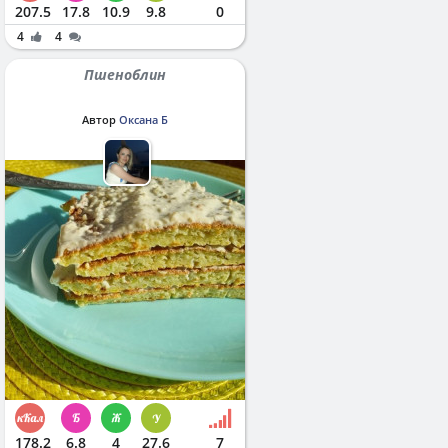
207.5
17.8
10.9
9.8
0
4
4
Пшеноблин
Автор
Оксана Б
178.2
6.8
4
27.6
7