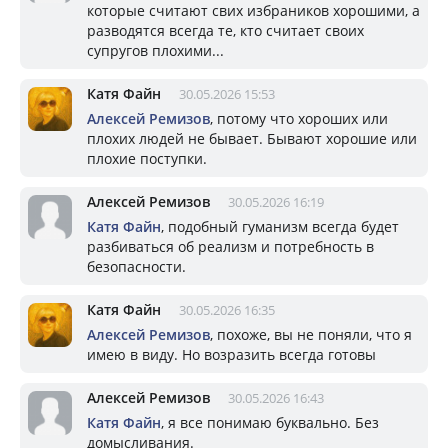
которые считают свих избраников хорошими, а
разводятся всегда те, кто считает своих
супругов плохими...
Катя Файн
30.05.2026 15:53
Алексей Ремизов
, потому что хороших или
плохих людей не бывает. Бывают хорошие или
плохие поступки.
Алексей Ремизов
30.05.2026 16:19
Катя Файн
, подобный гуманизм всегда будет
разбиваться об реализм и потребность в
безопасности.
Катя Файн
30.05.2026 16:35
Алексей Ремизов
, похоже, вы не поняли, что я
имею в виду. Но возразить всегда готовы
Алексей Ремизов
30.05.2026 16:43
Катя Файн
, я все понимаю буквально. Без
домысливания.