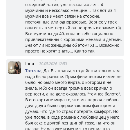
соседский чатик, уже несколько лет - 4
мужчины и несколько женщин... Так вот из 4
мужчин все имеют связи на стороне,
постоянные или одноразовые. Вернее у трех
они есть, а четвертый оч непрочь их заиметь)).
Все мужчины до 40, вполне себе социально
привлекательны с хорошими жёнами и детьми.
Знают ли их женщины об этом? Хз... Возможно
просто не хотят знать... Как то так.
Inna
30.05.2026 12:53
Татьяна
, Да, Вы правы, что действительно там
надо было раньше. Прям физическим измен не
было, но было много вирта, о котором я не
знала. Ибо он всегда громче всех кричал о
верности, а на деле оказалось "темное болото".
В его картине мира то, что мы первая любовь
друг друга было сдерживающим фактором и
думаю, что где-то страх потерять комфорт. Но
уже после, в ходе романа с любовницец у него
был секс с другой женщиной тоже, на что он
сказал: Ну раз уже изменил, то решил что