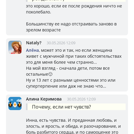
это хорошо, если ее после рождения ничто не
поколебало.
Большинству ее надо отстраивать заново в
зрелом возрасте
Nataly?
30.05.2026 12:09
Алёна
, может это и так, но если женщина
живет с мужчиной при таких обстоятельствах
это для меня более чем странно...
На мой взгляд - сначала дети, потом все
остальные🙂
Ну и 13 лет с разными ценностями это или
супертерпение или даж не знаю что...
Алина Керимова
30.05.2026 12:09
Почему, если нет чувств?
Инна, есть чувства. И преданная любовь, и
злость, и ярость, и обида, и разочарование, и
боль разбитого сердца, и по самооценке это