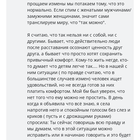
прощаем измены мы потакаем тому, что это
нормально. Если спим с женатыми мужчинами/
замужними женщинами, значит сами
транслируем миру, что "так можно".
Я считаю, что так нельзя ни с собой, ни с
другими. Бывает, что действительно люди
после расставания осознают ценность друг
друга, а бывает что просто хотят сохранить
привычный комфорт. Кому-то жить негде, кто-
то думает что детям легче так.... Но в нашей с
ним ситуации ( по правде считаю, что в
большинстве случаев измен) человек ищет
удовольствий, но не всегда готов за них
платить комфортом. Мой бм был уверен, что
нет того что ему можно не простить. В день
когда я объявила что всё знаю, я села
напротив него и спокойным голосом без слез и
криков ( пусть и с дрожащими руками)
спросила: Ты сейчас говоришь всю правду и
мы думаем, что в этой ситуации можно
исправить или я начинаю говорить и это будет