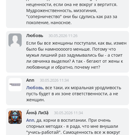
неценности, если она не вокруг х вертится.
Мудроженственность, мизогиния,
"соперничество" они бы сдулись как раз за
поколение, наносное.
Любовь
30.05.2026 11:26
Если бы все женщины поступали, как вы, измен
было бы намнооооого меньше. Потому что
мужья лишний раз задумывались бы - а стоит
ли овчинка выделки? А так - бегают от жены к
любовнице и обратно, почему нет?
Ann
30.05.2026 11:34
Любовь
, все таки, их моральная уродливость
пусть будет в их зоне ответственности, а не
женщин.
Ẩннậ Ли3ặ
30.05.2026 11:34
Ann
, да, корни в воспитании. При очень
спорных методах - я рада, что мне внушали
"учись-работай". Самоценность все ж вокруг