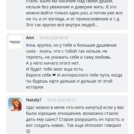
стало. Было бы насилие над своей душой,
нельзя без уважения и доверия жить. В это
можно войти только один раз, а потом уже все
не то, и от взгляда, и от прикосновения и т.д.
Это так хрупко всё внутри людей...
Ann
30.05.2026 08:39
Inna
, хрупко, но у тебя и большая душевная
сила - знать, что с тобой так нельзя, не
терпеть, не унижать себя и саму любовь.
А у него ничего этого нет.
И будет тебе мозг еще есть.
Береги себя ❤ И интересного тебе пути, когда
ты будешь идти дальше и дальше от этой
истории
Nataly?
30.05.2026 09:15
Щас можно в меня что-нить кинуть)) если у вас
были хорошие отношения, возможно стоило
дать ему шанс? Старое разрушить оч просто, а
вот создать новое.. Так еще Ипполит говорил
😑