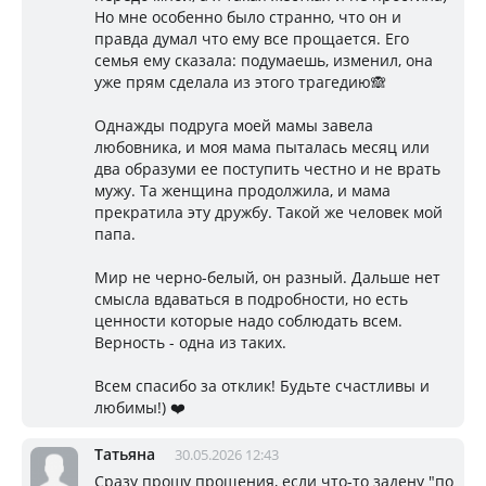
Но мне особенно было странно, что он и
правда думал что ему все прощается. Его
семья ему сказала: подумаешь, изменил, она
уже прям сделала из этого трагедию🙈
Однажды подруга моей мамы завела
любовника, и моя мама пыталась месяц или
два образуми ее поступить честно и не врать
мужу. Та женщина продолжила, и мама
прекратила эту дружбу. Такой же человек мой
папа.
Мир не черно-белый, он разный. Дальше нет
смысла вдаваться в подробности, но есть
ценности которые надо соблюдать всем.
Верность - одна из таких.
Всем спасибо за отклик! Будьте счастливы и
любимы!) ❤️
Татьяна
30.05.2026 12:43
Сразу прошу прощения, если что-то задену "по