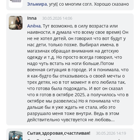
Эльмира
, угу(( со многим согл. Хорошо сказано
Inna
30.05.2026 14:06
Алёна
, Тут возможно, в силу возраста или
наивности, я думала что всему свое время) Он
не не хотел детей, он говорил что вот будут у
нас дети, только позже. Выбирал имена, в
магазинах обращал внимания на детскую
одежду и т.д. Но просто всегда говорил, что
надо чуть встать на ноги больше.Потом
военная ситуация в городе. И я понимала, что
я как-будто бы отказываюсь о своей мечты о
трех детях, но в тот момент я его любила так,
что готова была подождать. И вот он сказал
что я готов в октябре 2025, а получилось что в
октябре мы развелись) Но я понимала что
дальше бы я уже ждать не стала, ибо это
разрушало меня тоже внутри. Ведь в этом
действительно чувствуется не любовь...
Сытая,здоровая,счастливая!
30.05.2026 14:19