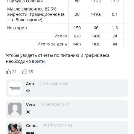
Горбуша соленая
80
135.2
17.7
7.
Масло сливочное 82,5%
жирности, традиционное (в
20
149.6
0.1
16
т.ч. Вологодское)
Нектарин
150
66
1.6
0.
Итого
820
1420
74
7
Итого за день
1407
1835
84
7
Чтобы увидеть отчеты по питанию и график веса,
необходимо
войти
.
21
65
Ann
29.05.2026 21:26
💚
Vera
29.05.2026 21:29
💓
Genia
29.05.2026 21:50
❤️❤️