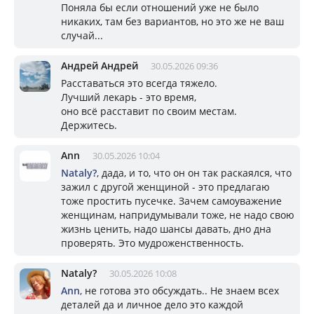
Поняла бы если отношений уже не было
никаких, там без вариантов, но это же не ваш
случай...
Андрей Андрей
30.05.2026 09:36
Расставаться это всегда тяжело.
Лучший лекарь - это время,
оно всё расставит по своим местам.
Держитесь.
Ann
30.05.2026 10:04
Nataly?
, дада, и то, что он он так раскаялся, что
зажил с другой женщиной - это предлагаю
тоже простить пусечке. Зачем самоуважение
женщинам, напридумывали тоже, не надо свою
жизнь ценить, надо шансы давать, дно дна
проверять. Это мудроженственность.
Nataly?
30.05.2026 10:08
Ann
, не готова это обсуждать.. Не знаем всех
деталей да и личное дело это каждой