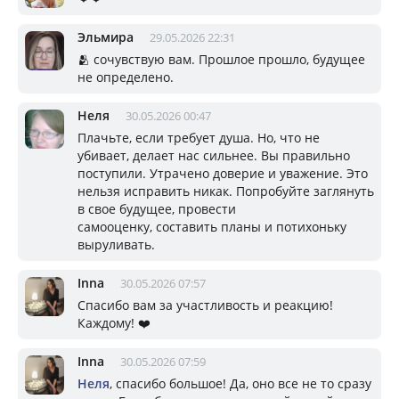
Эльмира
29.05.2026 22:31
🫂 сочувствую вам. Прошлое прошло, будущее
не определено.
Неля
30.05.2026 00:47
Плачьте, если требует душа. Но, что не
убивает, делает нас сильнее. Вы правильно
поступили. Утрачено доверие и уважение. Это
нельзя исправить никак. Попробуйте заглянуть
в свое будущее, провести
самооценку, составить планы и потихоньку
выруливать.
Inna
30.05.2026 07:57
Спасибо вам за участливость и реакцию!
Каждому! ❤️
Inna
30.05.2026 07:59
Неля
, спасибо большое! Да, оно все не то сразу