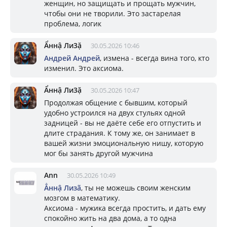
женщин, но защищать и прощать мужчин,
чтобы они не творили. Это застарелая
проблема, логик
Ẩннậ Ли3ặ
30.05.2026 10:46
Андрей Андрей
, измена - всегда вина того, кто
изменил. Это аксиома.
Ẩннậ Ли3ặ
30.05.2026 10:47
Продолжая общение с бывшим, который
удобно устроился на двух стульях одной
задницей - вы не даёте себе его отпустить и
длите страдания. К тому же, он занимает в
вашей жизни эмоциональную нишу, которую
мог бы занять другой мужчина
Ann
30.05.2026 10:49
Ẳннậ Лизã
, ты не можешь своим женским
мозгом в математику.
Аксиома - мужика всегда простить, и дать ему
спокойно жить на два дома, а то одна