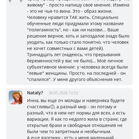
живому" - просто напишу своё мнение. Измена
- это не чья-то вина. Это - образ жизни.
Человеку нравится ТАК жить. Специально
обученные люди придумали этому название
"полигамность", но - как ни назови... Ваше
решение верное, хоть и запоздалое (надо было
уходить, как только стало понятно, что человек
не хочет совместных с вами детей).
Тринадцать лет (надеюсь, что прерывания
беременностей у вас не было)... Моё личное
субъективное мнение: у человека всегда были
"левые" женщины. Просто. на последней - он
"спалился". У меня другого объяснения нет.
Nataly?
30.05.2026 12:52
Инна, вы еще оч молоды и наверняка будете
счастливы🙂, а разный мир - он потому и
разный, что в нем нет нормы для всех, а есть
вариации. Я как то недолго жила в стране, где
открытые браки и свободные отношения не
были чем то запретным и необычным.
А еще вдогонку - есть у меня маленький