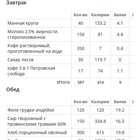
Завтрак
Кол-во
Калории
Белки
Жи
Манная крупа
40
133.2
4.1
0.
Молоко 2,5% жирности,
150
81
4.4
3.
стерилизованное
Кофе растворимый,
350
7
0.4
0
приготовленный на воде
Сахар песок
30
119.7
0
0
кофе 3 в 1 Петровская
17
74
1.1
0
слобода
Итого
587
414
9
4
Обед
Кол-во
Калории
Белки
Жи
Филе грудки индейки
120
120
19.2
2.
Сыр творожный с
150
334.8
16.5
28
прованскими травами 60%
Хлеб порционный овсяный
300
615
19.8
1