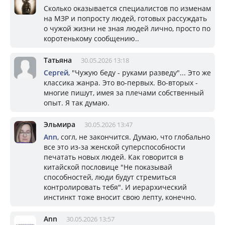
Сколько оказывается специалистов по изменам
на МЗР и попросту людей, готовых рассуждать
о чужой жизни не зная людей лично, просто по
коротенькому сообщению..
Татьяна
30.05.2026 13:18
Сергей
, "Чужую беду - руками разведу"... Это же
классика жанра. Это во-первых. Во-вторых -
многие пишут, имея за плечами собственный
опыт. Я так думаю.
Эльмира
30.05.2026 13:47
Ann
, согл, не закончится. Думаю, что глобально
все это из-за женской суперспособности
печатать новых людей. Как говорится в
китайской пословице "Не показывай
способностей, люди будут стремиться
контролировать тебя". И иерархический
инстинкт тоже вносит свою лепту, конечно.
Ann
30.05.2026 13:57