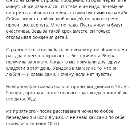
Он то на коленях просил прощения, то орал через пять
минут: «Я же извинился, что тебе ещё надо, почему не
смотришь любовно на меня, а этими пустыми глазами?»
Сейчас живёт с той же любовницей, но при встрече
просит всё вернуть. Мне не надо. Пусть живут и будут
счастливы. Ведь за такой срок вместе, он только
откладывал рождения детей.
Странное: я его не люблю, не ненавижу, не обижена. Но
раз-два в месяц накрывает — без причины. Вчера
получила зарплату. Когда-то мы покупали друг другу
сладости в этот день. Увидела в магазине то, что он
любил — и слёзы сами. Почему, если нет чувств?
Наверное, фантомная боль от привычки длиной в 13 лет.
Говорят, проходит после первого года, когда проживёшь
все даты. Жду.
____
Из приятного - после расставания исчезло любое
переедания и боли в ушах. И не знаю как сами по себе
скинулись лишние 10 кг)