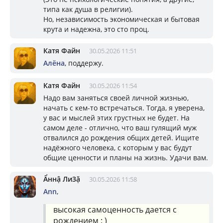
типа как душа в религии).
Но, независимость экономическая и бытовая
крута и надежна, это сто проц.
Катя Файн
30.05.2026 11:51
Алёна
, поддержу.
Катя Файн
30.05.2026 11:54
Надо вам заняться своей личной жизнью,
начать с кем-то встречаться. Тогда, я уверена,
у вас и мыслей этих грустных не будет. На
самом деле - отлично, что ваш гулящий муж
отвалился до рождения общих детей. Ищите
надёжного человека, с которым у вас будут
общие ценности и планы на жизнь. Удачи вам.
Ẩннậ Ли3ặ
30.05.2026 11:58
Ann
,
высокая самоценность дается с
рождением : )