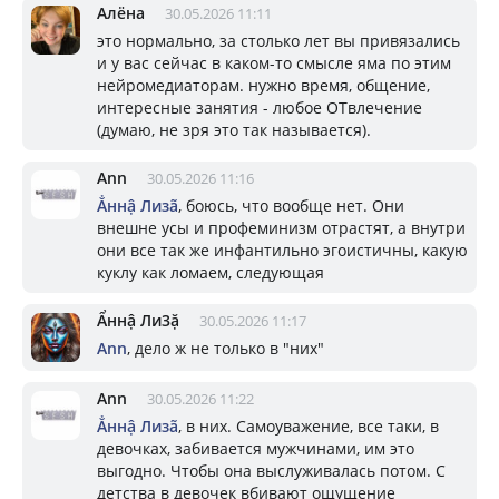
Алёна
30.05.2026 11:11
это нормально, за столько лет вы привязались
и у вас сейчас в каком-то смысле яма по этим
нейромедиаторам. нужно время, общение,
интересные занятия - любое ОТвлечение
(думаю, не зря это так называется).
Ann
30.05.2026 11:16
Ẳннậ Лизã
, боюсь, что вообще нет. Они
внешне усы и профеминизм отрастят, а внутри
они все так же инфантильно эгоистичны, какую
куклу как ломаем, следующая
Ẩннậ Ли3ặ
30.05.2026 11:17
Ann
, дело ж не только в "них"
Ann
30.05.2026 11:22
Ẳннậ Лизã
, в них. Самоуважение, все таки, в
девочках, забивается мужчинами, им это
выгодно. Чтобы она выслуживалась потом. С
детства в девочек вбивают ощущение