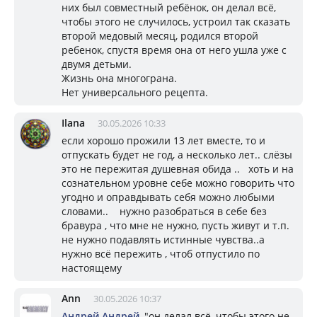
них был совместный ребёнок, он делал всё,
чтобы этого не случилось, устроил так сказать
второй медовый месяц, родился второй
ребенок, спустя время она от него ушла уже с
двумя детьми.
Жизнь она многограна.
Нет универсального рецепта.
Ilana
30.05.2026 10:33
если хорошо прожили 13 лет вместе, то и
отпускать будет не год, а несколько лет.. слёзы
это не пережитая душевная обида .. хоть и на
сознательном уровне себе можно говорить что
угодно и оправдывать себя можно любыми
словами.. нужно разобраться в себе без
бравура , что мне не нужно, пусть живут и т.п.
не нужно подавлять истинные чувства..а
нужно всё пережить , чтоб отпустило по
настоящему
Ann
30.05.2026 10:37
Андрей Андрей
, "он делал всё, чтобы этого не