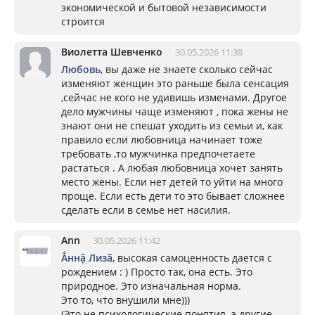
экономической и бытовой независимости
строится
Виолетта Шевченко
30.05.2026 11:38
Любовь
, вы даже не знаете сколько сейчас
изменяют женщин это раньше была сенсация
,сейчас не кого не удивишь изменами. Другое
дело мужчины чаще изменяют , пока жены не
знают они не спешат уходить из семьи и, как
правило если любовница начинает тоже
требовать ,то мужчинка предпочетаете
растаться . А любая любовница хочет занять
место жены. Если нет детей то уйти на много
проще. Если есть дети то это бывает сложнее
сделать если в семье нет насилия.
Ann
30.05.2026 11:42
Ẳннậ Лизã
, высокая самоценность дается с
рождением : ) Просто так, она есть. Это
природное. Это изначальная норма.
Это то, что внушили мне)))
(Это не психологические понятия, а другие,