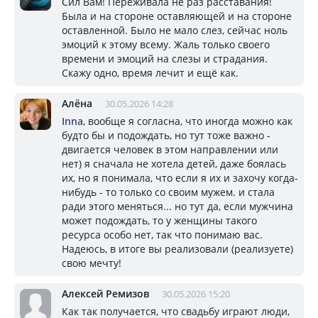
Сил Вам! Переживала не раз расставания!
Была и на стороне оставляющей и на стороне
оставленной. Было не мало слез, сейчас ноль
эмоций к этому всему. Жаль только своего
времени и эмоций на слезы и страдания.
Скажу одно, время лечит и ещё как.
Алёна
30.05.2026 14:28
Inna
, вообще я согласна, что иногда можно как
будто бы и подождать, но тут тоже важно -
двигается человек в этом направлении или
нет) я сначала не хотела детей, даже боялась
их, но я понимала, что если я их и захочу когда-
нибудь - то только со своим мужем. и стала
ради этого меняться... но тут да, если мужчина
может подождать, то у женщины такого
ресурса особо нет, так что понимаю вас.
Надеюсь, в итоге вы реализовали (реализуете)
свою мечту!
Алексей Ремизов
30.05.2026 15:20
Как так получается, что свадьбу играют люди,