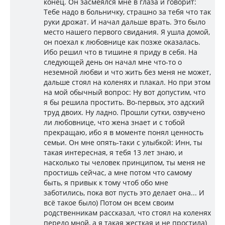
конец. Он засмеялся мне в глаза и говорит:
Тебе надо в больничку, страшно за тебя что так
руки дрожат. И начал дальше врать. Это было
место нашего первого свидания. Я ушла домой,
он поехал к любовнице как позже оказалась.
Ибо решил что в тишине я приду в себя. На
следующей день он начал мне что-то о
неземной любви и что жить без меня не может,
дальше стоял на коленях и плакал. Но при этом
на мой обычный вопрос: Ну вот допустим, что
я бы решила простить. Во-первых, это адский
труд двоих. Ну ладно. Прошли сутки, озвучено
ли любовнице, что жена знает и с тобой
прекращаю, ибо я в моменте понял ценность
семьи. Он мне опять-таки с улыбкой: Инн, ты
такая интересная, я тебя 13 лет знаю, и
насколько ты человек принципом, ты меня не
простишь сейчас, а мне потом что самому
быть, я привык к тому чтоб обо мне
заботились, пока вот пусть это делает она... И
всё такое было) Потом он всем своим
родственникам рассказал, что стоял на коленях
передо мной, а я такая жесткая и не простила)