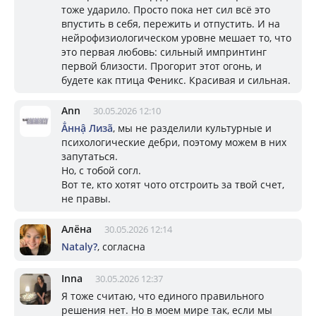
тоже ударило. Просто пока нет сил всё это
впустить в себя, пережить и отпустить. И на
нейрофизиологическом уровне мешает то, что
это первая любовь: сильный импринтинг
первой близости. Прогорит этот огонь, и
будете как птица Феникс. Красивая и сильная.
Ann
30.05.2026 12:10
Ẳннậ Лизã
, мы не разделили культурные и
психологические дебри, поэтому можем в них
запутаться.
Но, с тобой согл.
Вот те, кто хотят чото отстроить за твой счет,
не правы.
Алёна
30.05.2026 12:14
Nataly?
, согласна
Inna
30.05.2026 12:37
Я тоже считаю, что единого правильного
решения нет. Но в моем мире так, если мы