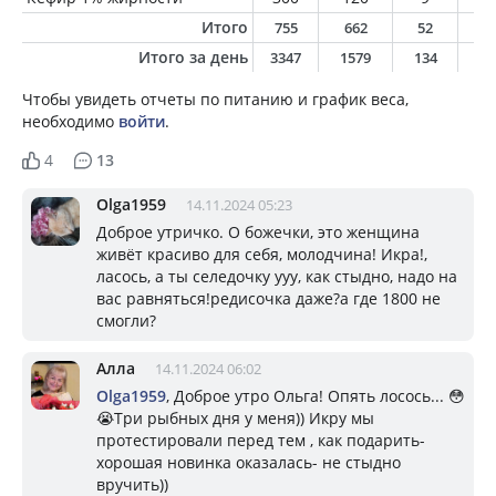
Итого
755
662
52
3
Итого за день
3347
1579
134
6
Чтобы увидеть отчеты по питанию и график веса,
необходимо
войти
.
4
13
Olga1959
14.11.2024 05:23
Доброе утричко. О божечки, это женщина
живёт красиво для себя, молодчина! Икра!,
ласось, а ты селедочку ууу, как стыдно, надо на
вас равняться!редисочка даже?а где 1800 не
смогли?
Алла
14.11.2024 06:02
Olga1959
, Доброе утро Ольга! Опять лосось... 😳
😭Три рыбных дня у меня)) Икру мы
протестировали перед тем , как подарить-
хорошая новинка оказалась- не стыдно
вручить))