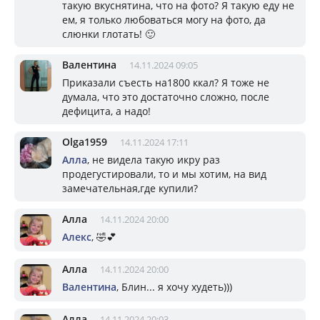
такую вкуснятина, что на фото? Я такую еду не
ем, я только любоваться могу на фото, да
слюнки глотать! 🙂
Валентина
14.11.2024 09:05
Приказали съесть на1800 ккал? Я тоже не
думала, что это достаточно сложно, после
дефицита, а надо!
Olga1959
14.11.2024 17:11
Алла
, не видела такую икру раз
продегустировали, то и мы хотим, на вид
замечательная,где купили?
Алла
14.11.2024 20:00
Алекс
, 🤣💕
Алла
14.11.2024 20:00
Валентина
, Блин... я хочу худеть)))
Алла
14.11.2024 20:03