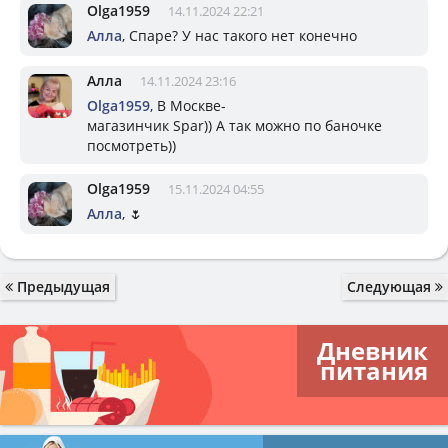
Olga1959
14.11.2024 22:21
Алла
, Спаре? У нас такого нет конечно
Алла
14.11.2024 23:16
Olga1959
, В Москве-
магазинчик Spar)) А так можно по баночке
посмотреть))
Olga1959
15.11.2024 04:55
Алла
, 🌷
Предыдущая
Следующая
Дневник
питания