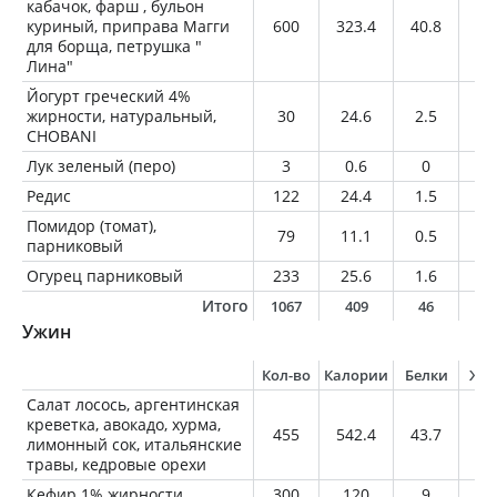
кабачок, фарш , бульон
куриный, приправа Магги
600
323.4
40.8
8.
для борща, петрушка "
Лина"
Йогурт греческий 4%
жирности, натуральный,
30
24.6
2.5
1.
CHOBANI
Лук зеленый (перо)
3
0.6
0
0
Редис
122
24.4
1.5
0.
Помидор (томат),
79
11.1
0.5
0
парниковый
Огурец парниковый
233
25.6
1.6
0.
Итого
1067
409
46
1
Ужин
Кол-во
Калории
Белки
Жи
Салат лосось, аргентинская
креветка, авокадо, хурма,
455
542.4
43.7
32
лимонный сок, итальянские
травы, кедровые орехи
Кефир 1% жирности
300
120
9
3