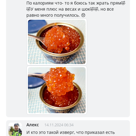
По калориям что- то я боюсь так жрать прям🤣
🤣У меня плюс на весах и шок🤣🤣, но все
равно много получилось. 😞
Алекс
14.11.2024 06:34
И кто это такой изверг, что приказал есть