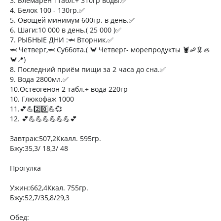
3. Блемарен 1табл.+ 310гр воды.✅
4. Белок 100 - 130гр.✅
5. Овощей минимум 600гр. в день.✅
6. Шаги:10 000 в день.( 25 000 )✅
7. РЫБНЫЕ ДНИ :🦈 Вторник.✅
🦈 Четверг,🦈 Суббота.( 🦀 Четверг- морепродукты 🦞🦐🦑🦪
🦀📍)
8. Последний приём пищи за 2 часа до сна.✅
9. Вода 2800мл.✅
10.Остеогенон 2 табл.+ вода 220гр
10. Глюкофаж 1000
11.💕💪2️⃣0️⃣💪💞
12. 💕💪💪💪💪💪💪💕
Завтрак:507,2Ккалл. 595гр.
Бжу:35,3/ 18,3/ 48
Прогулка
Ужин:662,4Ккал. 755гр.
Бжу:52,7/35,8/29,3
Обед: