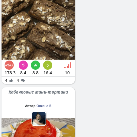
178.3
8.4
8.8
16.4
10
4
4
Кабачковые мини-тортики
Автор
Оксана Б