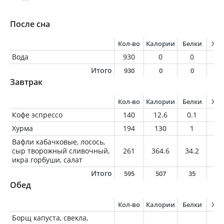
После сна
Кол-во
Калории
Белки
Жи
Вода
930
0
0
0
Итого
930
0
0
0
Завтрак
Кол-во
Калории
Белки
Жи
Кофе эспрессо
140
12.6
0.1
0.
Хурма
194
130
1
0.
Вафли кабачковые, лосось,
сыр творожный сливочный,
261
364.6
34.2
17
икра горбуши, салат
Итого
595
507
35
1
Обед
Кол-во
Калории
Белки
Жи
Борщ капуста, свекла,