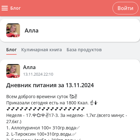
Войти
Блог
Алла
Блог
Кулинарная книга
База продуктов
Алла
13.11.2024 22:10
Дневник питания за 13.11.2024
Всем доброго времени суток 🥰✌️
Приказали сегодня есть на 1800 Ккал. ☝️🤷
💕💕💕💕💕💕💕💕💕💕💕💕💕💕💕💕💕💕
Неделя - 17.🌹💞🌹✌️17-3. За неделю- 1,7кг.(всего минус -
27,6кг.)
1. Аллопуринол 100+ 310гр.вода✅
2. L-Тироксин 100+310гр.воды.✅