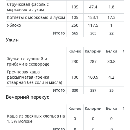
Стручковая фасоль с
105
47.4
1.8
0.
морковью и луком
Котлеты с морковью и луком
105
153.1
17.3
6.
Яблоко
250
117.5
1
1
Итого
565
365
22
9
Ужин
Кол-во
Калории
Белки
Жи
Жульен с курицей и
230
287
30.8
14
грибами в сковороде
Гречневая каша
рассыпчатая (гречка
100
100.9
4.2
1.
отварная без соли и масла)
Итого
330
387
35
1
Вечерний перекус
Кол-во
Калории
Белки
Жи
Каша из овсяных хлопьев на
0
0
0
0
1, 5% молоке
Итого
0
0
0
0