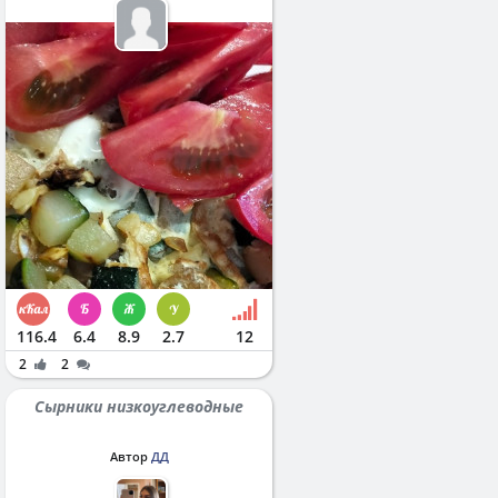
116.4
6.4
8.9
2.7
12
2
2
Сырники низкоуглеводные
Автор
ДД