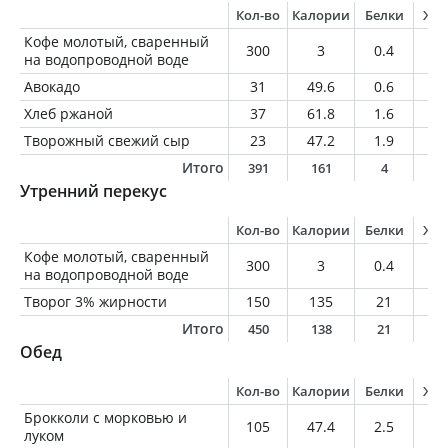
Кол-во
Калории
Белки
Жи
Кофе молотый, сваренный
300
3
0.4
0.
на водопроводной воде
Авокадо
31
49.6
0.6
4.
Хлеб ржаной
37
61.8
1.6
0.
Творожный свежий сыр
23
47.2
1.9
4.
Итого
391
161
4
9
Утренний перекус
Кол-во
Калории
Белки
Жи
Кофе молотый, сваренный
300
3
0.4
0.
на водопроводной воде
Творог 3% жирности
150
135
21
4.
Итого
450
138
21
4
Обед
Кол-во
Калории
Белки
Жи
Брокколи с морковью и
105
47.4
2.5
0.
луком