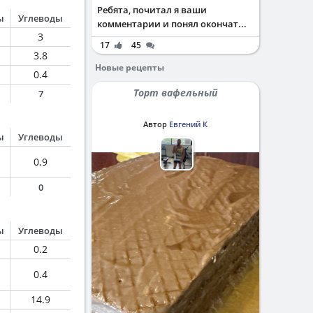
Ребята, почитал я ваши
ы
Углеводы
комментарии и понял окончат...
3
17
45
3.8
Новые рецепты
0.4
Торт вафельный
7
Автор
Евгений К
ы
Углеводы
0.9
0
ы
Углеводы
0.2
0.4
14.9