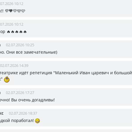
.07.2026 10:12
!! 💜🧡💛🩵🩷
.07.2026 10:12
ор 🔥🔥🔥🔥🔥
а
02.07.2026 10:25
чно. Они все замечательные)
02.07.2026 14:39
 театрике идёт репетиция "Маленький Иван царевич и большо
к"
а
02.07.2026 17:27
точно! Вы очень догадливы!
кс
02.07.2026 18:37
дкой поработал!