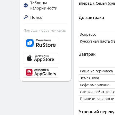
Таблицы
вперед ). Семья бол
калорийности
Поиск
До завтрака
Помощь и обратная связь
Эспрессо
Кунжутная паста (т
Завтрак
Каша из геркулеса
Земляника
Кофе американо
Сливки, взбитые с 
Пряники заварные
Утренний переку