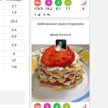
2.7
179.9
19.2
8.1
7.1
6
1.9
1
0
20.4
Кабачковые мини-тортики
0.4
Автор
Оксана Б
0.9
0.9
0
27
118