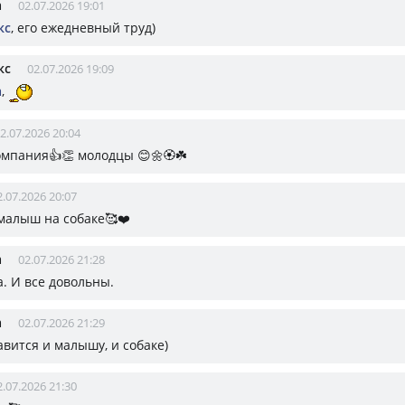
а
02.07.2026 19:01
кс
, его ежедневный труд)
кс
02.07.2026 19:09
а
,
2.07.2026 20:04
омпания👍👏 молодцы 😊🌼🏵☘️
2.07.2026 20:07
 малыш на собаке🥰❤️
а
02.07.2026 21:28
га. И все довольны.
а
02.07.2026 21:29
авится и малышу, и собаке)
2.07.2026 21:30