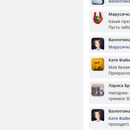
Валентин
Марусичк
Какая пре
Пусть заб
Валентин
Марусичк
Катя Файн
Моя белая-
Прекрасно
Лариса Бр
Наездник -
греемся 3
Валентин
Катя Файн
проходит)