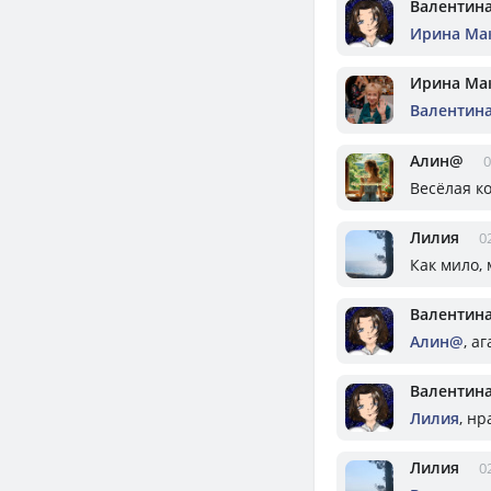
Валентин
Ирина Ма
Ирина Ма
Валентин
Алин@
0
Весёлая к
Лилия
0
Как мило,
Валентин
Алин@
, а
Валентин
Лилия
, нр
Лилия
0