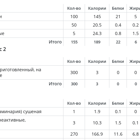
Кол-во
Калории
Белки
Жир
и
100
145
21
5
50
20.5
0.4
0.2
ые
5
24.3
0.8
1.5
Итого
155
189
22
6
с 2
Кол-во
Калории
Белки
Жир
приготовленный, на
300
3
0
0
е
Итого
300
3
0
0
Кол-во
Калории
Белки
Жир
ламинария) сушеная
1
1.9
0.1
0
неактивные,
3
10.3
1.5
0.1
270
166.9
11.6
6.8