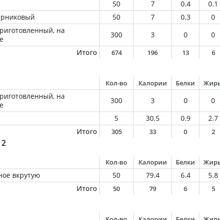
50
7
0.4
0.1
парниковый
50
7
0.3
0
приготовленный, на
300
3
0
0
е
Итого
674
196
13
6
Кол-во
Калории
Белки
Жир
приготовленный, на
300
3
0
0
е
5
30.5
0.9
2.7
Итого
305
33
0
2
 2
Кол-во
Калории
Белки
Жир
ное вкрутую
50
79.4
6.4
5.8
Итого
50
79
6
5
Кол-во
Калории
Белки
Жир