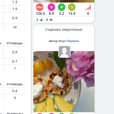
1.3
1.9
126.5
8.9
3.2
13.9
0
0.9
2
4
19
Сырники закусочные
Автор
Море Перемен
ы
Углеводы
0.9
0.7
1
ы
Углеводы
0.4
0
ы
Углеводы