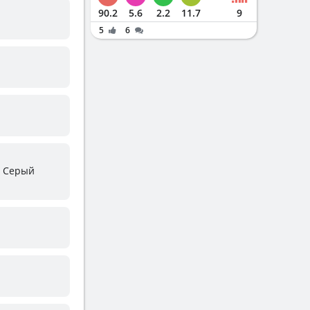
90.2
5.6
2.2
11.7
9
5
6
й Серый