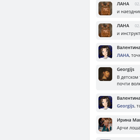
ЛАНА
02
и наездник
ЛАНА
02
и инструкт
Валентин
ЛАНА
, то
Georgijs
В детском
почти вол
Валентин
Georgijs
, 
Ирина Ма
Арчи лоша