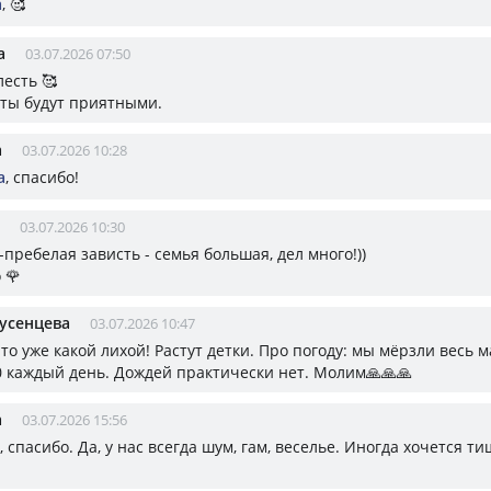
а
, 🥰
а
03.07.2026 07:50
лесть 🥰
оты будут приятными.
а
03.07.2026 10:28
а
, спасибо!
03.07.2026 10:30
пребелая зависть - семья большая, дел много!))
 🌹
усенцева
03.07.2026 10:47
то уже какой лихой! Растут детки. Про погоду: мы мёрзли весь 
0 каждый день. Дождей практически нет. Молим🙏🙏🙏
а
03.07.2026 15:56
, спасибо. Да, у нас всегда шум, гам, веселье. Иногда хочется ти