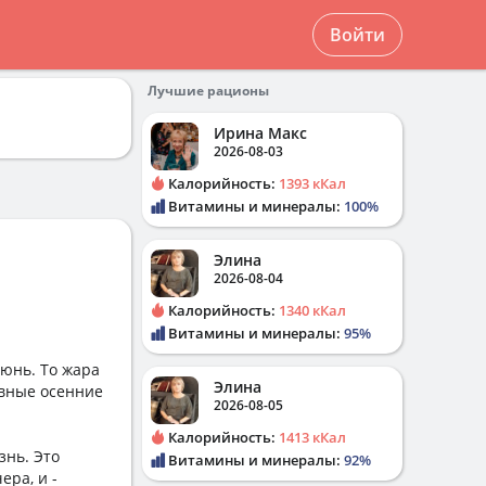
Войти
Лучшие рационы
Ирина Макс
2026-08-03
Калорийность:
1393 кКал
Витамины и минералы:
100%
Элина
2026-08-04
Калорийность:
1340 кКал
Витамины и минералы:
95%
июнь. То жара
Элина
ивные осенние
2026-08-05
Калорийность:
1413 кКал
знь. Это
Витамины и минералы:
92%
ера, и -