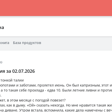
на
книга
База продуктов
09
я за 02.07.2026
 тонкой талии
хлопотами и заботами, пролетел июнь. Он был капризным, этот 
 а то такая себе прохлада - едва 10. Были летние ливни и прот
.
ет, в этом месяце с погодой повезет?
ах, как в дыму. «Ой» сказать некогда. Но мне нравится такая жи
на диване. Утром встала, вспомнила, какие дела намечены с веч