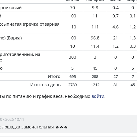
парниковый
70
9.8
0.4
0
й
100
11
0.7
0.1
ссыпчатая (гречка отварная
110
111
4.6
1.2
е) (Варка)
100
96.8
21
1.3
10
11.4
1.2
0.3
приготовленный, на
300
3
0
0
е
о
5
45
0
5
Итого
695
288
27
7
Итого за день
2789
1212
81
45
ты по питанию и график веса, необходимо
войти
.
.07.2026 10:11
с лошадка замечательная 🔥🔥🔥