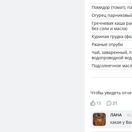
Помидор (томат), 
Огурец парниковы
Гречневая каша ра
без соли и масла)
Куриная грудка (фил
Ржаные отруби
Чай, заваренный, 
водопроводной вод
Подсолнечное масл
Чтобы увидеть отче
15
21
ЛАНА
02
какая у Ва