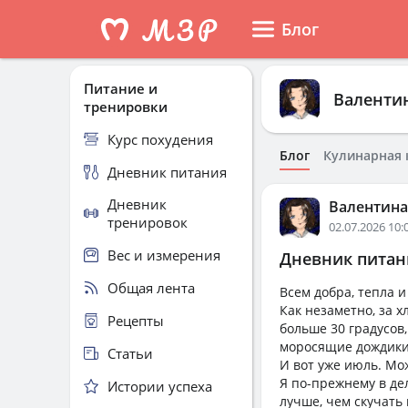
Блог
Питание и
Валенти
тренировки
Курс похудения
Блог
Кулинарная 
Дневник питания
Дневник
Валентина
тренировок
02.07.2026 10:
Вес и измерения
Дневник питани
Общая лента
Всем добра, тепла и
Как незаметно, за 
Рецепты
больше 30 градусов,
моросящие дождики
Статьи
И вот уже июль. Мож
Я по-прежнему в дел
Истории успеха
лучше, чем скучать 