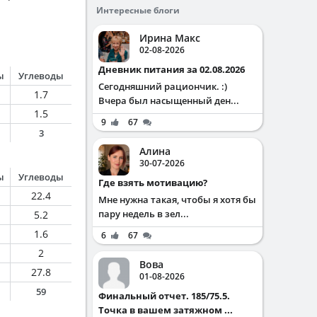
Интересные блоги
Ирина Макс
02-08-2026
Дневник питания за 02.08.2026
ы
Углеводы
Сегодняшний рациончик. :)
1.7
Вчера был насыщенный ден...
1.5
9
67
3
Алина
30-07-2026
ы
Углеводы
Где взять мотивацию?
22.4
Мне нужна такая, чтобы я хотя бы
пару недель в зел...
5.2
1.6
6
67
2
Вова
27.8
01-08-2026
59
Финальный отчет. 185/75.5.
Точка в вашем затяжном ...