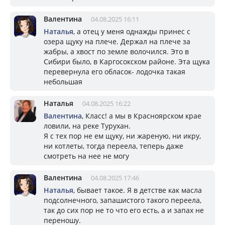
Валентина
04.08.2025 16:11
Наталья
, а отец у меня однажды принес с
озера щуку на плече. Держал на плече за
жабры, а хвост по земле волочился. Это в
Сибири было, в Каргосокском районе. Эта щука
перевернула его обласок- лодочка такая
небольшая
Наталья
04.08.2025 16:22
Валентина
, Класс! а мы в Красноярском крае
ловили, на реке Турухан.
Я с тех пор не ем щуку, ни жареную, ни икру,
ни котлеты, тогда переела, теперь даже
смотреть на нее не могу
Валентина
04.08.2025 17:46
Наталья
, бывает такое. Я в детстве как масла
подсолнечного, запашистого такого переела,
так до сих пор не то что его есть, а и запах не
переношу.