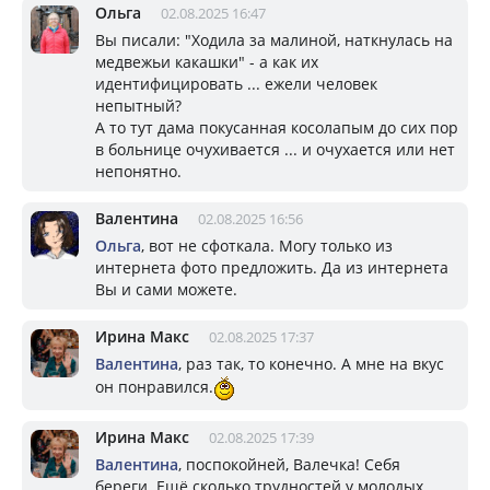
Ольга
02.08.2025 16:47
Вы писали: "Ходила за малиной, наткнулась на
медвежьи какашки" - а как их
идентифицировать ... ежели человек
непытный?
А то тут дама покусанная косолапым до сих пор
в больнице очухивается ... и очухается или нет
непонятно.
Валентина
02.08.2025 16:56
Ольга
, вот не сфоткала. Могу только из
интернета фото предложить. Да из интернета
Вы и сами можете.
Ирина Макс
02.08.2025 17:37
Валентина
, раз так, то конечно. А мне на вкус
он понравился.
Ирина Макс
02.08.2025 17:39
Валентина
, поспокойней, Валечка! Себя
береги. Ещё сколько трудностей у молодых