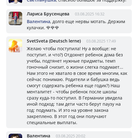
Лариса Брусенцева
03.08.2025 16:32
Валентина
, долго еще нервы мотать. Держим
кулачки. 🌹🌹🌹
SvetSveta (Deutsch lerne)
03.08.2025 17:49
Желаю чтобы поступила! Ну а вообще: не
поступит, и что?) Отдохнет ребенок дома без
учебы, подтянет нужные придметы, темп
гоночный снизит, о жизни слегка подумает...
Нам этого не хватало в свое время многим, как
сейчас понимаю. Родители и бабушка ведь
смогут содержать ребенка еще годик?) Наш
менталитет - чтобы ребенок после школы
сразу куда-то поступил. В Германии увидела
иной подход: там дети часто берут паузу на
год: подумать. И это на уровне закона
закреплено. В этот год они получают
специальные выплаты.
Валентина
03.08.2025 20:02