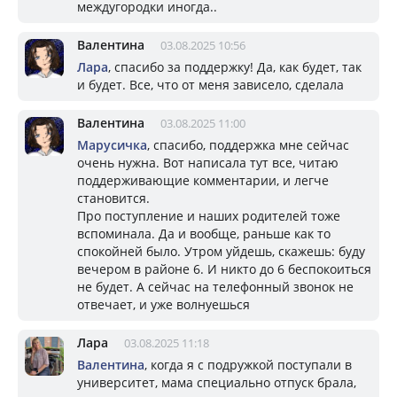
междугородки иногда..
Валентина
03.08.2025 10:56
Лара
, спасибо за поддержку! Да, как будет, так
и будет. Все, что от меня зависело, сделала
Валентина
03.08.2025 11:00
Марусичка
, спасибо, поддержка мне сейчас
очень нужна. Вот написала тут все, читаю
поддерживающие комментарии, и легче
становится.
Про поступление и наших родителей тоже
вспоминала. Да и вообще, раньше как то
спокойней было. Утром уйдешь, скажешь: буду
вечером в районе 6. И никто до 6 беспокоиться
не будет. А сейчас на телефонный звонок не
отвечает, и уже волнуешься
Лара
03.08.2025 11:18
Валентина
, когда я с подружкой поступали в
университет, мама специально отпуск брала,