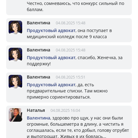
Честно, сомневаюсь, что конкурс сильный по
баллам.
Валентина
04.08.2025 15:48
Продуктовый адвокат
, она поступает в
медицинский колледж после 9 класса
Валентина
04.08.2025 15:48
Продуктовый адвокат
, спасибо, Женечка, за
поддержку!
Валентина
04.08.2025 15:51
Продуктовый адвокат
, да, есть
предварительные списки. Там можно
примерно сориентироваться.
Наталья
04.08.2025 16:04
Валентина
, здорово про щук, у нас они были
огромные, большеметра в длину, а чистить я
соглашалась, если те, кто добыл, голову отрубят
и выпотрошат. Живых я их боялась...