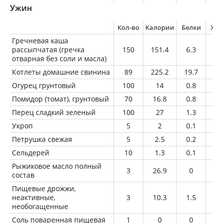
Ужин
Кол-во
Калории
Белки
Жи
Гречневая каша
рассыпчатая (гречка
150
151.4
6.3
1.
отварная без соли и масла)
Котлеты домашние свинина
89
225.2
19.7
1
Огурец грунтовый
100
14
0.8
0.
Помидор (томат), грунтовый
70
16.8
0.8
0.
Перец сладкий зеленый
100
27
1.3
0.
Укроп
5
2
0.1
0
Петрушка свежая
5
2.5
0.2
0
Сельдерей
10
1.3
0.1
0
Рыжиковое масло полный
3
26.9
0
3
состав
Пищевые дрожжи,
неактивные,
3
10.3
1.5
0.
необогащенные
Соль поваренная пищевая
1
0
0
0