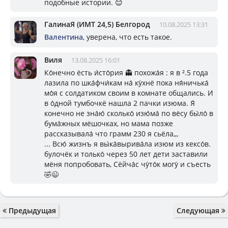
подобные истории. 😊
ГалинаЯ (ИМТ 24,5) Белгород
10.08.2025 13:31
Валентина
, уверена, что есть такое.
Виля
13.08.2025 16:01
Ко́нечно ёсть и́сто́рия 👻 похожа́я : я в ².5 года
лазила по шка́фчи́кам на́ ку́хнё пока ня́ничька́
мо́я с солдатиком своим в комнате общались. И
в о́дной тумбочкё нашла 2 пачки изюма. Я́
конечно не зна́ю́ сколько́ изю́ма́ по вёсу бы́ло́ в
бума́жных мёшочках, но мама позже
рассказывала́ что грамм 230 я сьёла,,,
... Всю́ жизнъ я вы́ка́вырива́ла изюм из кексо́в.
булочёк и только́ через 50 лет дети заставили
мёня попробовать, Сёйча́с чу́то́к могу́ и съесть
🤣😉
Предыдущая
Следующая