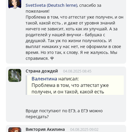
SvetSveta (Deutsch lerne)
, спасибо за
пожелания!
Проблема в том, что аттестат уже получен, и он
такой, какой есть , и даже от уровня знаний
ничего не зависит, хоть как их улучшай. А за
родителей у нашей внучки - бабушка с
дедушкой. Так уж по жизни получилось. И
выплат никаких у нас нет, не оформили в свое
время. Но это так, к слову. Я не жалуюсь. Мы
справимся. 🌹
Страна дождей
04.08.2025 08:45
Валентина
написал:
Проблема в том, что аттестат уже
получен, и он такой, какой есть
Вроде поступают по ЕГЭ, а ЕГЭ можно
пересдать?
Виктория Акилина
04.08.2025 09:02