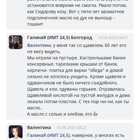
остановится вовремя не смогла. Рвало потом,
как Сидорову козу. Вот с пяти лет ароматное
подсолнечное масло на дух не выношу -
тошнит
ГалинаЯ (ИМТ 24,5) Белгород
10.08.2025 08:07
Валентина
, у меня так со щавелем, 60 лет его
не могу видеть.
Мы играли на пустыре. Кастрюльками банки
консервные, тарелками крышки от банок,
кирпичи- плитка для варки "обеда" и домой
сильно не хотелось уходить. Кроме щавеля и
одуванчиков не было ничего съедобного.
Щавель и ели, одуваны горькие. Отравилась
Щавелевой кислотой на пустой желудок и дома
лежала потом пластом. С тех пор ни-ни, как ты
масло..
А масло с солью и хлебом, это 👍
Валентина
10.08.2025 08:27
ГалинаЯ (ИМТ 24,5)
, наверное, у многих есть