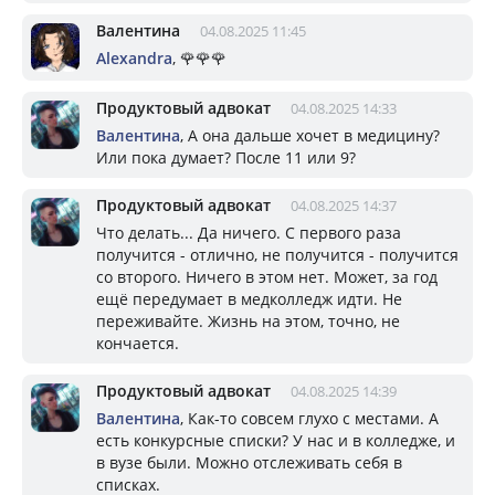
Валентина
04.08.2025 11:45
Alexandra
, 🌹🌹🌹
Продуктовый адвокат
04.08.2025 14:33
Валентина
, А она дальше хочет в медицину?
Или пока думает? После 11 или 9?
Продуктовый адвокат
04.08.2025 14:37
Что делать... Да ничего. С первого раза
получится - отлично, не получится - получится
со второго. Ничего в этом нет. Может, за год
ещё передумает в медколледж идти. Не
переживайте. Жизнь на этом, точно, не
кончается.
Продуктовый адвокат
04.08.2025 14:39
Валентина
, Как-то совсем глухо с местами. А
есть конкурсные списки? У нас и в колледже, и
в вузе были. Можно отслеживать себя в
списках.