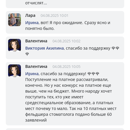
отчислят...
Лара
04.08.2025 10:01
Ирина
, вот! Я про ожидание. Сразу ясно и
понятно было.
Валентина
04.08.2025 10:02
Виктория Акилина
, спасибо за поддержку 🌹🌹
🌹
Валентина
04.08.2025 10:05
Ирина
, спасибо за поддержку! 🌹🌹🌹
Поступление на платное рассматривали,
конечно. Но у нас конкурс на платное еще
выше, чем на бюджет. Много народу хочет
поступить тех, кто уже имеет
средеспециальное образование, а платных
мест почему то мало. Так на 10 платных мест
фельдшера стоматолога подано больше 60
заявлений