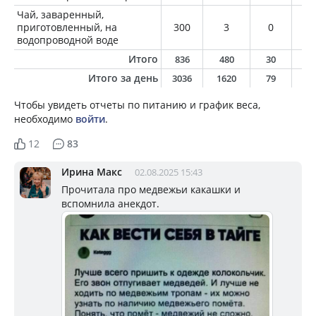
Чай, заваренный,
приготовленный, на
300
3
0
0
водопроводной воде
Итого
836
480
30
2
Итого за день
3036
1620
79
7
Чтобы увидеть отчеты по питанию и график веса,
необходимо
войти
.
12
83
Ирина Макс
02.08.2025 15:43
Прочитала про медвежьи какашки и
вспомнила анекдот.