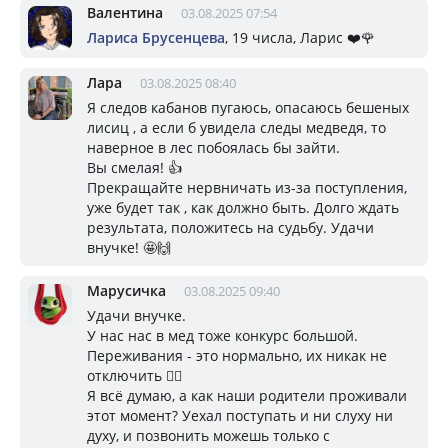
Валентина
03.08.2025 07:54
Лариса Брусенцева
, 19 числа, Ларис ❤️🌹
Лара
03.08.2025 08:40
Я следов кабанов пугаюсь, опасаюсь бешеных
лисиц , а если б увидела следы медведя, то
наверное в лес побоялась бы зайти.
Вы смелая! 👍
Прекращайте нервничать из-за поступления,
уже будет так , как должно быть. Долго ждать
результата, положитесь на судьбу. Удачи
внучке! 🤩🙌
Марусичка
03.08.2025 09:40
Удачи внучке.
У нас нас в мед тоже конкурс большой.
Переживания - это нормально, их никак не
отключить 🤷‍♀️
Я всё думаю, а как наши родители проживали
этот момент? Уехал поступать и ни слуху ни
духу, и позвонить можешь только с