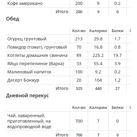
Кофе американо
200
9
0.2
0.
Итого
200
9
0
0
Обед
Кол-во
Калории
Белки
Жи
Огурец грунтовый
213
29.8
1.7
0.
Помидор (томат), грунтовый
70
16.8
0.8
0.
Котлеты домашние свинина
89
225.2
19.7
1
Яйцо перепелиное (Варка)
33
55.4
3.9
4.
Малиновый напиток
100
9.2
0.2
0.
Десерт Бонжур
20
104
1.2
5.
Итого
525
440
27
2
Дневной перекус
Кол-во
Калории
Белки
Жи
Чай, заваренный,
приготовленный, на
700
7
0
0
водопроводной воде
Итого
700
7
0
0