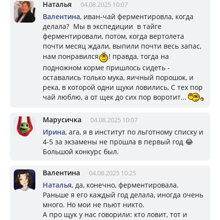
Наталья
04.08.2025 10:07
Валентина
, иван-чай ферментировла, когда
делала? Мы в экспедиции в тайге
ферментировали, потом, когда вертолета
почти месяц ждали, выпили почти весь запас,
нам понравился
! правда, тогда на
подножном корме пришлось сидеть -
оставались только мука, яичный порошок, и
река, в которой одни щуки ловились, С тех пор
чай люблю, а от щек до сих пор воротит...
Марусичка
04.08.2025 10:07
Ирина
, ага, я в институт по льготному списку и
4-5 за экзамены не прошла в первый год 😂
Большой конкурс был.
Валентина
04.08.2025 10:25
Наталья
, да, конечно, ферментировала.
Раньше я его каждый год делала, иногда очень
много. Но мои не пьют никто.
А про щук у нас говорили: кто ловит, тот и