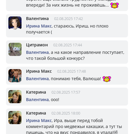
впереди! За них жизнь не проживёшь...
Валентина
02.08.2025 17:42
Ирина Макс
, стараюсь, Ириш, но плохо
получается (
Цитрамон
02.08.2025 17:44
Валентина
, а на какое направление поступает,
что такой большой конкурс?
Ирина Макс
02.08.2025 17:48
Валентина
, понимаю тебя, Валюша!
Катерина
02.08.2025 17:57
Валентина
, ооо!
Катерина
02.08.2025 18:00
Ирина Макс
, Ира, выше перед тобой
комментарий про медвежьи какашки, а тут ты
пишешь, что на вкус понравился, я упала!🤣