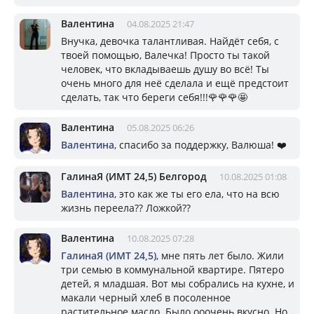
Валентина
04.08.2025 21:47
Внучка, девочка талантливая. Найдёт себя, с
твоей помощью, Валечка! Просто ты такой
человек, что вкладываешь душу во всё! Ты
очень много для неё сделала и ещё предстоит
сделать, так что береги себя!!!🌹🌹🌹🤩
Валентина
05.08.2025 06:26
Валентина
, спасибо за поддержку, Валюша! ❤️
ГалинаЯ (ИМТ 24,5) Белгород
10.08.2025 01:08
Валентина
, это как же ты его ела, что на всю
жизнь переела?? Ложкой??
Валентина
10.08.2025 07:28
ГалинаЯ (ИМТ 24,5)
, мне пять лет было. Жили
три семью в коммунальной квартире. Пятеро
детей, я младшая. Вот мы собрались на кухне, и
макали черный хлеб в посоленное
растительное масло. Было ооочень вкусно. Но