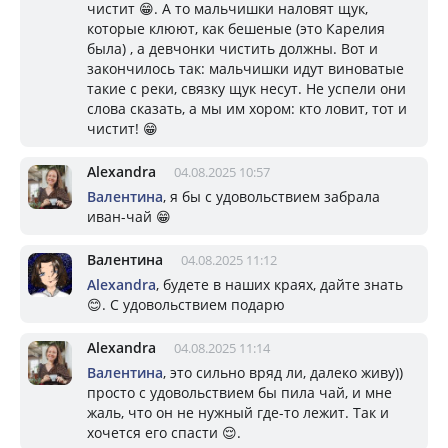
чистит 😁. А то мальчишки наловят щук,
которые клюют, как бешеные (это Карелия
была) , а девчонки чистить должны. Вот и
закончилось так: мальчишки идут виноватые
такие с реки, связку щук несут. Не успели они
слова сказать, а мы им хором: кто ловит, тот и
чистит! 😁
Alexandra
04.08.2025 10:57
Валентина
, я бы с удовольствием забрала
иван-чай 😁
Валентина
04.08.2025 11:12
Alexandra
, будете в наших краях, дайте знать
😊. С удовольствием подарю
Alexandra
04.08.2025 11:14
Валентина
, это сильно вряд ли, далеко живу))
просто с удовольствием бы пила чай, и мне
жаль, что он не нужный где-то лежит. Так и
хочется его спасти 😌.