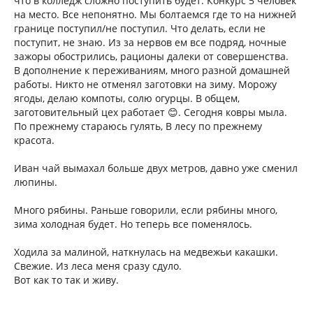
что в колледж сложно поступить будет. Конкурс 5 человек
на место. Все непонятно. Мы болтаемся где то на нижней
границе поступил/не поступил. Что делать, если не
поступит, не знаю. Из за нервов ем все подряд, ночные
зажоры обострились, рационы далеки от совершенства.
В дополнение к переживаниям, много разной домашней
работы. Никто не отменял заготовки на зиму. Морожу
ягоды, делаю компоты, солю огурцы. В общем,
заготовительный цех работает 😊. Сегодня ковры мыла.
По прежнему стараюсь гулять, В лесу по прежнему
красота.
Иван чай вымахал больше двух метров, давно уже сменил
люпины.
Много рябины. Раньше говорили, если рябины много,
зима холодная будет. Но теперь все поменялось.
Ходила за малиной, наткнулась на медвежьи какашки.
Свежие. Из леса меня сразу сдуло.
Вот как то так и живу.