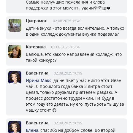
Самые наилучшие пожелания и слова
поддержки в этот момент , удачи🌹💐🎀❤️
Цитрамон
02.08.2025 15:49
Детки/внуки - это всегда волнительно. А только
в один колледж документы внучка подавала?
Катерина
02.08.2025 16:04
Валюша, это какого направления колледж, что
такой конкурс?
Валентина
02.08.2025 16:19
Ирина Макс
, да не пьет у нас никто этот Иван
чай. С прошлого года банка 3 литра стоит
целая, только друзьям приятелем раздаю. А
процесс достаточно трудоемкий. Не буду в
этом году его делать, ну его, пусть хоть тыщу за
чашку стоит 😊
Валентина
02.08.2025 16:19
Елена
, спасибо на добром слове. Во второй