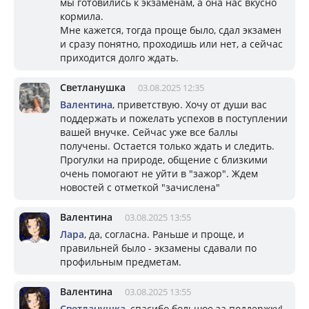
мы готовились к экзаменам, а она нас вкусно
кормила.
Мне кажется, тогда проще было, сдал экзамен
и сразу понятно, проходишь или нет, а сейчас
приходится долго ждать.
Светланушка
03.08.2025 12:35
Валентина
, приветствую. Хочу от души вас
поддержать и пожелать успехов в поступлении
вашей внучке. Сейчас уже все баллы
получены. Остается только ждать и следить.
Прогулки на природе, общение с близкими
очень помогают не уйти в "зажор". Ждем
новостей с отметкой "зачислена"
Валентина
03.08.2025 13:55
Лара
, да, согласна. Раньше и проще, и
правильней было - экзамены сдавали по
профильным предметам.
Валентина
03.08.2025 13:55
Светланушка
, спасибо большое за поддержку!