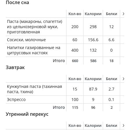
После сна
Кол-во
Калории
Белки
Жи
Паста (макароны, спагетти)
из цельнозерновой муки,
200
298
12
3.
приготовленная
Сосиски, молочные
60
156.6
6.6
14
Напитки газированные на
400
132
0
0
цитрусовых настоях
Итого
660
586
18
1
Завтрак
Кол-во
Калории
Белки
Жи
Кунжутная паста (тахинная
15
87.9
2.7
7.
паста, тхина)
Эспрессо
100
9
0.1
0.
Итого
115
96
2
7
Утренний перекус
Кол-во
Калории
Белки
Жи