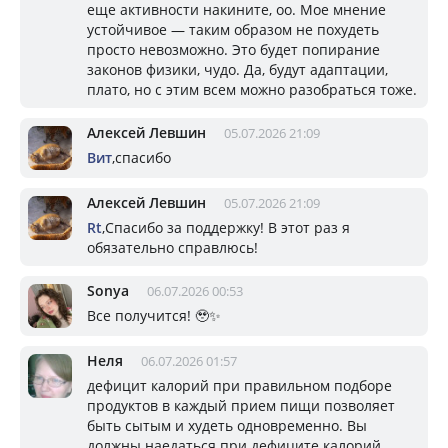
еще активности накините, оо. Мое мнение
устойчивое — таким образом не похудеть
просто невозможно. Это будет попирание
законов физики, чудо. Да, будут адаптации,
плато, но с этим всем можно разобраться тоже.
Алексей Левшин
05.07.2026 21:09
Вит
,спасибо
Алексей Левшин
05.07.2026 21:09
Rt
,Спасибо за поддержку! В этот раз я
обязательно справлюсь!
Sonya
06.07.2026 00:53
Все получится! 🥹✨
Неля
06.07.2026 01:57
дефицит калорий при правильном подборе
продуктов в каждый прием пищи позволяет
быть сытым и худеть одновременно. Вы
должны наедаться при дефиците калорий,