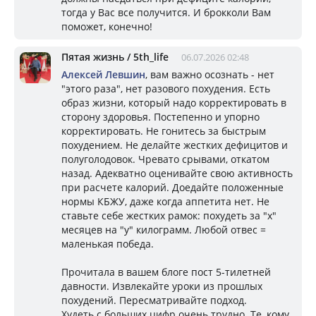
тогда у Вас все получится. И брокколи Вам
поможет, конечно!
Пятая жизнь / 5th_life
06.07.2026 02:48
Алексей Левшин
, вам важно осознать - нет
"этого раза", нет разового похудения. Есть
образ жизни, который надо корректировать в
сторону здоровья. Постепенно и упорно
корректировать. Не гонитесь за быстрым
похудением. Не делайте жестких дефицитов и
полуголодовок. Чревато срывами, откатом
назад. Адекватно оценивайте свою активность
при расчете калорий. Доедайте положенные
нормы КБЖУ, даже когда аппетита нет. Не
ставьте себе жестких рамок: похудеть за "х"
месяцев на "у" килограмм. Любой отвес =
маленькая победа.
Прочитала в вашем блоге пост 5-тилетней
давности. Извлекайте уроки из прошлых
похудений. Пересматривайте подход.
Худеть с больших цифр очень трудно. Те, кому