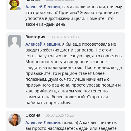
Алексей Левшин
, сами анализировали, почему
это произошло? Причина? Желаю терпения и
упорства в достижении цели. Помните, что
важен каждый день.
Виктория
06.07.2026 09:33
Алексей Левшин
, я бы ещё посоветовала не
вводить жёстких диет и запретов. Не стоит
есть сразу только полезную еду, а то сорветесь.
Можно понемногу и вредности, главное
следить за каллорийностью. Постепенно, когда
привыкните, то и рацион станет более
полезным. Думаю, что лучше начинать с
привычного рациона, просто урезав порции и
каллорийность, а потом уже постепенно
заменять на более полезный. Стараться
набирать нормы кбжу.
Оксана
06.07.2026 16:25
Алексей Левшин
, поняла) А как вы считаете,
вы просто наслаждаетесь едой или заедаете