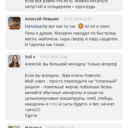
если все равно что есть. Можно питаться
капустой и сельдереем + курогрудь
Алексей Левшин
07.07.2026 22:27
Наталья
,Ну вот как то так
ел ел и наел.
Лень я думаю, Макарон накидал по быстрому,
масла, майонеза, сыра сверху и пару сарделек.
И тарелка как тазик.
Yuli s
07.07.2026 22:46
Алексей, вы большой молодец! Только вперёд!
Если вы всеядны - Вам очень повезло.
Мой совет - просто переходите на "полезный"
рацион - поменьше жиров, побольше белка,
меняйте обычные макароны и каши на
цельнозерновые (каши/крупы, хлеб, хлебцы,
макароны и т.п.) и сыты будете, и вес начнет
таять👍🏻
Удачи
Наталья
08.07.2026 12:40