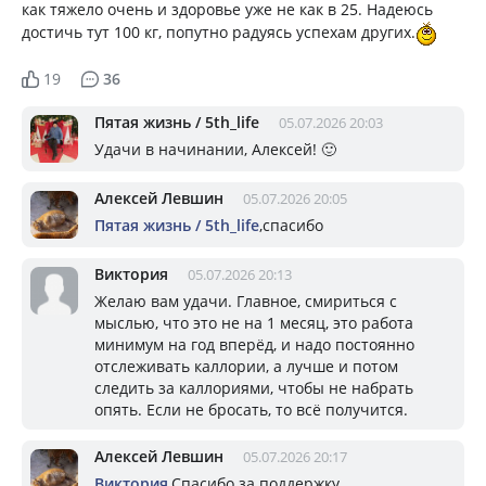
как тяжело очень и здоровье уже не как в 25. Надеюсь
достичь тут 100 кг, попутно радуясь успехам других.
19
36
Пятая жизнь / 5th_life
05.07.2026 20:03
Удачи в начинании, Алексей! 🙂
Алексей Левшин
05.07.2026 20:05
Пятая жизнь / 5th_life
,спасибо
Виктория
05.07.2026 20:13
Желаю вам удачи. Главное, смириться с
мыслью, что это не на 1 месяц, это работа
минимум на год вперёд, и надо постоянно
отслеживать каллории, а лучше и потом
следить за каллориями, чтобы не набрать
опять. Если не бросать, то всё получится.
Алексей Левшин
05.07.2026 20:17
Виктория
,Спасибо за поддержку.