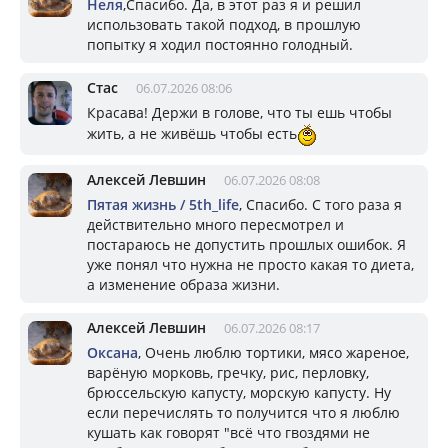
Неля
,Спасибо. Да, в этот раз я и решил
использовать такой подход, в прошлую
попытку я ходил постоянно голодный.
Стас
06.07.2026 08:06
Красава! Держи в голове, что ты ешь чтобы
жить, а не живёшь чтобы есть
Алексей Левшин
06.07.2026 08:08
Пятая жизнь / 5th_life
, Спасибо. С того раза я
действительно много пересмотрел и
постараюсь не допустить прошлых ошибок. Я
уже понял что нужна не просто какая то диета,
а изменение образа жизни.
Алексей Левшин
06.07.2026 08:17
Оксана
, Очень люблю тортики, мясо жареное,
варёную морковь, гречку, рис, перловку,
брюссельскую капусту, морскую капусту. Ну
если перечислять то получится что я люблю
кушать как говорят "всё что гвоздями не