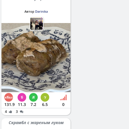
Автор
Darinika
131.9
11.3
7.2
6.5
0
4
3
Скрамбл с жареным луком