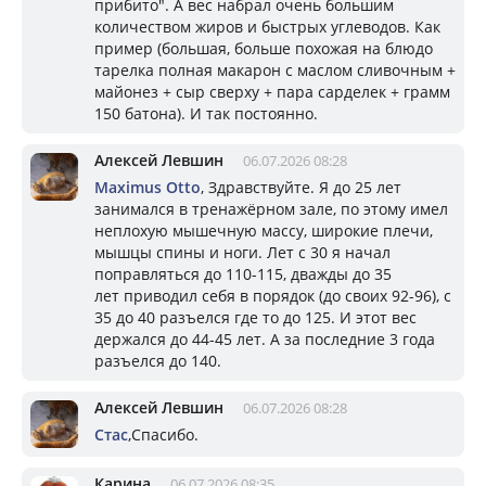
прибито". А вес набрал очень большим
количеством жиров и быстрых углеводов. Как
пример (большая, больше похожая на блюдо
тарелка полная макарон с маслом сливочным +
майонез + сыр сверху + пара сарделек + грамм
150 батона). И так постоянно.
Алексей Левшин
06.07.2026 08:28
Maximus Otto
, Здравствуйте. Я до 25 лет
занимался в тренажёрном зале, по этому имел
неплохую мышечную массу, широкие плечи,
мышцы спины и ноги. Лет с 30 я начал
поправляться до 110-115, дважды до 35
лет приводил себя в порядок (до своих 92-96), с
35 до 40 разъелся где то до 125. И этот вес
держался до 44-45 лет. А за последние 3 года
разъелся до 140.
Алексей Левшин
06.07.2026 08:28
Стас
,Спасибо.
Карина
06.07.2026 08:35