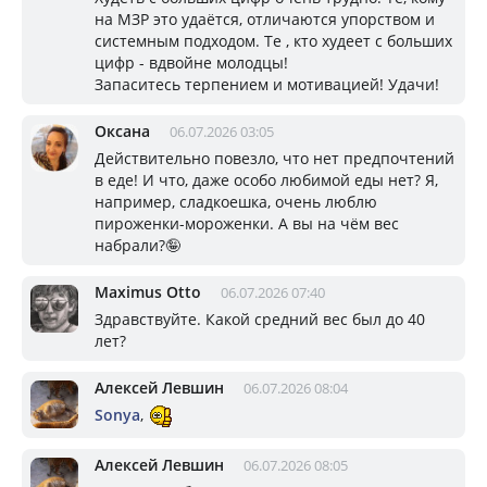
на МЗР это удаётся, отличаются упорством и
системным подходом. Те , кто худеет с больших
цифр - вдвойне молодцы!
Запаситесь терпением и мотивацией! Удачи!
Оксана
06.07.2026 03:05
Действительно повезло, что нет предпочтений
в еде! И что, даже особо любимой еды нет? Я,
например, сладкоешка, очень люблю
пироженки-мороженки. А вы на чём вес
набрали?🤪
Maximus Otto
06.07.2026 07:40
Здравствуйте. Какой средний вес был до 40
лет?
Алексей Левшин
06.07.2026 08:04
Sonya
,
Алексей Левшин
06.07.2026 08:05