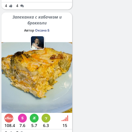
4
4
Запеканка с кабачком и
брокколи
Автор
Оксана Б
108.4
7.6
5.7
6.3
15