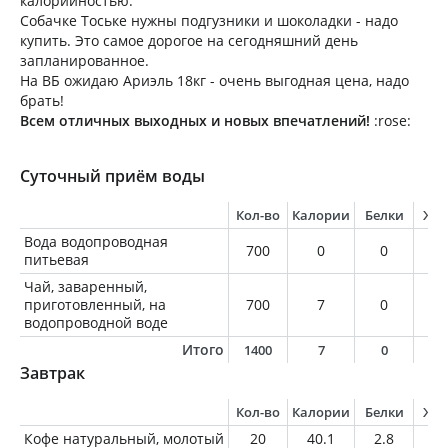
калорийностью.
Собачке Тоське нужны подгузники и шоколадки - надо
купить. Это самое дорогое на сегодняшний день
запланированное.
На ВБ ожидаю Ариэль 18кг - очень выгодная цена, надо
брать!
Всем отличных выходных и новых впечатлений!
:rose:
Суточный приём воды
Кол-во
Калории
Белки
Жи
Вода водопроводная
700
0
0
0
питьевая
Чай, заваренный,
приготовленный, на
700
7
0
0
водопроводной воде
Итого
1400
7
0
0
Завтрак
Кол-во
Калории
Белки
Жи
Кофе натуральный, молотый
20
40.1
2.8
2.