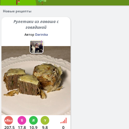
Новые рецепты
Рулетики из лаваша с
говядиной
Автор
Darinika
207.5
17.8
10.9
9.8
0