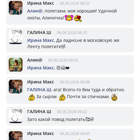
Ирина Макс
06.06.2026 08:32
Алин@
, полетаем, моя хорошая! Удачной
охоты, Алиночка!
ГАЛИНА Ш
06.06.2026 08:35
Ирина Макс
, Да ладно,не в московскую же
Ленту полетите🤣
Алин@
06.06.2026 08:43
Ирина Макс
, 😍🤗❤️
Ирина Макс
06.06.2026 08:48
ГАЛИНА Ш
, ага! Всего-то 8км туда и обратно.
За сыром
Почти за спичками.
ГАЛИНА Ш
06.06.2026 09:42
Зато какой повод полетать🥰🤣
Ирина Макс
06.06.2026 09:45