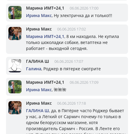
Марина ИМТ=24,1
06.06.2026 17:00
Ирина Макс
, Ну электричка да и только!!!
Ирина Макс
06.06.2026 17:02
Марина ИМТ=24,1
, 8 км находила. Не купила
только шоколадки собаке, ветаптека не
работает - выходной сегодня.
ГАЛИНА Ш
06.06.2026 17:07
Галина
, Роджер в пятерке смотрите
Марина ИМТ=24,1
06.06.2026 17:09
Ирина Макс
, 🌺🌺🌺
Ирина Макс
06.06.2026 17:18
ГАЛИНА Ш
, да, в Пятёрке часто Роджер бывает
у нас, а Лёгкий от Сармич почему-то только в
одном белорусском магазине, хотя
производитель Сармич - Россия. В Ленте его