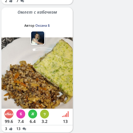
2
7
Омлет с кабачком
Автор
Оксана Б
99.6
7.4
6.4
3.2
13
3
13