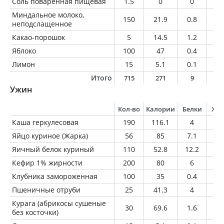
Соль поваренная пищевая
1.5
0
0
0
Миндальное молоко,
150
21.9
0.8
1.
неподслащенное
Какао-порошок
5
14.5
1.2
0.
Яблоко
100
47
0.4
0.
Лимон
15
5.1
0.1
0
Итого
715
271
9
1
Ужин
Кол-во
Калории
Белки
Жи
Каша геркулесовая
190
116.1
4
2.
Яйцо куриное (Жарка)
56
85
7.1
6.
Яичный белок куриный
110
52.8
12.2
0.
Кефир 1% жирности
200
80
6
2
Клубника замороженная
100
35
0.4
0.
Пшеничные отруби
25
41.3
4
1
Курага (абрикосы сушеные
30
69.6
1.6
0.
без косточки)