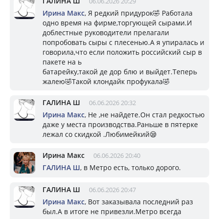
ГАЛИНА Ш
06.06.2026 20:29
Ирина Макс
, Я редкий придурок🤣 Работала
одно время на фирме,торгующей сырами.И
доблестные руководители прелагали
попробовать сыры с плесенью.А я упиралась и
говорила,что если положить российский сыр в
пакете на ь
батарейку,такой де дор блю и выйдет.Теперь
жалею🤣Такой клондайк профукала🤣
ГАЛИНА Ш
06.06.2026 20:32
Ирина Макс
, Не ,не найдете.Он стал редкостью
даже у места производства.Раньше в пятерке
лежал со скидкой .Любимейкий😪
Ирина Макс
06.06.2026 20:40
ГАЛИНА Ш
, в Метро есть, только дорого.
ГАЛИНА Ш
06.06.2026 20:47
Ирина Макс
, Вот заказывала последний раз
был.А в итоге не привезли.Метро всегда