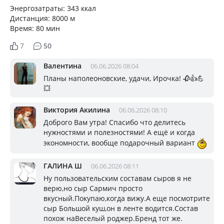
Энергозатраты: 343 ккал
Дистанция: 8000 м
Время: 80 мин
7
50
Валентина
06.06.2026 08:04
Планы наполеоновские, удачи, Ирочка! 🥀👍💪
💥
Виктория Акилина
06.06.2026 08:10
Доброго Вам утра! Спасибо что делитесь
нужностями и полезностями! А ещё и когда
экономности, вообще подарочный вариант
ГАЛИНА Ш
06.06.2026 08:11
Ну пользовательским составам сыров я не
верю,но сыр Сармич просто
вкусный.Покупаю,когда вижу.А еще посмотрите
сыр Большой куш,он в ленте водится.Состав
похож наВеселый роджер.Бренд тот же.