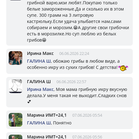
грибной варю,мои любят.Покупаю только
белые замороженные.Да и сколько их в этом
супе. 300 грамм на 3 литровую
кастрюльку.Если удача улыбается нам,сами
собираем и морозим.😁А другие свои грибочки
есть в морозилке.Но суп люблю из белых
грибов😁
Ирина Макс
06.06.2026 22:24
ГАЛИНА Ш
, обожаю грибы в любом виде, а
особенно икру из сухих грибов! С детства!
ГАЛИНА Ш
06.06.2026 22:57
Ирина Макс
, Моя мама грибную икру вкусную
делала.У меня такая не выходит.Сладких снов
💕
Марина ИМТ=24,1
07.06.2026 05:54
ГАЛИНА Ш
, Понятно
Марина ИМТ=24,1
07.06.2026 05:56