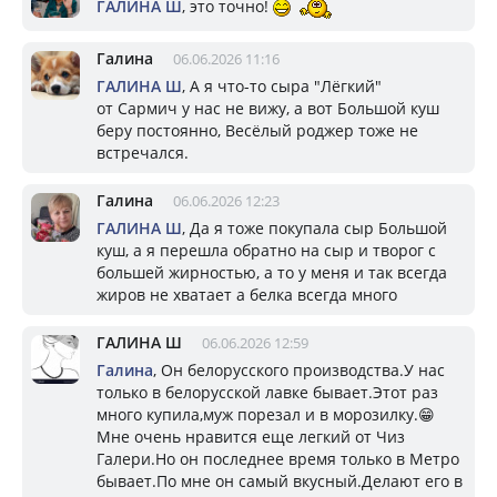
ГАЛИНА Ш
, это точно!
Галина
06.06.2026 11:16
ГАЛИНА Ш
, А я что-то сыра "Лёгкий"
от Сармич у нас не вижу, а вот Большой куш
беру постоянно, Весёлый роджер тоже не
встречался.
Галина
06.06.2026 12:23
ГАЛИНА Ш
, Да я тоже покупала сыр Большой
куш, а я перешла обратно на сыр и творог с
большей жирностью, а то у меня и так всегда
жиров не хватает а белка всегда много
ГАЛИНА Ш
06.06.2026 12:59
Галина
, Он белорусского производства.У нас
только в белорусской лавке бывает.Этот раз
много купила,муж порезал и в морозилку.😁
Мне очень нравится еще легкий от Чиз
Галери.Но он последнее время только в Метро
бывает.По мне он самый вкусный.Делают его в