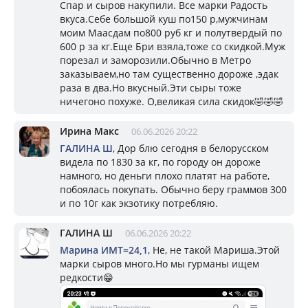
Спар и сыров накупили. Все марки Радость
вкуса.Себе большой куш по150 р,мужчинам
моим Маасдам по800 руб кг и полутвердый по
600 р за кг.Еще Бри взяла,тоже со скидкой.Муж
порезал и заморозили.Обычно в Метро
заказываем,но там существенно дороже ,эдак
раза в два.Но вкусный.Эти сыры тоже
ничегоно похуже. О,великая сила скидок🤣🤣🤣
Ирина Макс
06.06.2026 20:22
ГАЛИНА Ш
, Дор блю сегодня в белорусском
видела по 1830 за кг, по городу он дороже
намного, но деньги плохо платят на работе,
побоялась покупать. Обычно беру граммов 300
и по 10г как экзотику потребляю.
ГАЛИНА Ш
06.06.2026 20:22
Марина ИМТ=24,1
, Не, не такой Мариша.Этой
марки сыров много.Но мы гурманы ищем
редкости😁