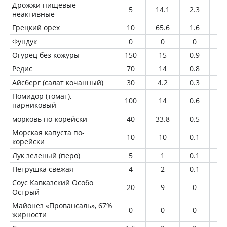
Дрожжи пищевые
5
14.1
2.3
0.
неактивные
Грецкий орех
10
65.6
1.6
6.
Фундук
0
0
0
0
Огурец без кожуры
150
15
0.9
0.
Редис
70
14
0.8
0.
Айсберг (салат кочанный)
30
4.2
0.3
0
Помидор (томат),
100
14
0.6
0
парниковый
морковь по-корейски
40
33.8
0.5
2.
Морская капуста по-
10
10
0.1
1
корейски
Лук зеленый (перо)
5
1
0.1
0
Петрушка свежая
4
2
0.1
0
Соус Кавказский Особо
20
9
0
0
Острый
Майонез «Провансаль», 67%
0
0
0
0
жирности