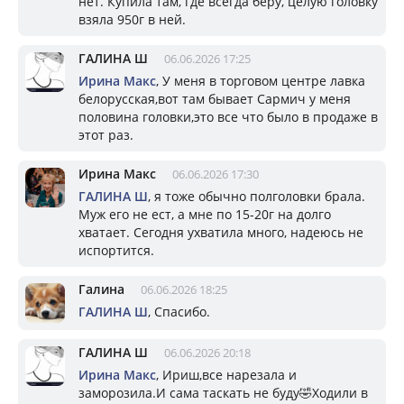
нет. Купила там, где всегда беру, целую головку
взяла 950г в ней.
ГАЛИНА Ш
06.06.2026 17:25
Ирина Макс
, У меня в торговом центре лавка
белорусская,вот там бывает Сармич у меня
половина головки,это все что было в продаже в
этот раз.
Ирина Макс
06.06.2026 17:30
ГАЛИНА Ш
, я тоже обычно полголовки брала.
Муж его не ест, а мне по 15-20г на долго
хватает. Сегодня ухватила много, надеюсь не
испортится.
Галина
06.06.2026 18:25
ГАЛИНА Ш
, Спасибо.
ГАЛИНА Ш
06.06.2026 20:18
Ирина Макс
, Ириш,все нарезала и
заморозила.И сама таскать не буду🤣Ходили в