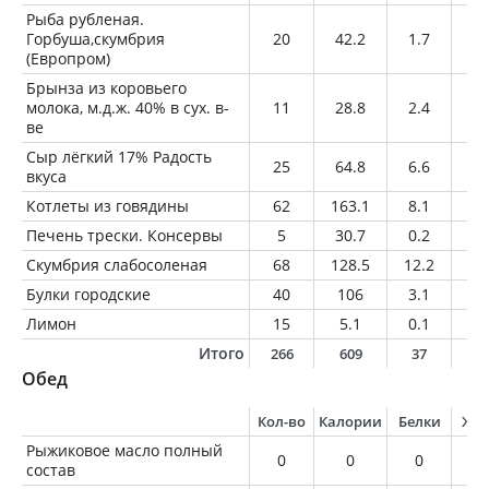
Рыба рубленая.
Горбуша,скумбрия
20
42.2
1.7
3.
(Европром)
Брынза из коровьего
молока, м.д.ж. 40% в сух. в-
11
28.8
2.4
2.
ве
Сыр лёгкий 17% Радость
25
64.8
6.6
4.
вкуса
Котлеты из говядины
62
163.1
8.1
14
Печень трески. Консервы
5
30.7
0.2
3.
Скумбрия слабосоленая
68
128.5
12.2
8.
Булки городские
40
106
3.1
1
Лимон
15
5.1
0.1
0
Итого
266
609
37
4
Обед
Кол-во
Калории
Белки
Жи
Рыжиковое масло полный
0
0
0
0
состав