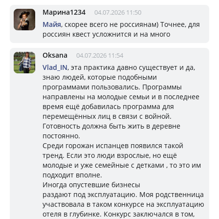
Марина1234
04.07.2026 11:50
Майя
, скорее всего не россиянам) Точнее, для
россиян квест усложнится и на много
Oksana
04.07.2026 11:54
Vlad_IN
, эта практика давно существует и да,
знаю людей, которые подобными
программами пользовались. Программы
направлены на молодые семьи и в последнее
время ещё добавилась программа для
перемещённых лиц в связи с войной.
Готовность должна быть жить в деревне
постоянно.
Среди горожан испанцев появился такой
тренд. Если это люди взрослые, но ещё
молодые и уже семейные с детками , то это им
подходит вполне.
Иногда опустевшие бизнесы
раздают под эксплуатацию. Моя родственница
участвовала в таком конкурсе на эксплуатацию
отеля в глубинке. Конкурс заключался в том,