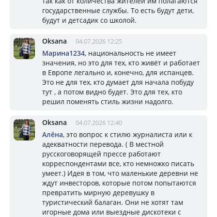
так как от количества жителей им полагаются
государственные службы. То есть будут дети,
будут и детсадик со школой.
Oksana
04.07.2026 12:25
Марина1234
, национальность не имеет
значения, но это для тех, кто живёт и работает
в Европе легально и, конечно, для испанцев.
Это не для тех, кто думает для начала побуду
тут , а потом видно будет. Это для тех, кто
решил поменять стиль жизни надолго.
Oksana
04.07.2026 12:40
Алёна
, это вопрос к стилю журналиста или к
адекватности перевода. ( В местной
русскоговорящей прессе работают
корреспондентами все, кто немножко писать
умеет.) Идея в том, что маленькие деревни не
ждут инвесторов, которые потом попытаются
превратить мирную деревушку в
туристический балаган. Они не хотят там
игорные дома или выездные дискотеки с