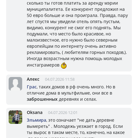
сколько ты готов платить за аренду мэрии
муниципалитета. Ее конкурент предложил на
50 евро больше и она проиграла. Правда, пару
лет спустя мы увидели отель опять пустым,
видимо, конкурент не смог его поднять. Мы
подумали, что место было красивое, но
малоизвестное, его нужно было северным
европейцам по интернету очень активно
рекламировать, ( любителям горных походов,).
Иногда возрастным нужна помощь молодых
инстаграмеров
Алекс
04.07.2026 11:58
Грас
, таких домов в рф очень много. Но в
отличие дома в мультфильме, они все в
заброшенных
деревнях и селах.
Oksana
04.07.2026 12:01
Эльмира
, это означает "не дать деревне
вымереть" . Молодежь уезжает в город. Если
ты вырос в таком месте, то, конечно, на какое