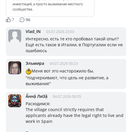
7
96
Vlad_IN
03.07.2026 23:03
Интересно, есть те кто пробовал такой опыт?
Ещё есть такое в Италии, в Португалии если не
ошибаюсь
Эльмира
04.07.2026 00:23
Меня вот это насторожило бы.
"подчеркивают, что цель не развитие, а
выживание"
Ẩннậ Ли3ặ
04.07.2026 00:35
Расходимся:
The village council strictly requires that
applicants already have the legal right to live and
work in Spain