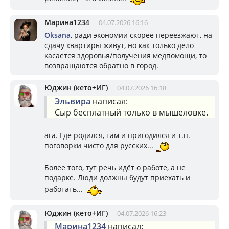
Марина1234
04.07.2026 16:16
Oksana
, ради экономии скорее переезжают, на
сдачу квартиры живут, но как только дело
касается здоровья/получения медпомощи, то
возвращаются обратно в город.
Юджин (кето+ИГ)
04.07.2026 16:18
Эльвира
написал:
Сыр бесплатный только в мышеловке.
ага. Где родился, там и пригодился и т.п.
поговорки чисто для русских...
Более того, тут речь идёт о работе, а не
подарке. Люди должны будут приехать и
работать...
Юджин (кето+ИГ)
04.07.2026 16:23
Марина1234
написал: