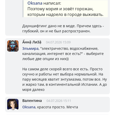
Oksana
написал:
Поэтому мэрия и зовёт горожан,
которым надоело в городе выживать.
Дауншифтинг дано не в моде. Причем здесь -
глубокий, он и не был распространен.
Ẩннậ Ли3ặ
04.07.2026 15:09
Эльмира
, "электричество, водоснабжение,
канализация, интернет все есть?" - выберите
любые две опции из них))
На самом деле скорей всего все есть. Просто
скучно и работы нет выбора нормальной. На
пару месяцев хватит энтузиазма, потом все. Ну
и жарко там, в континентальной Испании. А до
моря далеко
Валентина
04.07.2026 15:11
Oksana
, красота просто. Мечта