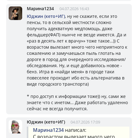
Марина1234
04.07.2026 16:43
Юджин (кето+ИГ)
, ну не скажите, если это
пенсы, то в сельской местности сложно
получить адекватную медпомощь, даже
фельдшер(ФАП) нынче не везде имеется. Да и
«раз в десять лет к врачу»» тоже такое…)) С
возрастом вылезает много чего неприятного к
сожалению и замучаешься пыль глотать на
дороге в город для очередного исследования/
обследования. Ну, и ещё добавилось новое -
бенз. Игра в «найди меня» в городе таки
повеселее проходит ибо есть альтернатива в
виде городского транспорта)
* про доступ к информации тоже)) ну, сами же
знаете что с инетом… Даже работать удаленно
сейчас не всегда получится.
Юджин (кето+ИГ)
04.07.2026 17:09
Марина1234
написал:
С возрастом вылезает много чего