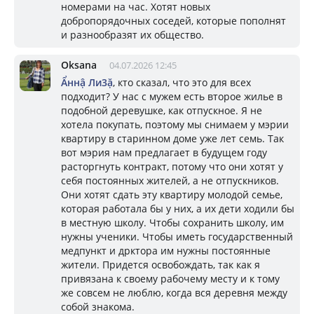
номерами на час. Хотят новых
добропорядочных соседей, которые пополнят
и разнообразят их общество.
Oksana
04.07.2026 12:45
Ẩннậ Ли3ặ
, кто сказал, что это для всех
подходит? У нас с мужем есть второе жилье в
подобной деревушке, как отпускное. Я не
хотела покупать, поэтому мы снимаем у мэрии
квартиру в старинном доме уже лет семь. Так
вот мэрия нам предлагает в будущем году
расторгнуть контракт, потому что они хотят у
себя постоянных жителей, а не отпускников.
Они хотят сдать эту квартиру молодой семье,
которая работала бы у них, а их дети ходили бы
в местную школу. Чтобы сохранить школу, им
нужны ученики. Чтобы иметь государственный
медпункт и дрктора им нужны постоянные
жители. Придется освобождать, так как я
привязана к своему рабочему месту и к тому
же совсем не люблю, когда вся деревня между
собой знакома.