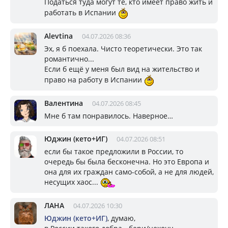
Податься туда могут те, кто имеет право жить и
работать в Испании
Alevtina
04.07.2026 08:36
Эх, я б поехала. Чисто теоретически. Это так
романтично...
Если б ещё у меня был вид на жительство и
право на работу в Испании
Валентина
04.07.2026 08:45
Мне б там понравилось. Наверное…
Юджин (кето+ИГ)
04.07.2026 08:51
если бы такое предложили в России, то
очередь бы была бесконечна. Но это Европа и
она для их граждан само-собой, а не для людей,
несущих хаос...
ЛАНА
04.07.2026 10:30
Юджин (кето+ИГ)
, думаю,