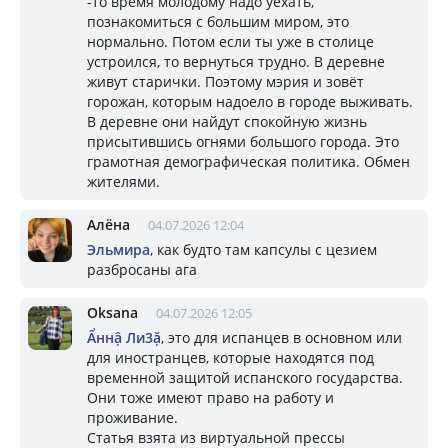
-то время молодому надо уехать,
познакомиться с большим миром, это
нормально. Потом если ты уже в столице
устроился, то вернуться трудно. В деревне
живут старички. Поэтому мэрия и зовёт
горожан, которым надоело в городе выживать.
В деревне они найдут спокойную жизнь
присытившись огнями большого города. Это
грамотная демографическая политика. Обмен
жителями.
Алёна
04.07.2026 12:04
Эльмира
, как будто там капсулы с цезием
разбросаны ага
Oksana
04.07.2026 12:05
Ẩннậ Ли3ặ
, это для испанцев в основном или
для иностранцев, которые находятся под
временной защитой испанского государства.
Они тоже имеют право на работу и
проживание.
Статья взята из виртуальной прессы