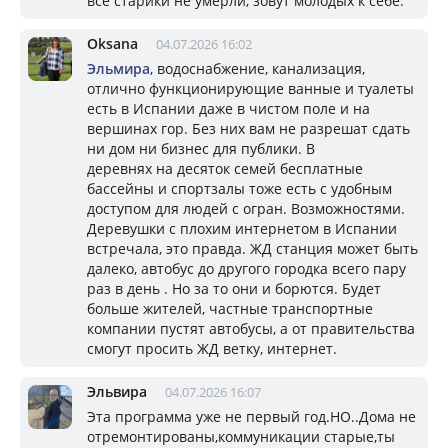
все старики не умерли, зовут молодых к себе.
Oksana
04.07.2026 16:02
Эльмира
, водоснабжение, канализация,
отлично функционирующие ванные и туалеты
есть в Испании даже в чистом поле и на
вершинах гор. Без них вам не разрешат сдать
ни дом ни бизнес для публики. В
деревнях на десяток семей бесплатные
бассейны и спортзалы тоже есть с удобным
доступом для людей с огран. Возможностями.
Деревушки с плохим интернетом в Испании
встречала, это правда. ЖД станция может быть
далеко, автобус до другого городка всего пару
раз в день . Но за то они и борются. Будет
больше жителей, частные транспортные
компании пустят автобусы, а от правительства
смогут просить ЖД ветку, интернет.
Эльвира
04.07.2026 16:07
Эта программа уже не первый год.НО..Дома не
отремонтированы,коммуникации старые,ты