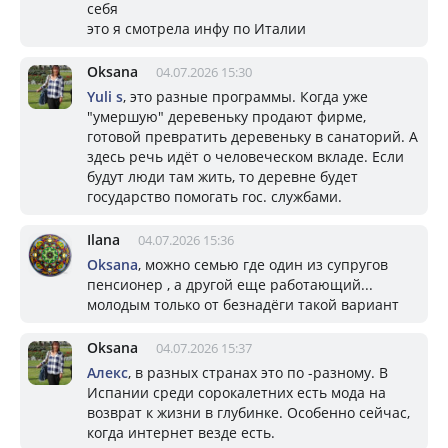
себя
это я смотрела инфу по Италии
Oksana
04.07.2026 15:30
Yuli s
, это разные программы. Когда уже
"умершую" деревеньку продают фирме,
готовой превратить деревеньку в санаторий. А
здесь речь идёт о человеческом вкладе. Если
будут люди там жить, то деревне будет
государство помогать гос. службами.
Ilana
04.07.2026 15:36
Oksana
, можно семью где один из супругов
пенсионер , а другой еще работающий...
молодым только от безнадёги такой вариант
Oksana
04.07.2026 15:37
Алекс
, в разных странах это по -разному. В
Испании среди сорокалетних есть мода на
возврат к жизни в глубинке. Особенно сейчас,
когда интернет везде есть.