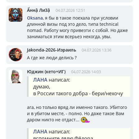
Ẩннậ Ли3ặ
04.07.2026 12:51
Oksana
, я бы в такое поехала при условии
длинной визы под это дело, типа technical
nomad. Работу могу привезти с собой. Но даже
заниматься этим всерьез некогда, увы.
Jakonda-2026-Израиль
04.07.2026 13:36
А где же люди делись ?
Юджин (кето+ИГ)
04.07.2026 14:03
ЛАНА
написал:
думаю,
в России такого добра - бери/нехочу
ага, но только вряд ли именно такого. Убитого
и в убитом месте, - полно. Но даже такое Вам
даром никто не отдаст...
ЛАНА
написал:
вспомните дядю Фёдора