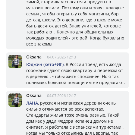
зимой, старичкам спасатели продукты в
магазин возили. Поэтому они и зовут молодые
семьи , чтобы открыть у себя магазины, бар,
детсад, школу. Это деревни, где в школе может
быть десяток детей. Знаю учителей, которые
так работают. Конечно для общительных
молодых родителей - это рай. Когда буквально
все знакомы.
Oksana
04.07.2026 12:13
Юджин (кето+ИГ)
, В России тренд есть ,когда
горожане сдают свою квартиру и переезжают
в деревню , чтобы жить спокойнее. Но я так
понимаю, большой помощи им не предлагают.
Oksana
04.07.2026 12:17
ЛАНА
, русская и испанская деревни очень
сильно отличаются во всех аспектах.
Стандарты жилья тоже очень разные. Такой
дом как у дяди Федора испанец домом не
считает. Я работала с испанскими туристами ,
когда мы только открылись для Европы, так