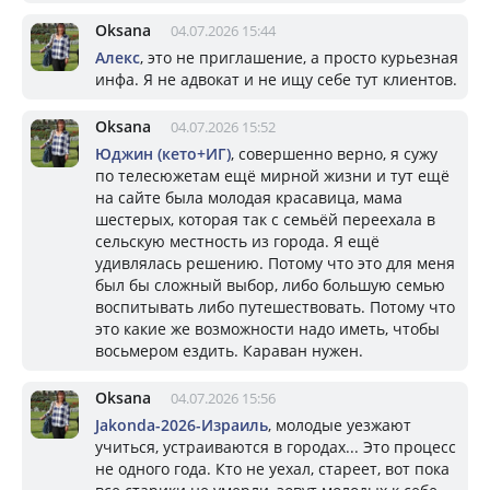
Oksana
04.07.2026 15:44
Алекс
, это не приглашение, а просто курьезная
инфа. Я не адвокат и не ищу себе тут клиентов.
Oksana
04.07.2026 15:52
Юджин (кето+ИГ)
, совершенно верно, я сужу
по телесюжетам ещё мирной жизни и тут ещё
на сайте была молодая красавица, мама
шестерых, которая так с семьёй переехала в
сельскую местность из города. Я ещё
удивлялась решению. Потому что это для меня
был бы сложный выбор, либо большую семью
воспитывать либо путешествовать. Потому что
это какие же возможности надо иметь, чтобы
восьмером ездить. Караван нужен.
Oksana
04.07.2026 15:56
Jakonda-2026-Израиль
, молодые уезжают
учиться, устраиваются в городах... Это процесс
не одного года. Кто не уехал, стареет, вот пока