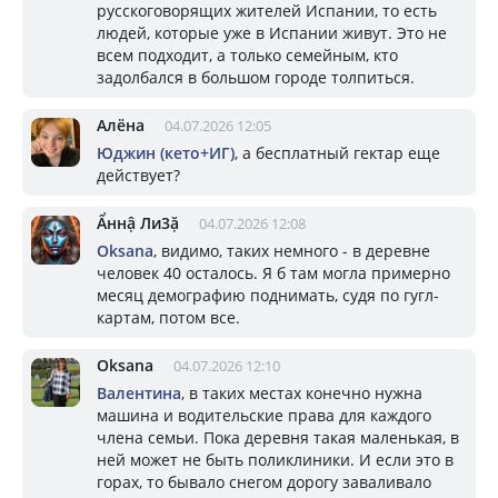
русскоговорящих жителей Испании, то есть
людей, которые уже в Испании живут. Это не
всем подходит, а только семейным, кто
задолбался в большом городе толпиться.
Алёна
04.07.2026 12:05
Юджин (кето+ИГ)
, а бесплатный гектар еще
действует?
Ẩннậ Ли3ặ
04.07.2026 12:08
Oksana
, видимо, таких немного - в деревне
человек 40 осталось. Я б там могла примерно
месяц демографию поднимать, судя по гугл-
картам, потом все.
Oksana
04.07.2026 12:10
Валентина
, в таких местах конечно нужна
машина и водительские права для каждого
члена семьи. Пока деревня такая маленькая, в
ней может не быть поликлиники. И если это в
горах, то бывало снегом дорогу заваливало