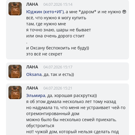
ЛАНА
04.07.2026 15:14
Юджин (кето+ИГ)
, а мне *даром* и не нужно 😎
всё, что нужно я могу купить
там, где нужно мне
я точно знаю, шары не бывает
или она очень дорого стоит
.
и Оксану беспокоить не буду))
это всё не секрет
ЛАНА
04.07.2026 15:17
Oksana
, да, так и есть))
ЛАНА
04.07.2026 15:21
Эльмира
, да, хорошая раскрутка))
я об этом думала несколько лет тому назад
но надумала то, что меня не устраивает чей-то
отремонтированный дом
можно было бы несколько семей приехать,
обустроиться
но!! чужой дом, который нельзя сделать под