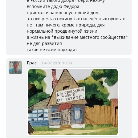
в России такого добра - бери/нехочу
вспомните дядю Фёдора
приехал и занял опустевший дом
это же речь о покинутых населённых пунктах
нет там ничего, кроме природы, для
нормальной продвинутой жизни
а жизнь на *выживание местного сообщества*
не для развития
такое не всем подходит
Грас
04.07.2026 10:39