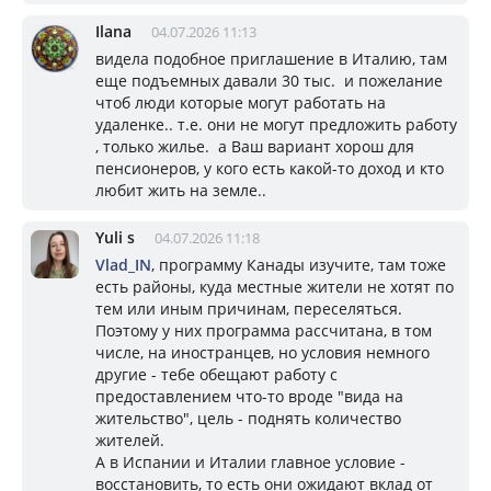
Ilana
04.07.2026 11:13
видела подобное приглашение в Италию, там
еще подъемных давали 30 тыс. и пожелание
чтоб люди которые могут работать на
удаленке.. т.е. они не могут предложить работу
, только жилье. а Ваш вариант хорош для
пенсионеров, у кого есть какой-то доход и кто
любит жить на земле..
Yuli s
04.07.2026 11:18
Vlad_IN
, программу Канады изучите, там тоже
есть районы, куда местные жители не хотят по
тем или иным причинам, переселяться.
Поэтому у них программа рассчитана, в том
числе, на иностранцев, но условия немного
другие - тебе обещают работу с
предоставлением что-то вроде "вида на
жительство", цель - поднять количество
жителей.
А в Испании и Италии главное условие -
восстановить, то есть они ожидают вклад от