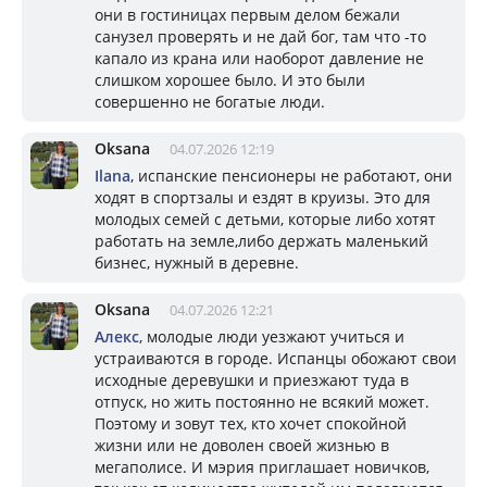
они в гостиницах первым делом бежали
санузел проверять и не дай бог, там что -то
капало из крана или наоборот давление не
слишком хорошее было. И это были
совершенно не богатые люди.
Oksana
04.07.2026 12:19
Ilana
, испанские пенсионеры не работают, они
ходят в спортзалы и ездят в круизы. Это для
молодых семей с детьми, которые либо хотят
работать на земле,либо держать маленький
бизнес, нужный в деревне.
Oksana
04.07.2026 12:21
Алекс
, молодые люди уезжают учиться и
устраиваются в городе. Испанцы обожают свои
исходные деревушки и приезжают туда в
отпуск, но жить постоянно не всякий может.
Поэтому и зовут тех, кто хочет спокойной
жизни или не доволен своей жизнью в
мегаполисе. И мэрия приглашает новичков,