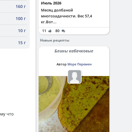
Июль 2026
160 г
Месяц долбаной
многозадачности. Вес 57,4
100 г
кг.Вот...
10 г
11
80
Новые рецепты
15 г
Блины кабачковые
Автор
Море Перемен
ому что