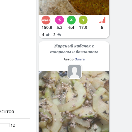
150.8
5.3
6.4
17.9
6
4
2
Жареный кабачок с
творогом и базиликом
Автор
Ольга
ИЕНТОВ
12