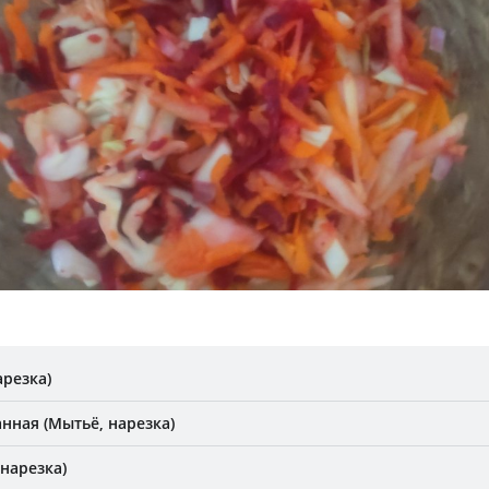
арезка)
нная (Мытьё, нарезка)
нарезка)