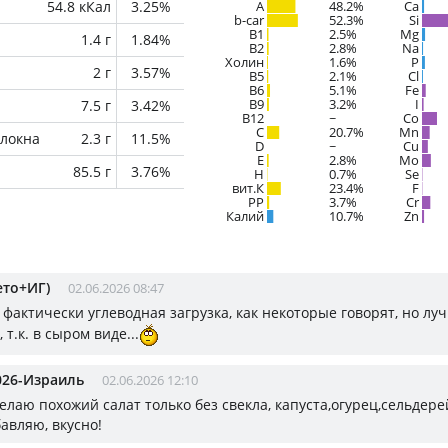
54.8 кКал
3.25%
A
48.2%
Ca
b-car
52.3%
Si
В1
2.5%
Mg
1.4 г
1.84%
B2
2.8%
Na
Холин
1.6%
P
2 г
3.57%
B5
2.1%
Cl
B6
5.1%
Fe
B9
3.2%
I
7.5 г
3.42%
B12
~
Co
C
20.7%
Mn
локна
2.3 г
11.5%
D
~
Cu
E
2.8%
Mo
85.5 г
3.76%
H
0.7%
Se
вит.К
23.4%
F
PP
3.7%
Cr
Калий
10.7%
Zn
ето+ИГ)
02.06.2026 08:47
 фактически углеводная загрузка, как некоторые говорят, но лу
 т.к. в сыром виде...
026-Израиль
02.06.2026 12:10
елаю похожий салат только без свекла, капуста,огурец,сельдере
авляю, вкусно!