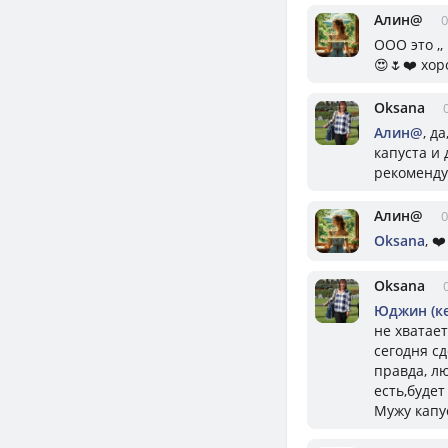
Алин@
0
ООО это ,,
😍🌷❤️ хор
Oksana
Алин@
, д
капуста и
рекоменду
Алин@
0
Oksana
, ❤
Oksana
Юджин (к
не хватае
сегодня сд
правда, л
есть,будет
Мужу капус