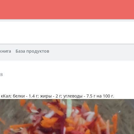
книга
База продуктов
28
 кКал
; белки -
1.4 г
; жиры -
2 г
; углеводы -
7.5 г
на
100 г
.