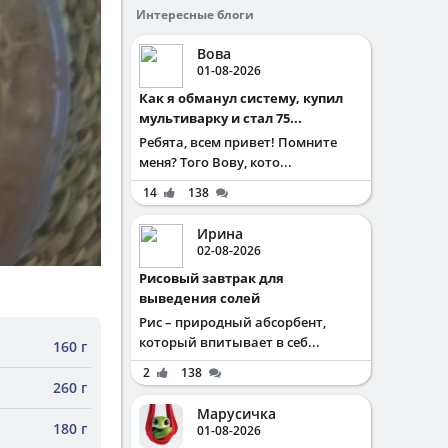
Интересные блоги
Вова
01-08-2026
Как я обманул систему, купил
мультиварку и стал 75...
Ребята, всем привет! Помните
меня? Того Вову, кото...
14
138
Ирина
02-08-2026
Рисовый завтрак для
выведения солей
Рис – природный абсорбент,
который впитывает в себ...
160 г
2
138
260 г
Марусичка
180 г
01-08-2026