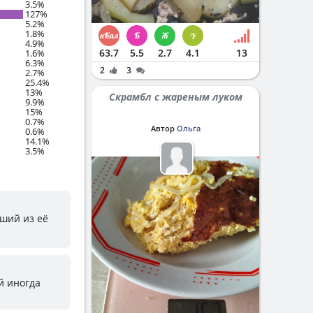
3.5%
127%
5.2%
1.8%
4.9%
63.7
5.5
2.7
4.1
13
1.6%
6.3%
2
3
2.7%
25.4%
13%
Скрамбл с жареным луком
9.9%
15%
0.7%
Автор
Ольга
0.6%
14.1%
3.5%
чший из её
й иногда