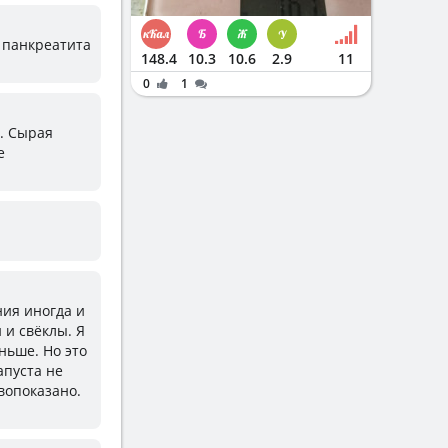
п панкреатита
148.4
10.3
10.6
2.9
11
0
1
я. Сырая
е
ния иногда и
 и свёклы. Я
ньше. Но это
апуста не
ивопоказано.