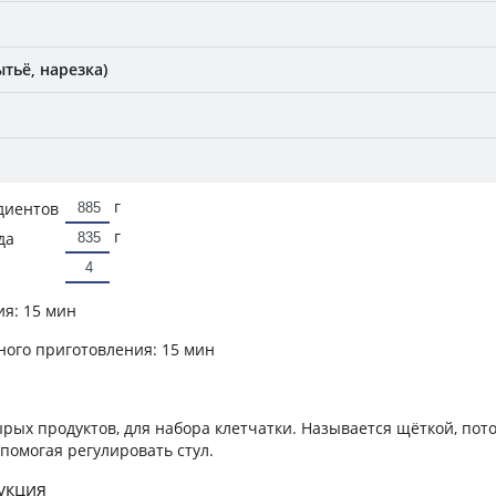
тьё, нарезка)
г
диентов
г
да
ия:
15 мин
ного приготовления:
15 мин
ырых продуктов, для набора клетчатки. Называется щёткой, пот
 помогая регулировать стул.
укция