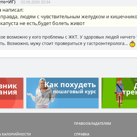
ето+ИГ)
02.06.2026 20:34
a
написал:
 правда, людям с чувствительным желудком и кишечник
капуста не есть,будет болеть живот
акое возможно у кого проблемы с ЖКТ. У здоровых людей ничего 
ть. Возможно, мужу стоит провериться у гастроэнтеролога...
Как похудеть
вник
ания
тре
пошаговый курс
ПРАВООБЛАДАТЕЛЯМ
А КАЛОРИЙНОСТИ
СПРАВКА