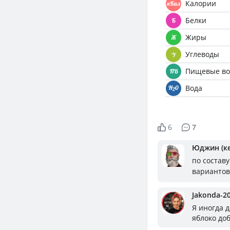
Калории
Белки
Жиры
Углеводы
Пищевые во
Вода
6
7
Юджин (к
по составу
вариантов,
Jakonda-2
Я иногда д
яблоко доб