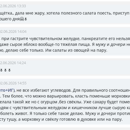
2.06.2026 13:33
 щётка,, дала мне жару, хотела полезного салата поесть, присту
ошего дня🤗🌷
02.06.2026 14:04
а, при гастрите чувствительном желудке, панкреатите его нельз
 даже сырое яблоко вообще-то тяжёлая пища. Я мужу и дочери н
ю, делаю себе только. Им салаты из овощей на пару.
2.06.2026 14:24
️🌷🌷🌷
02.06.2026 14:55
ето+ИГ)
, не все избегают углеводов. Для правильного соотноше
т. Тем более, что можно варьировать, класть поменьше морковки
елала такой же но с огурцом ,без свёклы. Уже сахару будет поме
юдям с чувствительным желудком и кишечником лучше сырую к
 болеть живот. Я только себе такое делаю. Мужу и дочери прот
ту тушу, а морковку и свёклу готовлю в духовке или на пару.