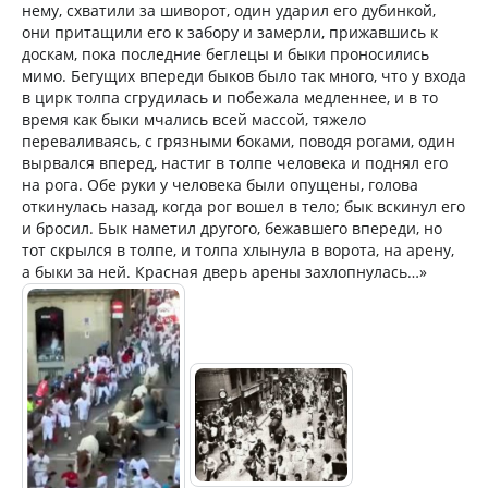
нему, схватили за шиворот, один ударил его дубинкой,
они притащили его к забору и замерли, прижавшись к
доскам, пока последние беглецы и быки проносились
мимо. Бегущих впереди быков было так много, что у входа
в цирк толпа сгрудилась и побежала медленнее, и в то
время как быки мчались всей массой, тяжело
переваливаясь, с грязными боками, поводя рогами, один
вырвался вперед, настиг в толпе человека и поднял его
на рога. Обе руки у человека были опущены, голова
откинулась назад, когда рог вошел в тело; бык вскинул его
и бросил. Бык наметил другого, бежавшего впереди, но
тот скрылся в толпе, и толпа хлынула в ворота, на арену,
а быки за ней. Красная дверь арены захлопнулась…»