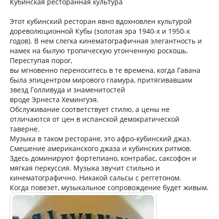
Кубинскaя ресторанная культура
Этот кубинский ресторан явно вдохновлен культурой
дореволюционной Кубы (золотая эра 1940-х и 1950-х
годов). В нем слегка кинематографичная элегантность и
намек на былую тропическую утонченную роскошь.
Переступая порог,
вы мгновенно переноситесь в те времена, когда Гавана
была эпицентром мирового гламура, притягивавшим
звезд Голливуда и знаменитостей
вроде Эрнеста Хемингуэя.
Обслуживание соответствует стилю, а цены не
отличаются от цен в испанской демократической
таверне.
Музыка в таком ресторане, это афро-кубинский джаз.
Смешение американского джаза и кубинских ритмов.
Здесь доминируют фортепиано, контрабас, саксофон и
мягкая перкуссия. Музыка звучит стильно и
кинематографично. Никакой сальсы с реггетоном.
Когда повезет, музыкальное сопровождение будет живым.