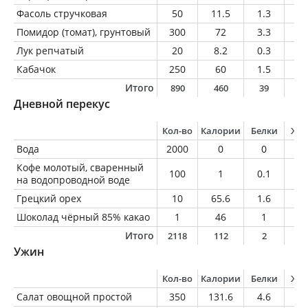
Фасоль стручковая
50
11.5
1.3
0.
Помидор (томат), грунтовый
300
72
3.3
0.
Лук репчатый
20
8.2
0.3
0
Кабачок
250
60
1.5
0.
Итого
890
460
39
1
Дневной перекус
Кол-во
Калории
Белки
Жи
Вода
2000
0
0
0
Кофе молотый, сваренный
100
1
0.1
0
на водопроводной воде
Грецкий орех
10
65.6
1.6
6.
Шоколад чёрный 85% какао
1
46
1
3.
Итого
2118
112
2
9
Ужин
Кол-во
Калории
Белки
Жи
Салат овощной простой
350
131.6
4.6
8.