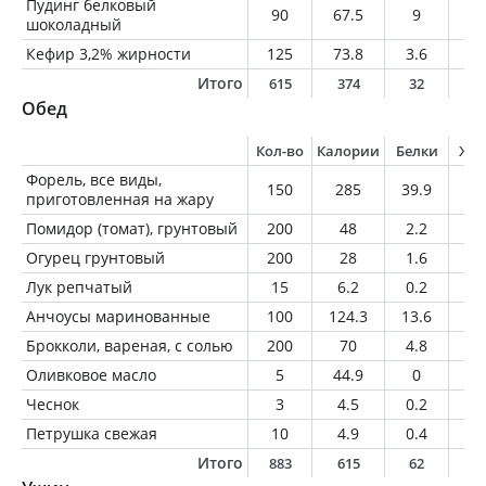
Пудинг белковый
90
67.5
9
1.
шоколадный
Кефир 3,2% жирности
125
73.8
3.6
4
Итого
615
374
32
1
Обед
Кол-во
Калории
Белки
Жи
Форель, все виды,
150
285
39.9
12
приготовленная на жару
Помидор (томат), грунтовый
200
48
2.2
0.
Огурец грунтовый
200
28
1.6
0.
Лук репчатый
15
6.2
0.2
0
Анчоусы маринованные
100
124.3
13.6
6.
Брокколи, вареная, с солью
200
70
4.8
0.
Оливковое масло
5
44.9
0
5
Чеснок
3
4.5
0.2
0
Петрушка свежая
10
4.9
0.4
0
Итого
883
615
62
2