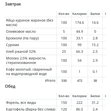
Завтрак
Кол-во
Калории
Белки
Жи
Яйцо куриное жареное (без
100
174.6
14.6
12
масла)
Оливковое масло
5
44.9
0
5
Брокколи (На пару)
100
33.1
2.8
0.
Сурими
100
99
15.2
0.
Хлеб ржаной 52%
25
66.3
2.5
2
Молоко 2,5% жирности,
100
54
2.9
2.
стерилизованное
Кофе молотый, сваренный
100
1
0.1
0
на водопроводной воде
Итого
530
472
38
2
Обед
Кол-во
Калории
Белки
Жи
Форель, все виды
150
222
31.2
9.
Картофель (Варка без слива)
120
86.5
2.4
0.