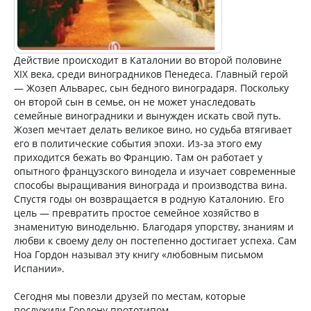
Действие происходит в Каталонии во второй половине
XIX века, среди виноградников Пенедеса. Главный герой
— Жозеп Альварес, сын бедного виноградаря. Поскольку
он второй сын в семье, он не может унаследовать
семейные виноградники и вынужден искать свой путь.
Жозеп мечтает делать великое вино, но судьба втягивает
его в политические события эпохи. Из-за этого ему
приходится бежать во Францию. Там он работает у
опытного французского винодела и изучает современные
способы выращивания винограда и производства вина.
Спустя годы он возвращается в родную Каталонию. Его
цель — превратить простое семейное хозяйство в
знаменитую винодельню. Благодаря упорству, знаниям и
любви к своему делу он постепенно достигает успеха. Сам
Ноа Гордон называл эту книгу «любовным письмом
Испании».
Сегодня мы повезли друзей по местам, которые
послужили Гордону прототипом.