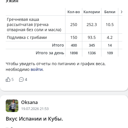
Ужин
Кол-во
Калории
Белки
Жи
Гречневая каша
рассыпчатая (гречка
250
252.3
10.5
2.
отварная без соли и масла)
Подливка с грибами
150
93.5
4.2
4.
Итого
400
345
14
6
Итого за день
1898
1336
109
5
Чтобы увидеть отчеты по питанию и график веса,
необходимо
войти
.
5
4
Oksana
19.07.2026 21:53
Вкус Испании и Кубы.