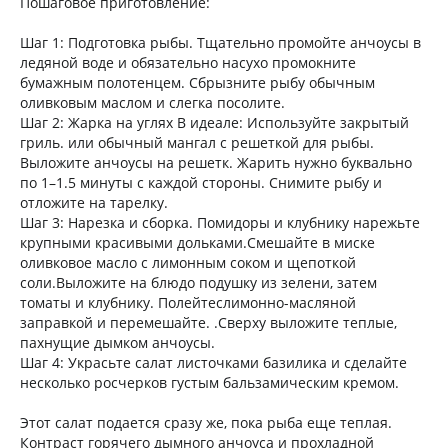
Пошаговое приготовление:
Шаг 1: Подготовка рыбы. Тщательно промойте анчоусы в
ледяной воде и обязательно насухо промокните
бумажным полотенцем. Сбрызните рыбу обычным
оливковым маслом и слегка посолите.
Шаг 2: Жарка на углях В идеале: Используйте закрытый
гриль. или обычный мангал с решеткой для рыбы.
Выложите анчоусы на решетк. Жарить нужно буквально
по 1–1.5 минуты с каждой стороны. Снимите рыбу и
отложите на тарелку.
Шаг 3: Нарезка и сборка. Помидоры и клубнику нарежьте
крупными красивыми дольками.Смешайте в миске
оливковое масло с лимонным соком и щепоткой
соли.Выложите на блюдо подушку из зелени, затем
томаты и клубнику. Полейтеслимонно-масляной
заправкой и перемешайте. .Сверху выложите теплые,
пахнущие дымком анчоусы.
Шаг 4: Украсьте салат листочками базилика и сделайте
несколько росчерков густым бальзамическим кремом.
Этот салат подается сразу же, пока рыба еще теплая.
Контраст горячего дымного анчоуса и прохладной