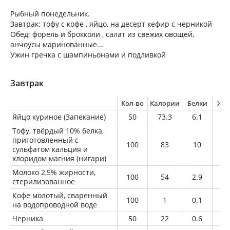
Рыбный понедельник.
Завтрак: тофу с кофе , яйцо, на десерт кефир с черникой
Обед; форель и брокколи , салат из свежих овощей,
анчоусы маринованные...
Ужин гречка с шампиньонами и подливкой
Завтрак
Кол-во
Калории
Белки
Жи
Яйцо куриное (Запекание)
50
73.3
6.1
5.
Тофу, твёрдый 10% белка,
приготовленный с
100
83
10
5.
сульфатом кальция и
хлоридом магния (нигари)
Молоко 2,5% жирности,
100
54
2.9
2.
стерилизованное
Кофе молотый, сваренный
100
1
0.1
0
на водопроводной воде
Черника
50
22
0.6
0.