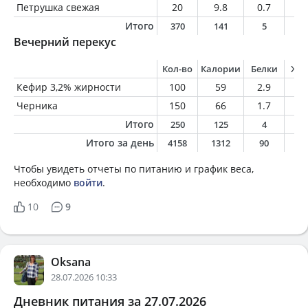
Петрушка свежая
20
9.8
0.7
0.
Итого
370
141
5
8
Вечерний перекус
Кол-во
Калории
Белки
Жи
Кефир 3,2% жирности
100
59
2.9
3.
Черника
150
66
1.7
0.
Итого
250
125
4
4
Итого за день
4158
1312
90
5
Чтобы увидеть отчеты по питанию и график веса,
необходимо
войти
.
10
9
Oksana
28.07.2026 10:33
Дневник питания за 27.07.2026