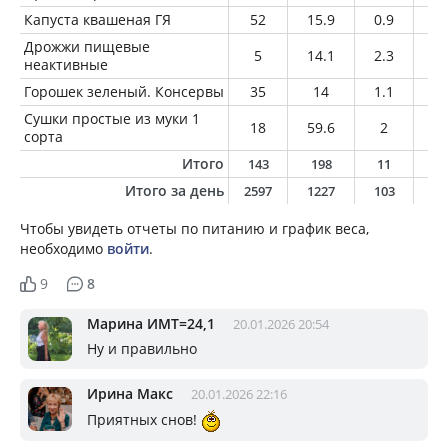
Капуста квашеная ГЯ
52
15.9
0.9
0.
Дрожжи пищевые
5
14.1
2.3
0.
неактивные
Горошек зеленый. Консервы
35
14
1.1
0.
Сушки простые из муки 1
18
59.6
2
0.
сорта
Итого
143
198
11
2
Итого за день
2597
1227
103
3
Чтобы увидеть отчеты по питанию и график веса,
необходимо
войти
.
9
8
Марина ИМТ=24,1
20.01.2026 20:54
Ну и правильно
Ирина Макс
20.01.2026 22:16
Приятных снов!