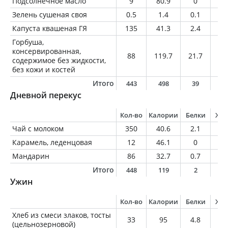
Подсолнечное масло
9
80.9
0
9
Зелень сушеная своя
0.5
1.4
0.1
0
Капуста квашеная ГЯ
135
41.3
2.4
0.
Горбуша,
консервированная,
88
119.7
21.7
3.
содержимое без жидкости,
без кожи и костей
Итого
443
498
39
2
Дневной перекус
Кол-во
Калории
Белки
Жи
Чай с молоком
350
40.6
2.1
1.
Карамель, леденцовая
12
46.1
0
0
Мандарин
86
32.7
0.7
0.
Итого
448
119
2
1
Ужин
Кол-во
Калории
Белки
Жи
Хлеб из смеси злаков, тосты
33
95
4.8
1.
(цельнозерновой)