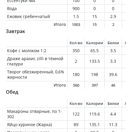
Ессентуки №4
100
0
0
0
Вода
900
0
0
0
Ежовик гребенчатый
1.5
15
2.9
0.
Итого
1003
15
2
0
Завтрак
Кол-во
Калории
Белки
Жи
Кофе с молоком 1:2
350
65.5
3.5
2.
Драже арахис zilli в тёмной
2
133.5
3.3
7.
глазури
Творог обезжиренный, 0,6%
180
198
39.6
1.
жирности
Итого
560
397
46
1
Обед
Кол-во
Калории
Белки
Жи
Макароны отварные, по 1-
122
119.6
4.4
0.
302
Яйцо куриное (Жарка)
89
135.1
11.3
9.