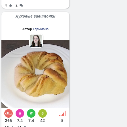
4
2
Луковые завиточки
Автор
Гермиона
265
7.4
7.4
42
5