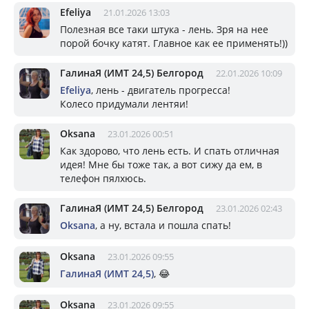
Efeliya
21.01.2026 13:03
Полезная все таки штука - лень. Зря на нее
порой бочку катят. Главное как ее применять!))
ГалинаЯ (ИМТ 24,5) Белгород
22.01.2026 10:09
Efeliya
, лень - двигатель прогресса!
Колесо придумали лентяи!
Oksana
23.01.2026 00:51
Как здорово, что лень есть. И спать отличная
идея! Мне бы тоже так, а вот сижу да ем, в
телефон пялхюсь.
ГалинаЯ (ИМТ 24,5) Белгород
23.01.2026 02:43
Oksana
, а ну, встала и пошла спать!
Oksana
23.01.2026 09:55
ГалинаЯ (ИМТ 24,5)
, 😂
Oksana
23.01.2026 09:55