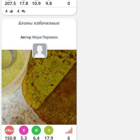
207.5
17.8
10.9
9.8
0
4
4
Блины кабачковые
Автор
Море Перемен
150.8
5.3
6.4
17.9
6