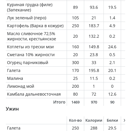
Куриная грудка (филе)
89
93.6
19.5
1.
(Запекание)
Лук зеленый (перо)
105
21
1.4
0.
Картофель (Варка в кожуре)
250
183.7
4.9
1
Масло сливочное 72,5%
20
132.2
0.2
14
жирности, крестьянское
Котлеты из трески мои
160
149.8
24.6
4
Сметана 10% жирности
20
23.8
0.5
2
Огурец парниковый
300
33
2.1
0.
Галета
170
195.8
20.1
6
Малина
25
11.5
0.2
0.
Лимонад мой
200
1
0
0
Камбала дальневосточная
80
72
12.6
2.
Итого
1469
970
90
3
Ужин
Кол-во
Калории
Белки
Жи
Галета
250
288
29.5
8.