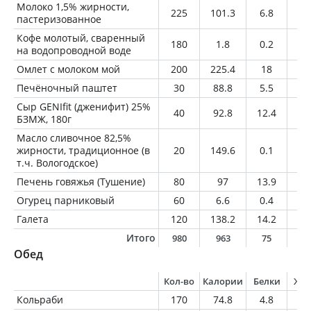
Молоко 1,5% жирности,
225
101.3
6.8
3.
пастеризованное
Кофе молотый, сваренный
180
1.8
0.2
0
на водопроводной воде
Омлет с молоком мой
200
225.4
18
14
Печёночный паштет
30
88.8
5.5
6.
Сыр GENIfit (дженифит) 25%
40
92.8
12.4
4.
БЗМЖ, 180г
Масло сливочное 82,5%
жирности, традиционное (в
20
149.6
0.1
16
т.ч. Вологодское)
Печень говяжья (Тушение)
80
97
13.9
2.
Огурец парниковый
60
6.6
0.4
0.
Галета
120
138.2
14.2
4.
Итого
980
963
75
5
Обед
Кол-во
Калории
Белки
Жи
Кольраби
170
74.8
4.8
0.