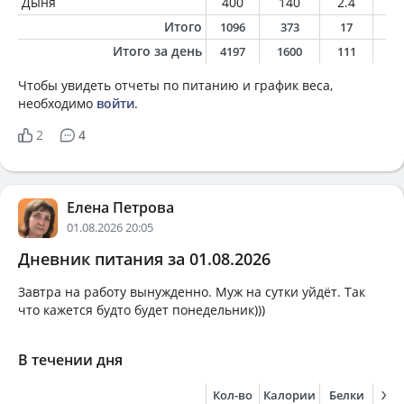
Дыня
400
140
2.4
1.
Итого
1096
373
17
1
Итого за день
4197
1600
111
7
Чтобы увидеть отчеты по питанию и график веса,
необходимо
войти
.
2
4
Елена Петрова
01.08.2026 20:05
Дневник питания за 01.08.2026
Завтра на работу вынужденно. Муж на сутки уйдёт. Так
что кажется будто будет понедельник)))
В течении дня
Кол-во
Калории
Белки
Жи