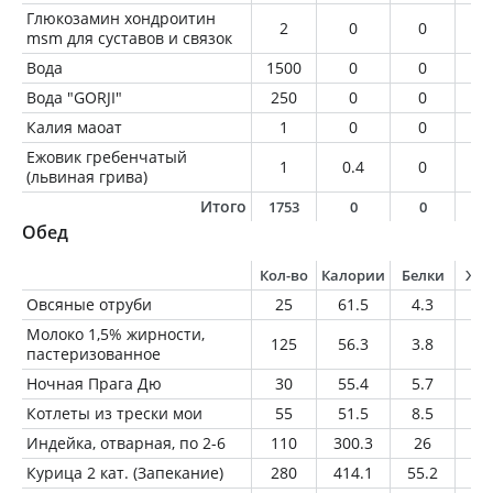
Глюкозамин хондроитин
2
0
0
0
msm для суставов и связок
Вода
1500
0
0
0
Вода "GORJI"
250
0
0
0
Калия маоат
1
0
0
0
Ежовик гребенчатый
1
0.4
0
0
(львиная грива)
Итого
1753
0
0
0
Обед
Кол-во
Калории
Белки
Жи
Овсяные отруби
25
61.5
4.3
1.
Молоко 1,5% жирности,
125
56.3
3.8
1.
пастеризованное
Ночная Прага Дю
30
55.4
5.7
1.
Котлеты из трески мои
55
51.5
8.5
1.
Индейка, отварная, по 2-6
110
300.3
26
21
Курица 2 кат. (Запекание)
280
414.1
55.2
21