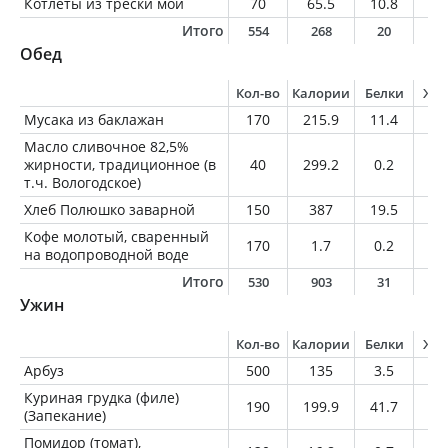
Котлеты из трески мои
70
65.5
10.8
1.
Итого
554
268
20
5
Обед
Кол-во
Калории
Белки
Жи
Мусака из баклажан
170
215.9
11.4
15
Масло сливочное 82,5%
жирности, традиционное (в
40
299.2
0.2
3
т.ч. Вологодское)
Хлеб Полюшко заварной
150
387
19.5
4.
Кофе молотый, сваренный
170
1.7
0.2
0
на водопроводной воде
Итого
530
903
31
5
Ужин
Кол-во
Калории
Белки
Жи
Арбуз
500
135
3.5
0.
Куриная грудка (филе)
190
199.9
41.7
3.
(Запекание)
Помидор (томат),