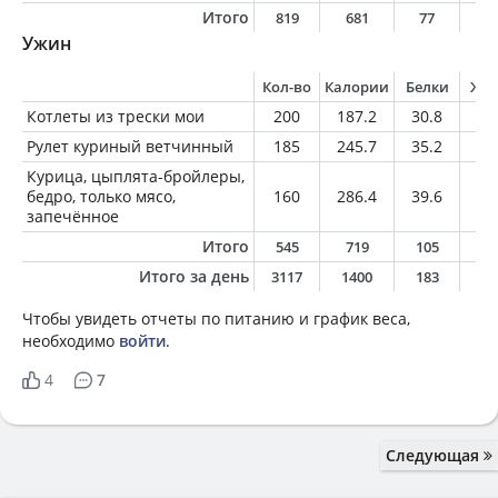
Итого
819
681
77
2
Ужин
Кол-во
Калории
Белки
Жи
Котлеты из трески мои
200
187.2
30.8
5
Рулет куриный ветчинный
185
245.7
35.2
9.
Курица, цыплята-бройлеры,
бедро, только мясо,
160
286.4
39.6
1
запечённое
Итого
545
719
105
2
Итого за день
3117
1400
183
5
Чтобы увидеть отчеты по питанию и график веса,
необходимо
войти
.
4
7
Следующая