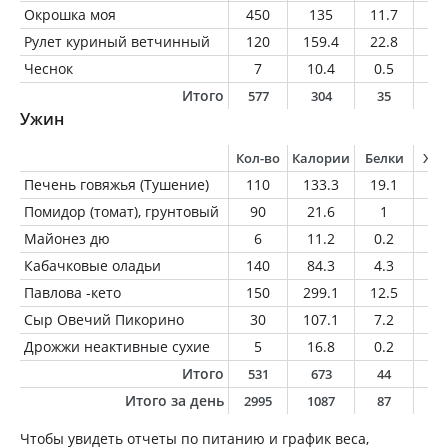
Окрошка моя
450
135
11.7
6.
Рулет куриный ветчинный
120
159.4
22.8
6
Чеснок
7
10.4
0.5
0
Итого
577
304
35
1
Ужин
Кол-во
Калории
Белки
Жи
Печень говяжья (Тушение)
110
133.3
19.1
3.
Помидор (томат), грунтовый
90
21.6
1
0.
Майонез дю
6
11.2
0.2
1.
Кабачковые оладьи
140
84.3
4.3
4.
Павлова -кето
150
299.1
12.5
21
Сыр Овечий Пикорино
30
107.1
7.2
8.
Дрожжи неактивные сухие
5
16.8
0.2
0.
Итого
531
673
44
4
Итого за день
2995
1087
87
5
Чтобы увидеть отчеты по питанию и график веса,