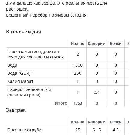
,ну а дальше как всегда. Это реальная жесть для
растюшек.
Бешенный перебор по жирам сегодня.
В течении дня
Кол-во
Калории
Белки
Жи
Глюкозамин хондроитин
2
0
0
0
msm для суставов и связок
Вода
1500
0
0
0
Вода "GORJI"
250
0
0
0
Калия маоат
1
0
0
0
Ежовик гребенчатый
1
0.4
0
0
(львиная грива)
Итого
1753
0
0
0
Завтрак
Кол-во
Калории
Белки
Жи
Овсяные отруби
25
61.5
4.3
1.