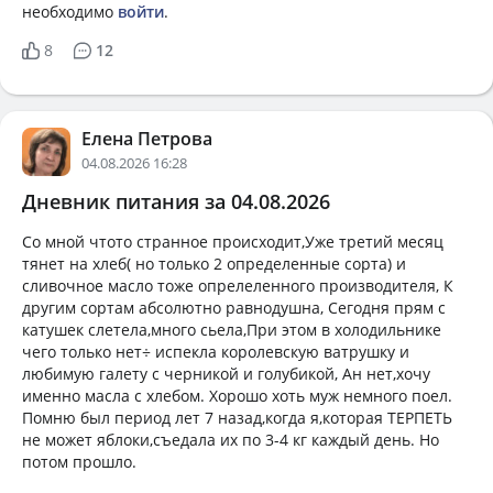
необходимо
войти
.
8
12
Елена Петрова
04.08.2026 16:28
Дневник питания за 04.08.2026
Со мной чтото странное происходит,Уже третий месяц
тянет на хлеб( но только 2 определенные сорта) и
сливочное масло тоже опрелеленного производителя, К
другим сортам абсолютно равнодушна, Сегодня прям с
катушек слетела,много сьела,При этом в холодильнике
чего только нет÷ испекла королевскую ватрушку и
любимую галету с черникой и голубикой, Ан нет,хочу
именно масла с хлебом. Хорошо хоть муж немного поел.
Помню был период лет 7 назад,когда я,которая ТЕРПЕТЬ
не может яблоки,съедала их по 3-4 кг каждый день. Но
потом прошло.