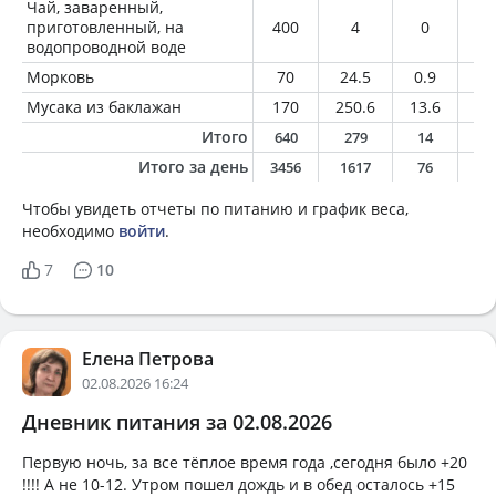
Чай, заваренный,
приготовленный, на
400
4
0
0
водопроводной воде
Морковь
70
24.5
0.9
0.
Мусака из баклажан
170
250.6
13.6
18
Итого
640
279
14
1
Итого за день
3456
1617
76
9
Чтобы увидеть отчеты по питанию и график веса,
необходимо
войти
.
7
10
Елена Петрова
02.08.2026 16:24
Дневник питания за 02.08.2026
Первую ночь, за все тёплое время года ,сегодня было +20
!!!! А не 10-12. Утром пошел дождь и в обед осталось +15