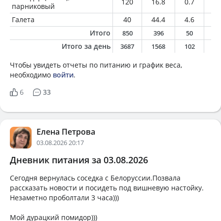
120
16.8
0.7
0
парниковый
Галета
40
44.4
4.6
1.
Итого
850
396
50
5
Итого за день
3687
1568
102
6
Чтобы увидеть отчеты по питанию и график веса,
необходимо
войти
.
6
33
Елена Петрова
03.08.2026 20:17
Дневник питания за 03.08.2026
Сегодня вернулась соседка с Белоруссии.Позвала
рассказать новости и посидеть под вишневую настойку.
Незаметно проболтали 3 часа)))
Мой дурацкий помидор)))