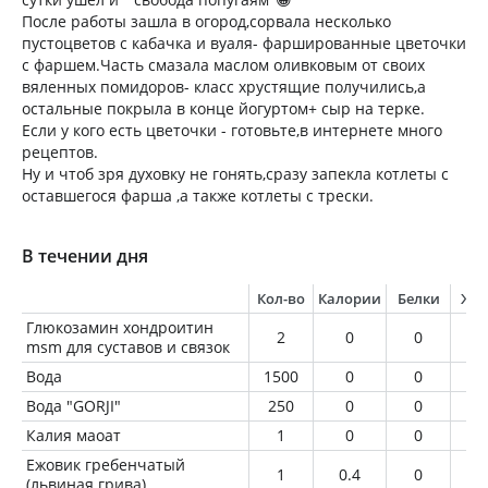
После работы зашла в огород,сорвала несколько
пустоцветов с кабачка и вуаля- фаршированные цветочки
с фаршем.Часть смазала маслом оливковым от своих
вяленных помидоров- класс хрустящие получились,а
остальные покрыла в конце йогуртом+ сыр на терке.
Если у кого есть цветочки - готовьте,в интернете много
рецептов.
Ну и чтоб зря духовку не гонять,сразу запекла котлеты с
оставшегося фарша ,а также котлеты с трески.
В течении дня
Кол-во
Калории
Белки
Жи
Глюкозамин хондроитин
2
0
0
0
msm для суставов и связок
Вода
1500
0
0
0
Вода "GORJI"
250
0
0
0
Калия маоат
1
0
0
0
Ежовик гребенчатый
1
0.4
0
0
(львиная грива)