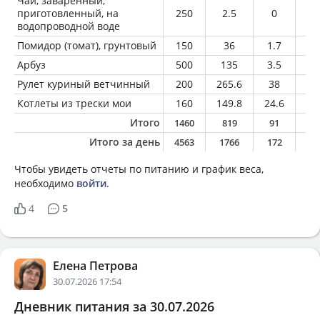
Чай, заваренный,
приготовленный, на
250
2.5
0
0
водопроводной воде
Помидор (томат), грунтовый
150
36
1.7
0.
Арбуз
500
135
3.5
0.
Рулет куриный ветчинный
200
265.6
38
1
Котлеты из трески мои
160
149.8
24.6
4
Итого
1460
819
91
2
Итого за день
4563
1766
172
6
Чтобы увидеть отчеты по питанию и график веса,
необходимо
войти
.
4
5
Елена Петрова
30.07.2026 17:54
Дневник питания за 30.07.2026