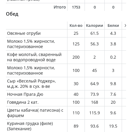
Итого
1753
0
0
0
Обед
Кол-во
Калории
Белки
Жи
Овсяные отруби
25
61.5
4.3
1.
Молоко 1,5% жирности,
125
56.3
3.8
1.
пастеризованное
Кофе молотый, сваренный
200
2
0.2
0
на водопроводной воде
Молоко 1,5% жирности,
100
45
3
1.
пастеризованное
Сыр «Веселый Роджер»,
30
64.9
9.8
2.
м.д.ж. 20% в сух. в-ве
Ночная Прага Дю
40
73.9
7.6
2.
Говядина 2 кат.
100
168
20
9.
Цветы кабачка( патисона) с
110
115.9
9.6
7.
фаршем
Куриная грудка (филе)
89
93.6
19.5
1.
(Запекание)