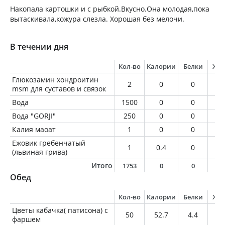
Накопала картошки и с рыбкой.Вкусно.Она молодая,пока
вытаскивала,кожура слезла. Хорошая без мелочи.
В течении дня
Кол-во
Калории
Белки
Жи
Глюкозамин хондроитин
2
0
0
0
msm для суставов и связок
Вода
1500
0
0
0
Вода "GORJI"
250
0
0
0
Калия маоат
1
0
0
0
Ежовик гребенчатый
1
0.4
0
0
(львиная грива)
Итого
1753
0
0
0
Обед
Кол-во
Калории
Белки
Жи
Цветы кабачка( патисона) с
50
52.7
4.4
3.
фаршем