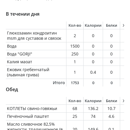
В течении дня
Кол-во
Калории
Белки
Жи
Глюкозамин хондроитин
2
0
0
0
msm для суставов и связок
Вода
1500
0
0
0
Вода "GORJI"
250
0
0
0
Калия маоат
1
0
0
0
Ежовик гребенчатый
1
0.4
0
0
(львиная грива)
Итого
1753
0
0
0
Обед
Кол-во
Калории
Белки
Жи
КОТЛЕТЫ свино-говяжьи
68
136.2
10.7
9.
Печёночный паштет
25
74
4.6
5.
Масло сливочное 82,5%
жирности, традиционное (в
20
149.6
0.1
16