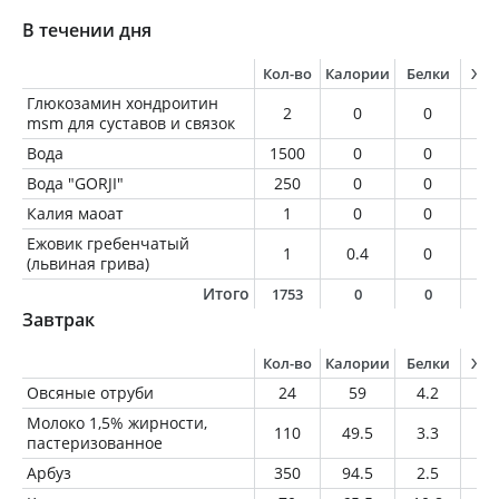
В течении дня
Кол-во
Калории
Белки
Жи
Глюкозамин хондроитин
2
0
0
0
msm для суставов и связок
Вода
1500
0
0
0
Вода "GORJI"
250
0
0
0
Калия маоат
1
0
0
0
Ежовик гребенчатый
1
0.4
0
0
(львиная грива)
Итого
1753
0
0
0
Завтрак
Кол-во
Калории
Белки
Жи
Овсяные отруби
24
59
4.2
1.
Молоко 1,5% жирности,
110
49.5
3.3
1.
пастеризованное
Арбуз
350
94.5
2.5
0.