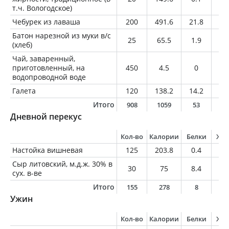
т.ч. Вологодское)
Чебурек из лаваша
200
491.6
21.8
31
Батон нарезной из муки в/с
25
65.5
1.9
0.
(хлеб)
Чай, заваренный,
приготовленный, на
450
4.5
0
0
водопроводной воде
Галета
120
138.2
14.2
4.
Итого
908
1059
53
6
Дневной перекус
Кол-во
Калории
Белки
Жи
Настойка вишневая
125
203.8
0.4
0.
Сыр литовский, м.д.ж. 30% в
30
75
8.4
4.
сух. в-ве
Итого
155
278
8
4
Ужин
Кол-во
Калории
Белки
Жи