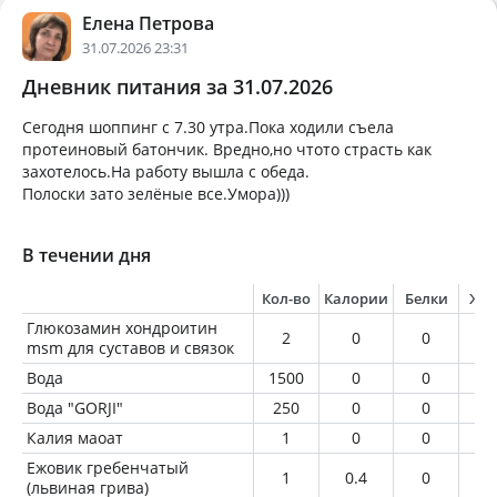
Елена Петрова
31.07.2026 23:31
Дневник питания за 31.07.2026
Сегодня шоппинг с 7.30 утра.Пока ходили съела
протеиновый батончик. Вредно,но чтото страсть как
захотелось.На работу вышла с обеда.
Полоски зато зелёные все.Умора)))
В течении дня
Кол-во
Калории
Белки
Жи
Глюкозамин хондроитин
2
0
0
0
msm для суставов и связок
Вода
1500
0
0
0
Вода "GORJI"
250
0
0
0
Калия маоат
1
0
0
0
Ежовик гребенчатый
1
0.4
0
0
(львиная грива)