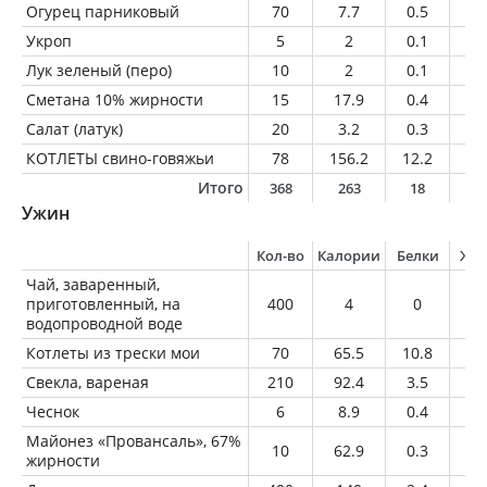
Огурец парниковый
70
7.7
0.5
0.
Укроп
5
2
0.1
0
Лук зеленый (перо)
10
2
0.1
0
Сметана 10% жирности
15
17.9
0.4
1.
Салат (латук)
20
3.2
0.3
0
КОТЛЕТЫ свино-говяжьи
78
156.2
12.2
11
Итого
368
263
18
1
Ужин
Кол-во
Калории
Белки
Жи
Чай, заваренный,
приготовленный, на
400
4
0
0
водопроводной воде
Котлеты из трески мои
70
65.5
10.8
1.
Свекла, вареная
210
92.4
3.5
0.
Чеснок
6
8.9
0.4
0
Майонез «Провансаль», 67%
10
62.9
0.3
6.
жирности