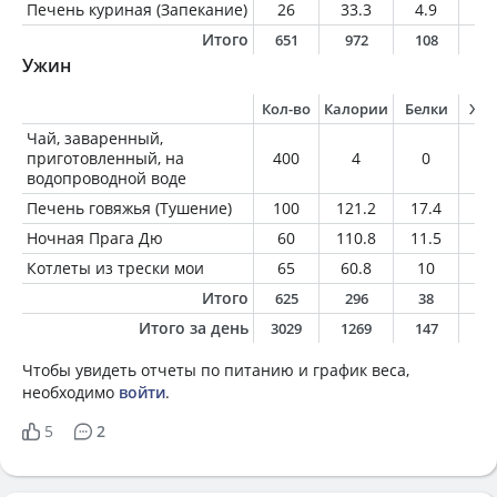
Печень куриная (Запекание)
26
33.3
4.9
1.
Итого
651
972
108
5
Ужин
Кол-во
Калории
Белки
Жи
Чай, заваренный,
приготовленный, на
400
4
0
0
водопроводной воде
Печень говяжья (Тушение)
100
121.2
17.4
3.
Ночная Прага Дю
60
110.8
11.5
3.
Котлеты из трески мои
65
60.8
10
1.
Итого
625
296
38
8
Итого за день
3029
1269
147
5
Чтобы увидеть отчеты по питанию и график веса,
необходимо
войти
.
5
2