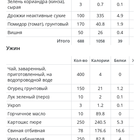
Зелень кориандра (кинза),
3
0.7
0.1
0
сырая
Дрожжи неактивные сухие
100
335
4.9
8.
Помидор (томат), грунтовый
170
40.8
1.9
0.
Вишня
50
26
0.4
0.
Итого
688
1058
39
5
Ужин
Кол-во
Калории
Белки
Жи
Чай, заваренный,
приготовленный, на
400
4
0
0
водопроводной воде
Огурец грунтовый
150
21
1.2
0.
Лук зеленый (перо)
10
2
0.1
0
Укроп
3
1.2
0.1
0
Горчичное масло
10
89.8
0
1
Картошкс пюре
250
240.5
5.3
1
Свиная отбивная
78
176.6
16.6
12
Икра кабачковая
250
82.8
4
0.