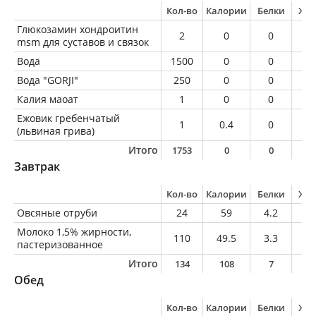
Кол-во
Калории
Белки
Жи
Глюкозамин хондроитин
2
0
0
0
msm для суставов и связок
Вода
1500
0
0
0
Вода "GORJI"
250
0
0
0
Калия маоат
1
0
0
0
Ежовик гребенчатый
1
0.4
0
0
(львиная грива)
Итого
1753
0
0
0
Завтрак
Кол-во
Калории
Белки
Жи
Овсяные отруби
24
59
4.2
1.
Молоко 1,5% жирности,
110
49.5
3.3
1.
пастеризованное
Итого
134
108
7
3
Обед
Кол-во
Калории
Белки
Жи