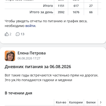
Итого
1151
617
27
3
Итого за день
3592
1676
66
8
Чтобы увидеть отчеты по питанию и график веса,
необходимо
войти
.
2
13
Елена Петрова
06.08.2026 17:27
Дневник питания за 06.08.2026
Вот такие гады встречаются частенько прям на дорогах.
Это уж.Но попадаются гадюки и медянки
В течении дня
Кол-во
Калории
Белки
Жи