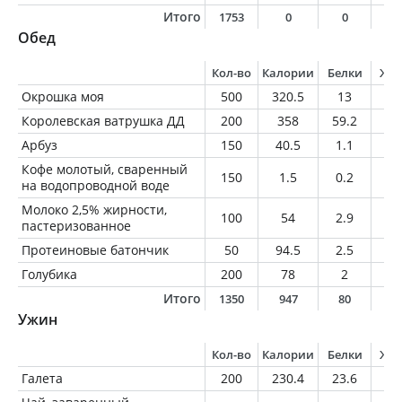
Итого
1753
0
0
0
Обед
Кол-во
Калории
Белки
Жи
Окрошка моя
500
320.5
13
2
Королевская ватрушка ДД
200
358
59.2
10
Арбуз
150
40.5
1.1
0.
Кофе молотый, сваренный
150
1.5
0.2
0
на водопроводной воде
Молоко 2,5% жирности,
100
54
2.9
2.
пастеризованное
Протеиновые батончик
50
94.5
2.5
3.
Голубика
200
78
2
1
Итого
1350
947
80
4
Ужин
Кол-во
Калории
Белки
Жи
Галета
200
230.4
23.6
7