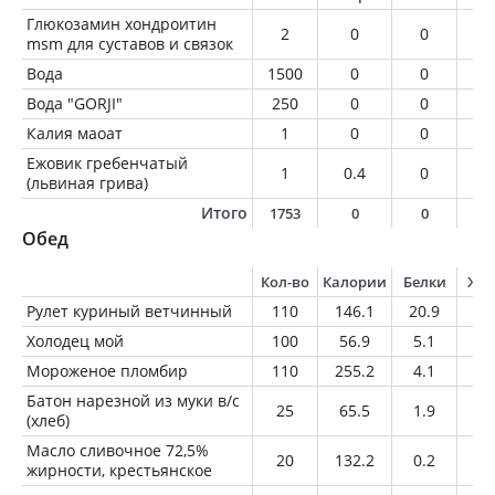
Глюкозамин хондроитин
2
0
0
0
msm для суставов и связок
Вода
1500
0
0
0
Вода "GORJI"
250
0
0
0
Калия маоат
1
0
0
0
Ежовик гребенчатый
1
0.4
0
0
(львиная грива)
Итого
1753
0
0
0
Обед
Кол-во
Калории
Белки
Жи
Рулет куриный ветчинный
110
146.1
20.9
5.
Холодец мой
100
56.9
5.1
3.
Мороженое пломбир
110
255.2
4.1
16
Батон нарезной из муки в/с
25
65.5
1.9
0.
(хлеб)
Масло сливочное 72,5%
20
132.2
0.2
14
жирности, крестьянское