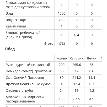
Глюкозамин хондроитин
2
0
0
0
msm для суставов и связок
Вода
1500
0
0
0
Вода "GORJI"
250
0
0
0
Калия маоат
1
0
0
0
Ежовик гребенчатый
1
0.4
0
0
(львиная грива)
Итого
1753
0
0
0
Обед
Кол-во
Калории
Белки
Жи
Рулет куриный ветчинный
200
265.6
38
1
Помидор (томат), грунтовый
50
12
0.6
0.
Сыр Овечий Пикорино
60
214.2
14.4
17
Дрожжи неактивные сухие
4
13.4
0.2
0.
Овсяные отруби
24
59
4.2
1.
Молоко 1,5% жирности,
150
67.5
4.5
2.
пастеризованное