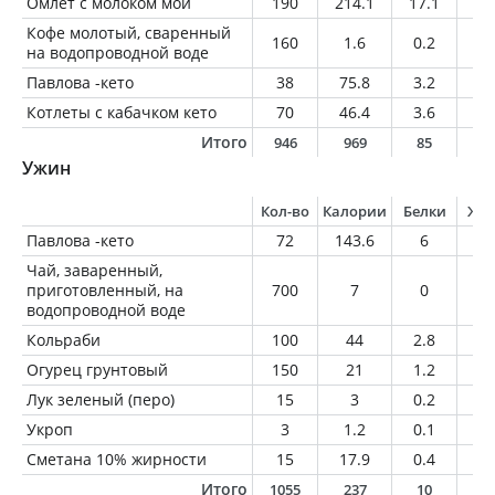
Омлет с молоком мой
190
214.1
17.1
13
Кофе молотый, сваренный
160
1.6
0.2
0
на водопроводной воде
Павлова -кето
38
75.8
3.2
5.
Котлеты с кабачком кето
70
46.4
3.6
2
Итого
946
969
85
5
Ужин
Кол-во
Калории
Белки
Жи
Павлова -кето
72
143.6
6
10
Чай, заваренный,
приготовленный, на
700
7
0
0
водопроводной воде
Кольраби
100
44
2.8
0.
Огурец грунтовый
150
21
1.2
0.
Лук зеленый (перо)
15
3
0.2
0
Укроп
3
1.2
0.1
0
Сметана 10% жирности
15
17.9
0.4
1.
Итого
1055
237
10
1