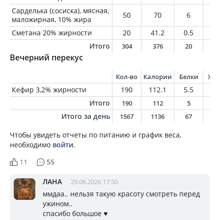
Сарделька (сосиска), мясная,
50
70
6
4.
маложирная, 10% жира
Сметана 20% жирности
20
41.2
0.5
4
Итого
304
376
20
2
Вечерний перекус
Кол-во
Калории
Белки
Жи
Кефир 3,2% жирности
190
112.1
5.5
6.
Итого
190
112
5
6
Итого за день
1567
1136
67
5
Чтобы увидеть отчеты по питанию и график веса,
необходимо
войти
.
11
55
ЛАНА
29.06.2026 17:50
ммдаа.. нельзя такую красоту смотреть перед
ужином..
спасибо большое ♥️