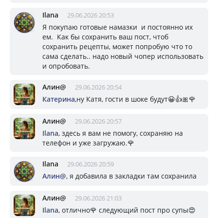
Ilana
29.06.2026 20:53
Я покупаю готовые намазки и постоянно их
ем. Как бы сохранить ваш пост, чтоб
сохранить рецепты, может попробую что то
сама сделать.. надо новый чопер использовать
и опробовать.
Алин@
29.06.2026 20:54
Катерина
,ну Катя, гости в шоке будут😀👍🎀🌹
Алин@
29.06.2026 20:57
Ilana
, здесь я вам не помогу, сохраняю на
телефон и уже загружаю.🌹
Ilana
29.06.2026 20:59
Алин@
, я добавила в закладки там сохранила
Алин@
29.06.2026 21:03
Ilana
, отлично🌹 следующий пост про супы😍