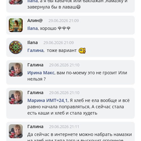
Ilana
, а я бы кабачок или баклажан ,намазку и
завернула бы в лаваш😃
Алин@
29.06.2026 21:09
Ilana
, хорошо 🌹🌹🌹
Ilana
29.06.2026 21:09
Галина
, тоже вариант
Галина
29.06.2026 21:10
Ирина Макс
, вам по-моему это не грозит Или
нельзя ?
Галина
29.06.2026 21:10
Марина ИМТ=24,1
, Я хлеб не ела вообще и всё
равно начала поправляться, А сейчас стала
есть каши и хлеб и стала худеть
Галина
29.06.2026 21:11
Да сейчас в интернете можно набрать намазки
на хлеб или типа того и выскочит огромное