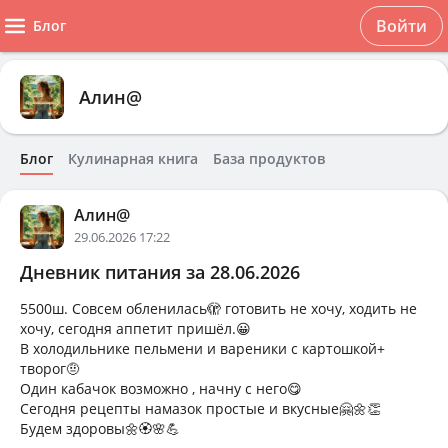
Войти
Блог
Алин@
Блог
Кулинарная книга
База продуктов
Алин@
29.06.2026 17:22
Дневник питания за 28.06.2026
5500ш. Совсем обленилась🫣 готовить не хочу, ходить не
хочу, сегодня аппетит пришёл.😀
В холодильнике пельмени и вареники с картошкой+
творог🤨
Один кабачок возможно , начну с него😋
Сегодня рецепты намазок простые и вкусные🤗🌼👏
Будем здоровы🌼🏵🌸💪