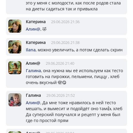
это у меня с молодости, как после родов стала
на диеты садиться так и привыкла
Катерина
29.06.2026 21:36
Алин@
, 🤣
Катерина
29.06.2026 21:38
Ilana
, можно увеличить, а потом сделать скрин
Алин@
29.06.2026 21:40
Галина
, она нужна мы её используем как тесто
готовить на пирожки, пельмени, пиццу , хлеб
очень вкусный 🫣😋
Галина
29.06.2026 21:52
Алин@
, Да мне тоже нравилось в ней тесто
мешать, и вымесит и подойдёт оно там👍, хлеб
Да суперский получался и рецепт у меня был
где-то простой прям