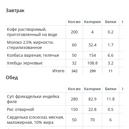
Завтрак
Кол-во
Калории
Белки
Жи
Кофе растворимый,
200
4
0.2
0
приготовленный на воде
Молоко 2,5% жирности,
60
32.4
1.7
1.
стерилизованное
Колбаса вареная, телячья
50
154
6.6
14
Хлебцы зерновые
32
108.8
3.2
4.
Итого
342
299
11
1
Обед
Кол-во
Калории
Белки
Жи
Суп фрикадельки индейка
280
82.9
11.8
2.
филе
Рис отварной
150
22.8
0.5
0
Сарделька (сосиска), мясная,
50
70
6
4.
маложирная, 10% жира