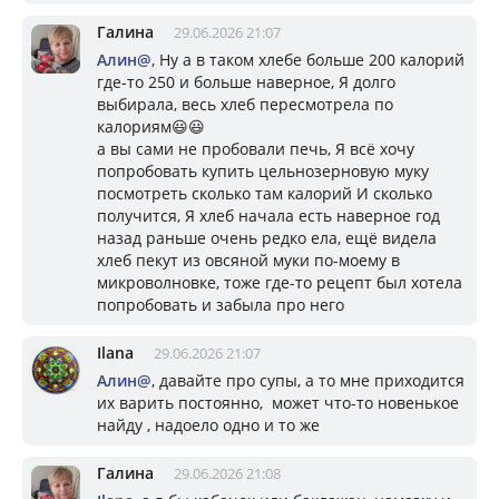
Галина
29.06.2026 21:07
Алин@
, Ну а в таком хлебе больше 200 калорий
где-то 250 и больше наверное, Я долго
выбирала, весь хлеб пересмотрела по
калориям😃😃
а вы сами не пробовали печь, Я всё хочу
попробовать купить цельнозерновую муку
посмотреть сколько там калорий И сколько
получится, Я хлеб начала есть наверное год
назад раньше очень редко ела, ещё видела
хлеб пекут из овсяной муки по-моему в
микроволновке, тоже где-то рецепт был хотела
попробовать и забыла про него
Ilana
29.06.2026 21:07
Алин@
, давайте про супы, а то мне приходится
их варить постоянно, может что-то новенькое
найду , надоело одно и то же
Галина
29.06.2026 21:08