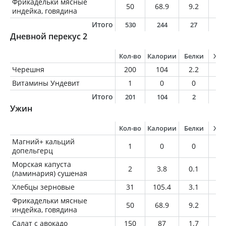
Фрикадельки мясные
50
68.9
9.2
2.
индейка, говядина
Итого
530
244
27
9
Дневной перекус 2
Кол-во
Калории
Белки
Жи
Черешня
200
104
2.2
0.
Витамины Ундевит
1
0
0
0
Итого
201
104
2
0
Ужин
Кол-во
Калории
Белки
Жи
Магний+ кальций
1
0
0
0
допельгерц
Морская капуста
2
3.8
0.1
0
(ламинария) сушеная
Хлебцы зерновые
31
105.4
3.1
4
Фрикадельки мясные
50
68.9
9.2
2.
индейка, говядина
Салат с авокадо
150
87
1.7
6.