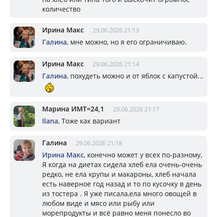
количество
Ирина Макс
29.06.2026 21:13
Галина
, мне можно, но я его ограничиваю.
Ирина Макс
29.06.2026 21:14
Галина
, похудеть можно и от яблок с капустой...
Марина ИМТ=24,1
29.06.2026 21:17
Ilana
, Тоже как вариант
Галина
29.06.2026 21:18
Ирина Макс
, конечно может у всех по-разному,
Я когда на диетах сидела хлеб ела очень-очень
редко, не ела крупы и макароны, хлеб начала
есть наверное год назад и то по кусочку в день
из тостера . Я уже писала,ела много овощей в
любом виде и мясо или рыбу или
морепродукты и всё равно меня понесло во