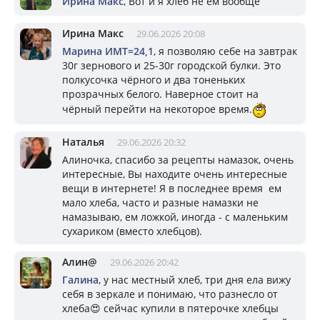
Ирина Макс
, Вот и я хлеб не ем вообще
Ирина Макс
29.06.2026 20:08
Марина ИМТ=24,1
, я позволяю себе на завтрак
30г зернового и 25-30г городской булки. Это
полкусочка чёрного и два тоненьких
прозрачных белого. Наверное стоит на
чёрный перейти на некоторое время.
Наталья
29.06.2026 20:32
Алиночка, спасибо за рецепты намазок, очень
интересные, Вы находите очень интересные
вещи в интернете! Я в последнее время ем
мало хлеба, часто и разные намазки не
намазываю, ем ложкой, иногда - с маленьким
сухариком (вместо хлебцов).
Алин@
29.06.2026 20:42
Галина
, у нас местный хлеб, три дня ела вижу
себя в зеркале и понимаю, что разнесло от
хлеба😍 сейчас купили в пятерочке хлебцы