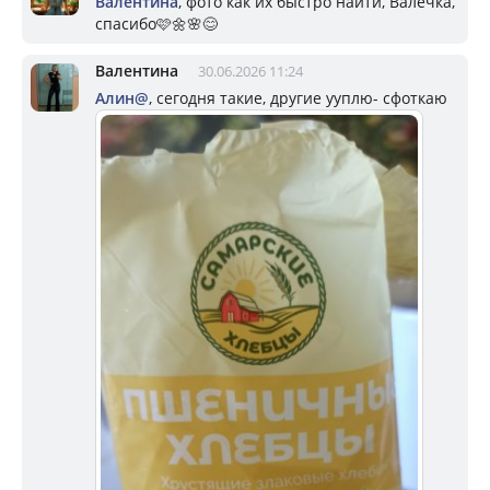
Валентина
, фото как их быстро найти, Валечка,
спасибо🩷🌼🌸😊
Валентина
30.06.2026 11:24
Алин@
, сегодня такие, другие ууплю- сфоткаю