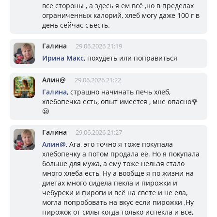
все стороны , а здесь я ем всё ,но в пределах
ограниченных калорий, хлеб могу даже 100 г в
день сейчас съесть.
Галина
29.06.2026 21:19
Ирина Макс
, похудеть или поправиться
Алин@
29.06.2026 21:22
Галина
, страшно начинать печь хлеб,
хлебопечка есть, опыт имеется , мне опасно🌹
😀
Галина
29.06.2026 21:27
Алин@
, Ага, это точно я тоже покупала
хлебопечку а потом продала её. Но я покупала
больше для мужа, а ему тоже нельзя стало
много хлеба есть, Ну а вообще я по жизни на
диетах много сидела пекла и пирожки и
чебуреки и пироги и всё на свете и не ела,
могла попробовать на вкус если пирожки ,Ну
пирожок от силы когда только испекла и всё,