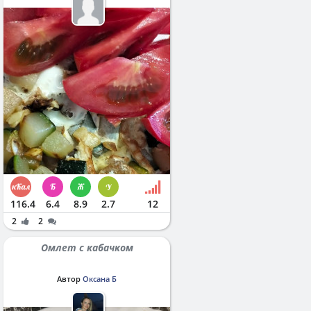
116.4
6.4
8.9
2.7
12
2
2
Омлет с кабачком
Автор
Оксана Б