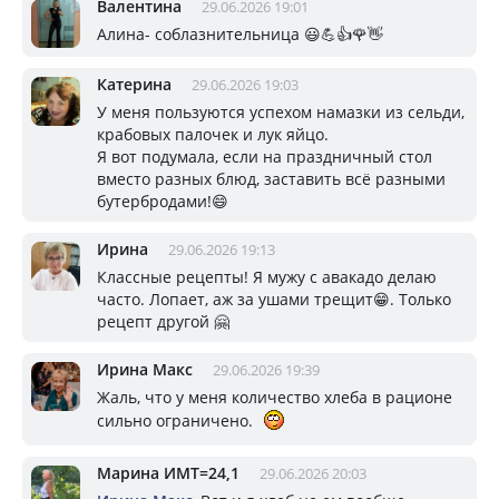
Валентина
29.06.2026 19:01
Алина- соблазнительница 😃💪👍🌹👋
Катерина
29.06.2026 19:03
У меня пользуются успехом намазки из сельди,
крабовых палочек и лук яйцо.
Я вот подумала, если на праздничный стол
вместо разных блюд, заставить всё разными
бутербродами!😄
Ирина
29.06.2026 19:13
Классные рецепты! Я мужу с авакадо делаю
часто. Лопает, аж за ушами трещит😁. Только
рецепт другой 🤗
Ирина Макс
29.06.2026 19:39
Жаль, что у меня количество хлеба в рационе
сильно ограничено.
Марина ИМТ=24,1
29.06.2026 20:03