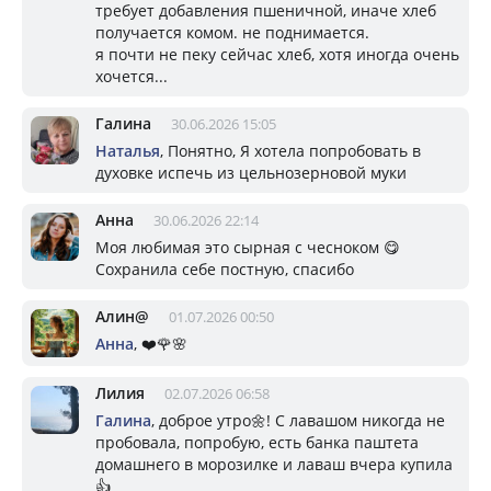
требует добавления пшеничной, иначе хлеб
получается комом. не поднимается.
я почти не пеку сейчас хлеб, хотя иногда очень
хочется...
Галина
30.06.2026 15:05
Наталья
, Понятно, Я хотела попробовать в
духовке испечь из цельнозерновой муки
Анна
30.06.2026 22:14
Моя любимая это сырная с чесноком 😋
Сохранила себе постную, спасибо
Алин@
01.07.2026 00:50
Анна
, ❤️🌹🌸
Лилия
02.07.2026 06:58
Галина
, доброе утро🌼! С лавашом никогда не
пробовала, попробую, есть банка паштета
домашнего в морозилке и лаваш вчера купила
👍