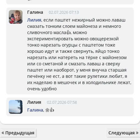
Галина
02.07.2026 07:13
Лилия
, если паштет нежирный можно лаваш
смазать тонким слоем майонеза и немного
сливочного масла👍, можно
экспериментировать можно овощерезкой
тонко нарезать огурцы с паштетом тоже
хорошо идут и также свернуть, яйцо тонко
нарезать или натереть на тёрке с майонезом
или со сметаной и смазать лаваш а сверху
паштет или наоборот, у меня внучка старшая
печёнку не ест, а вот такие рулетики любит, я
их наделаю в мешочек и в холодильнике лежат,
очень удобно
Лилия
02.07.2026 07:58
Галина
, 🌼👍
Предыдущая
Следующая