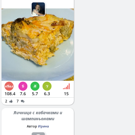
108.4
7.6
5.7
6.3
15
2
7
Яичница с кабачками и
шампиньонами
Автор
Ирина