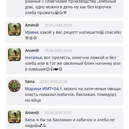
ржаные с семечками производства ,,хлебный
дом,, одну можно в день ну как без корочки
хлеба прожить😀🥳🌹
Алин@
29.06.2026 20:43
Ирина
, какой у вас рецепт напишите🤗 спасибо
🌸🌼🌻
Алин@
29.06.2026 20:45
Наталья
, вот прелесть, конечно ложкой и без
хлеба или в тот же овсянный блин начинку или
в лавашик😉👍❤️😊
Ilana
29.06.2026 20:50
Марина ИМТ=24,1
, можно на запеченые овощи
класть намазки (кабачок, баклажан, помидор),
на яйца
Алин@
29.06.2026 20:51
Ilana
, я бы на баклажан и кабачок и хлеба не
надо👍💕🥳