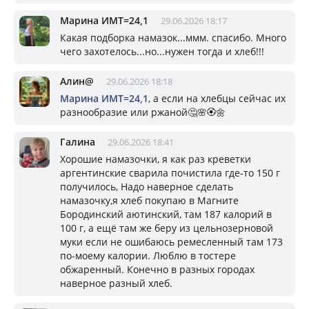
Марина ИМТ=24,1
29.06.2026 18:17
Какая подборка намазок...ммм. спасибо. Много
чего захотелось...но...нужен тогда и хлеб!!!
Алин@
29.06.2026 18:18
Марина ИМТ=24,1
, а если на хлебцы сейчас их
разнообразие или ржаной🤔🌸🏵🌼
Галина
29.06.2026 18:41
Хорошие намазочки, я как раз креветки
аргентинские сварила почистила где-то 150 г
получилось, Надо наверное сделать
намазочку,я хлеб покупаю в Магните
Бородинский аютинский, там 187 калорий в
100 г, а ещё там же беру из цельнозерновой
муки если не ошибаюсь ремесленный там 173
по-моему калории. Люблю в тостере
обжаренный. Конечно в разных городах
наверное разный хлеб.