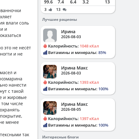
99.6
7.4
6.4
3.2
13
3
13
и ванночки
хляет
Лучшие рационы
ия влаги соль
и и
Ирина
показаться
2026-08-03
Калорийность:
1048 кКал
о это не несёт
Витамины и минералы:
85%
ногти и не
Ирина Макс
 масел и
2026-08-03
 розмарина
Калорийность:
1393 кКал
льно нанести
Витамины и минералы:
100%
нут с такой
ые и жировые
 том числе
Ирина Макс
2026-08-05
сохранять
 покрытие,
Калорийность:
1397 кКал
 не менее
Витамины и минералы:
100%
атексными так
Интересные блоги