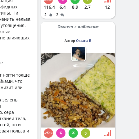
трация
льфидных
116.4
6.4
8.9
2.7
12
стины. Ни
2
2
менить нельзя,
о утолщения.
Омлет с кабачком
ожные
, не влияющих
Автор
Оксана Б
ое
т ногти толще
йками, что
снизит или
я зелень
ы
о, сера
тканей тела,
гтей, но и
евая польза и