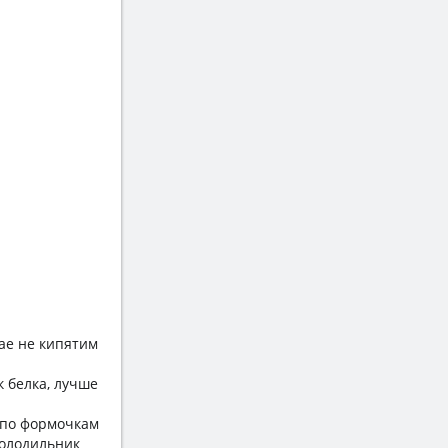
ае не кипятим
 белка, лучше
 по формочкам
холодильник