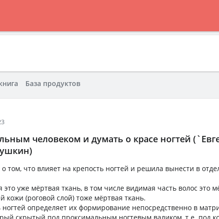
книга
База продуктов
23
льным человеком и думать о красе ногтей (`Евг
Пушкин)
 о том, что влияет на крепость ногтей и решила вынести в отде
 это уже мёртвая ткань, в том числе видимая часть волос это м
й кожи (роговой слой) тоже мёртвая ткань.
ь ногтей определяет их формирование непосредственно в матри
орый скрытый под проксимальным ногтевым валиком, т.е. под к