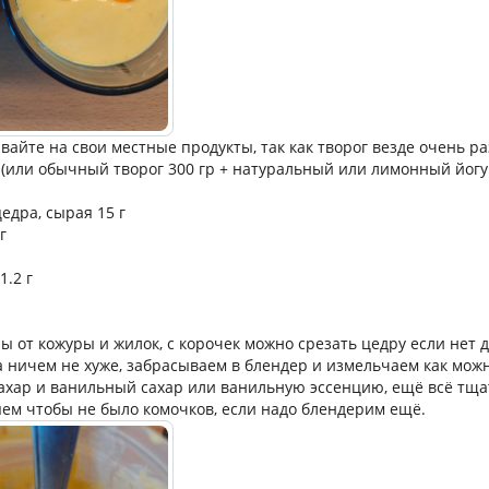
айте на свои местные продукты, так как творог везде очень р
г (или обычный творог 300 гр + натуральный или лимонный йогур
едра, сырая 15 г
г
.2 г
от кожуры и жилок, с корочек можно срезать цедру если нет 
а ничем не хуже, забрасываем в блендер и измельчаем как мож
сахар и ванильный сахар или ванильную эссенцию, ещё всё тщ
ем чтобы не было комочков, если надо блендерим ещё.