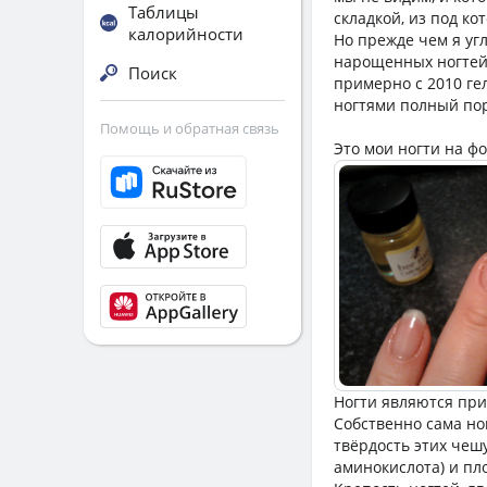
Таблицы
складкой, из под ко
калорийности
Но прежде чем я уг
нарощенных ногтей: 
Поиск
примерно с 2010 гел
ногтями полный пор
Помощь и обратная связь
Это мои ногти на ф
Ногти являются при
Собственно сама ног
твёрдость этих чеш
аминокислота) и пл