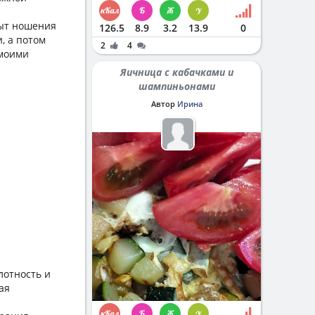
пыт ношения
126.5
8.9
3.2
13.9
0
, а потом
2
4
 моими
Яичница с кабачками и
шампиньонами
Автор
Ирина
лотность и
ая