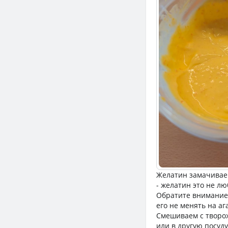
Желатин замачиваем
- желатин это не л
Обратите внимание,
его не менять на аг
Смешиваем с творо
или в другую посуд