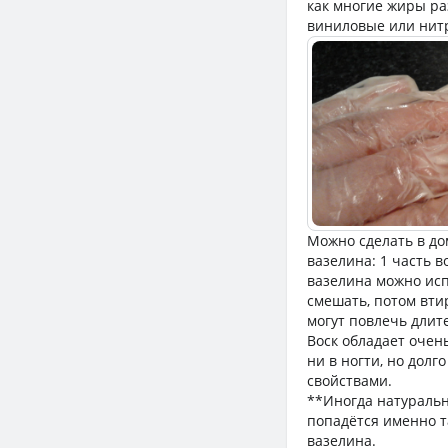
как многие жиры ра
виниловые или нит
Можно сделать в д
вазелина: 1 часть в
вазелина можно исп
смешать, потом вти
могут повлечь длит
Воск обладает очен
ни в ногти, но дол
свойствами.
**Иногда натуральн
попадётся именно т
вазелина.