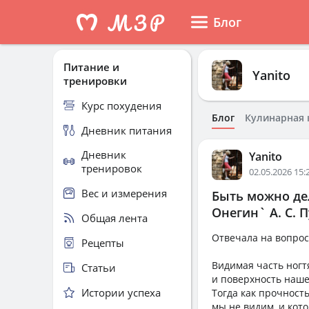
Блог
Питание и
Yanito
тренировки
Курс похудения
Блог
Кулинарная 
Дневник питания
Дневник
Yanito
тренировок
02.05.2026 15:
Вес и измерения
Быть можно де
Онегин` А. С. 
Общая лента
Отвечала на вопрос
Рецепты
Видимая часть ногтя
Статьи
и поверхность наше
Истории успеха
Тогда как прочност
мы не видим, и кот