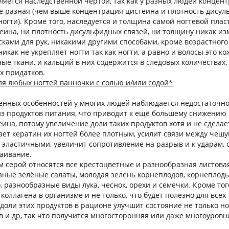
вляется наследственной чертой, так как у разных людей концен
е разная (чем выше концентрация цистеина и плотность дису
ногти). Кроме того, наследуется и толщина самой ногтевой пла
ина, ни плотность дисульфидных связей, ни толщину никак из
сками для рук, никакими другими способами, кроме возрастног
никак не укрепляет ногти так как ногти, а равно и волосы это к
тные ткани, и кальций в них содержится в следовых количествах
х придатков.
я любых ногтей ванночки с солью и/или содой*
енных особенностей у многих людей наблюдается недостаточн
з продуктов питания, что приводит к ещё большему снижению
ина, потому увеличение доли таких продуктов хотя и не сделае
лает кератин их ногтей более плотным, усилит связи между чешу
е эластичными, увеличит сопротивление на разрыв и к ударам, 
аивание.
м серой относятся все крестоцветные и разнообразная листова
азные зелёные салаты, молодая зелень корнеплодов, корнеплод
, разнообразные виды лука, чеснок, орехи и семечки. Кроме тог
 коллагена в организме и не только, что будет полезно для всех 
доли этих продуктов в рационе улучшит состояние не только но
ов и др, так что получится многосторонняя или даже многоуровн