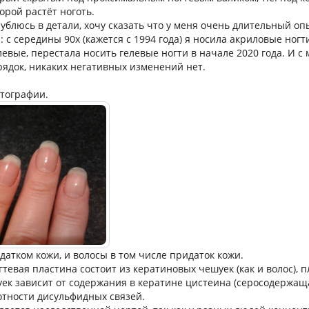
торой растёт ноготь.
лублюсь в детали, хочу сказать что у меня очень длительный о
с середины 90х (кажется с 1994 года) я носила акриловые ногти
евые, перестала носить гелевые ногти в начале 2020 года. И с
ядок, никаких негативных изменений нет.
отографии.
датком кожи, и волосы в том числе придаток кожи.
тевая пластина состоит из кератиновых чешуек (как и волос), п
уек зависит от содержания в кератине цистеина (серосодержащ
отности дисульфидных связей.