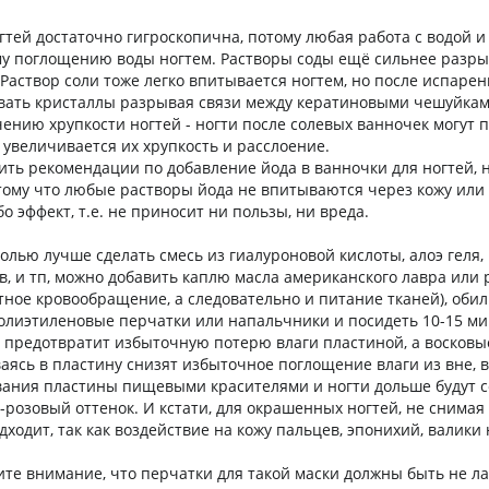
огтей достаточно гигроскопична, потому любая работа с водой 
му поглощению воды ногтем. Растворы соды ещё сильнее разры
Раствор соли тоже легко впитывается ногтем, но после испарен
вать кристаллы разрывая связи между кератиновыми чешуйкам
чению хрупкости ногтей - ногти после солевых ванночек могут 
 увеличивается их хрупкость и расслоение.
ить рекомендации по добавление йода в ванночки для ногтей, н
тому что любые растворы йода не впитываются через кожу или 
бо эффект, т.е. не приносит ни пользы, ни вреда.
олью лучше сделать смесь из гиалуроновой кислоты, алоэ геля,
в, и тп, можно добавить каплю масла американского лавра или
тное кровообращение, а следовательно и питание тканей), оби
полиэтиленовые перчатки или напальчники и посидеть 10-15 ми
а предотвратит избыточную потерю влаги пластиной, а восков
ясь в пластину снизят избыточное поглощение влаги из вне, в
вания пластины пищевыми красителями и ногти дольше будут 
розовый оттенок. И кстати, для окрашенных ногтей, не снимая
дходит, так как воздействие на кожу пальцев, эпонихий, валики
те внимание, что перчатки для такой маски должны быть не л