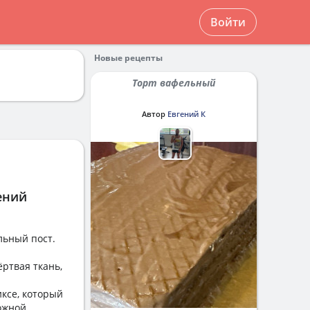
Войти
Новые рецепты
Торт вафельный
Автор
Евгений К
ений
льный пост.
ёртвая ткань,
ксе, который
ожной