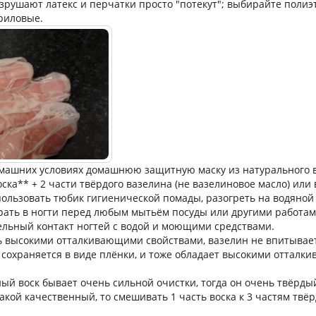
зрушают латекс и перчатки просто "потекут"; выбирайте полиэ
риловые.
омашних условиях домашнюю защитную маску из натурального в
оска** + 2 части твёрдого вазелина (не вазелиновое масло) или
ользовать тюбик гигиенической помады, разогреть на водяной
рать в ногти перед любым мытьём посуды или другими работам
ельный контакт ногтей с водой и моющими средствами.
ь высокими отталкивающими свойствами, вазелин не впитывает
го сохраняется в виде плёнки, и тоже обладает высокими оттал
ый воск бывает очень сильной очистки, тогда он очень твёрдый
акой качественный, то смешивать 1 часть воска к 3 частям твёр