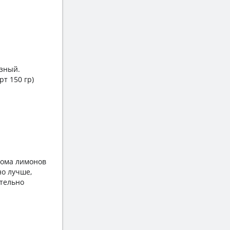
азный.
т 150 гр)
дома лимонов
но лучше,
ательно