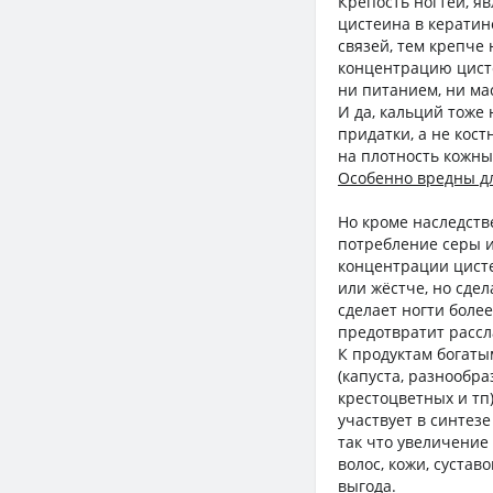
Крепость ногтей, я
цистеина в кератин
связей, тем крепче 
концентрацию цисте
ни питанием, ни ма
И да, кальций тоже 
придатки, а не кос
на плотность кожны
Особенно вредны дл
Но кроме наследств
потребление серы и
концентрации цисте
или жёстче, но сде
сделает ногти боле
предотвратит рассл
К продуктам богаты
(капуста, разнообр
крестоцветных и тп)
участвует в синтезе
так что увеличение 
волос, кожи, сустав
выгода.