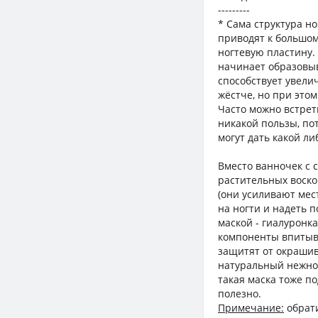
---------
* Сама структура н
приводят к большо
ногтевую пластину. 
начинает образовы
способствует увели
жёстче, но при этом
Часто можно встрет
никакой пользы, по
могут дать какой ли
Вместо ванночек с с
растительных воско
(они усиливают мес
на ногти и надеть 
маской - гиалуронк
компоненты впитыва
защитят от окраши
натуральный нежно-
такая маска тоже по
полезно.
Примечание:
обрати