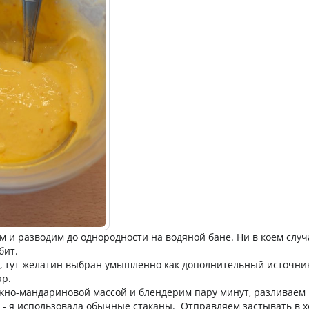
 и разводим до однородности на водяной бане. Ни в коем случ
юбит.
 тут желатин выбран умышленно как дополнительный источник
ар.
жно-мандариновой массой и блендерим пару минут, разливаем
у - я использовала обычные стаканы. Отправляем застывать в 