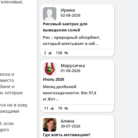
тиленовые,
Ирина
02-08-2026
Рисовый завтрак для
выведения солей
Рис – природный абсорбент,
который впитывает в себ...
2
138
Марусичка
01-08-2026
оска и
Июль 2026
 вместо
 бане и
Месяц долбаной
и, которые
многозадачности. Вес 57,4
кг.Вот...
ся ни в кожу
11
79
кивающими
Алина
, если
30-07-2026
дого
Где взять мотивацию?