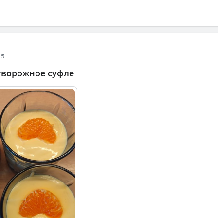
45
творожное суфле