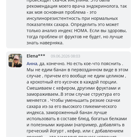
рекомендация моего врача эндокринолога, так
как моя основная проблема - это
инсулинорезистентность при нормальных
показателях сахара. Определить это может
только анализ индекс HOMA. Если вы здоровы,
тогда проблем от фруктов не будет, но лучше
знать наверняка.
Elena***
09.06.2026 08:03
Анна
, да, конечно. Но есть кое-что пояснить .
Мы не едим банан в первозданном виде в этом
случае , причем его вообще не едим целиком ,
а крохотный его кусочек в каждой порции.
Смешиваем с кефиром, другими фруктами и
замораживаем..В этом случае структура его
меняется . Чтобы уменьшить резкие скачки
сахара из-за его высокого гликемического
индекса, замороженный банан лучше
использовать в составе блюд, богатых белками
и полезными жирами (например, добавлять в
греческий йогурт , кефир, или с добавлением
орехов) — это замедлит процесс усвоения