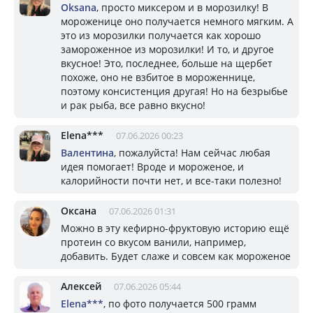
Oksana
, просто миксером и в морозилку! В
мороженице оно получается немного мягким. А
это из морозилки получается как хорошо
замороженное из морозилки! И то, и другое
вкусное! Это, последнее, больше на щербет
похоже, оно не взбитое в мороженнице,
поэтому консистенция другая! Но на безрыбье
и рак рыба, все равно вкусно!
Elena***
07.06.2026 00:23
Валентина
, пожалуйста! Нам сейчас любая
идея помогает! Вроде и мороженое, и
калорийности почти нет, и все-таки полезно!
Оксана
07.06.2026 01:31
Можно в эту кефирно-фруктовую историю ещё
протеин со вкусом ванили, например,
добавить. Будет слаже и совсем как мороженое
Алексей
07.06.2026 05:44
Elena***
, по фото получается 500 грамм