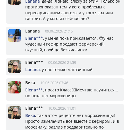
Lanana
, да-да, я знаю, слежу за этим. Только он
противопоказан тем, у кого проблемы с
перевариванием лактозы и у кого язва или
гастрит. А у кого из сейчас нет?
Lanana
09.06.2026 21:15
Elena***
, у меня пока приживается. 😊у нас
чудесный кефир продают фермерский,
вкусный, вообще без кислинки.
Elena***
09.06.2026 21:59
Lanana
, у нас только магазинный
Вика
10.06.2026 07:46
Elena***
, просто Класс👍🏼Мечтаю научиться...
но пока нет мороженицы
Elena***
10.06.2026 11:01
Вика
, так в этом рецепте нет мороженницы!
Просто измельчить все вместе с кефиром , и в
морозилку, разлив предварительно по