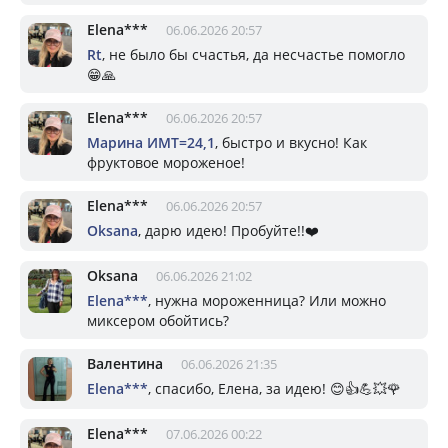
Elena***
06.06.2026 20:57
Rt
, не было бы счастья, да несчастье помогло
😁🙏
Elena***
06.06.2026 20:57
Марина ИМТ=24,1
, быстро и вкусно! Как
фруктовое мороженое!
Elena***
06.06.2026 20:57
Oksana
, дарю идею! Пробуйте!!❤️
Oksana
06.06.2026 21:02
Elena***
, нужна мороженница? Или можно
миксером обойтись?
Валентина
06.06.2026 21:35
Elena***
, спасибо, Елена, за идею! 😊👍💪💥🌹
Elena***
07.06.2026 00:22