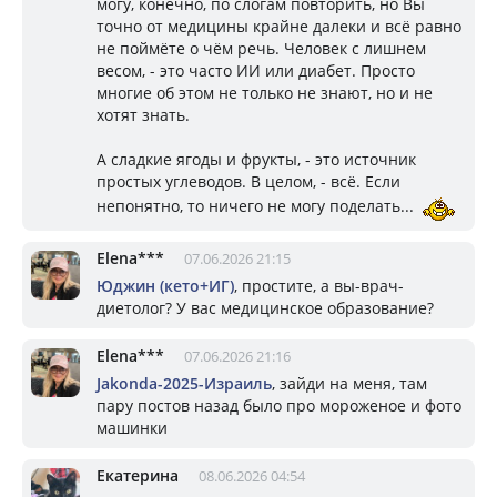
могу, конечно, по слогам повторить, но Вы
точно от медицины крайне далеки и всё равно
не поймёте о чём речь. Человек с лишнем
весом, - это часто ИИ или диабет. Просто
многие об этом не только не знают, но и не
хотят знать.
А сладкие ягоды и фрукты, - это источник
простых углеводов. В целом, - всё. Если
непонятно, то ничего не могу поделать...
Elena***
07.06.2026 21:15
Юджин (кето+ИГ)
, простите, а вы-врач-
диетолог? У вас медицинское образование?
Elena***
07.06.2026 21:16
Jakonda-2025-Израиль
, зайди на меня, там
пару постов назад было про мороженое и фото
машинки
Екатерина
08.06.2026 04:54