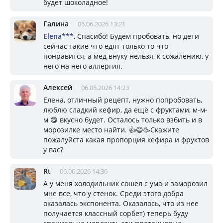
будет шоколадное!
Галина
06.06.2026 13:21
Elena***
, Спасибо! Будем пробовать, но дети
сейчас такие что едят только то что
понравится, а мёд внуку нельзя, к сожалению, у
него на него аллергия.
Алексей
06.06.2026 14:23
Елена, отличный рецепт, нужно попробовать,
люблю сладкий кефир, да ещё с фруктами, м-м-
м 😋 вкусно будет. Осталось только взбить и в
морозилке место найти. 👍😄🥳Скажите
пожалуйста какая пропорция кефира и фруктов
у вас?
Rt
06.06.2026 14:36
А у меня холодильник сошел с ума и заморозил
мне все, что у стенок. Среди этого добра
оказалась экспонента. Оказалось, что из нее
получается классный сорбет) теперь буду