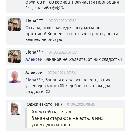
фруктов и 180 кефира, получается пропорция
3:1 , спасибо 👍😄🥳
Elena***
07.06.2026 07:32
Оксана
, отличная идея, но у меня нет
протеина! Вернее, есть, но уже срок годности
вышел, не рискую!
Elena***
07.06.2026 07:33
Алексей
, бананов не жалейте, от них сладость !
Алексей
07.06.2026 07:56
Elena***
, бананы стараюсь не есть, в них
углеводов много 🤣, я добавлю сахзам для
сладости. 😊
Юджин (кето+ИГ)
07.06.2026 08:45
Алексей
написал:
бананы стараюсь не есть, в них
углеводов много