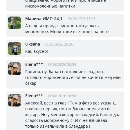
специально морозить эти протеиновые
кисломолочные напитки
Марина ИМТ=24,1
06.06.2026 16:06
А ведь и правда...можно так сделать
мороженое. Меня тоже все тянет на него
Oksana
06.06.2026 20:26
Как вкусно!
Elena***
06.06.2026 20:54
Галина
, ну, банан восполняет сладость
готового мороженого , если не хочется мед или
сахар
Elena***
06.06.2026 20:56
Алексей
, все на глаз ! Там в фото вес указан.,
сначала персик, потом банан, апельсин и
кефир . Но у меня кефир не сладкий, банан дал
сладость мороженому с! И я не взбивала,
только измельчила в блендере !