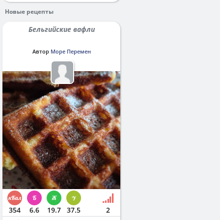
Новые рецепты
Бельгийские вафли
Автор
Море Перемен
354
6.6
19.7
37.5
2