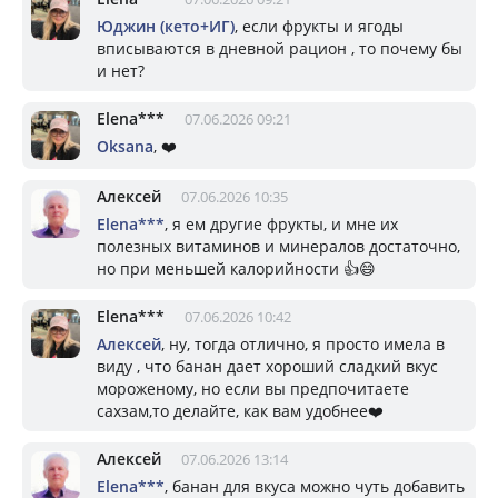
Юджин (кето+ИГ)
, если фрукты и ягоды
вписываются в дневной рацион , то почему бы
и нет?
Elena***
07.06.2026 09:21
Oksana
, ❤️
Алексей
07.06.2026 10:35
Elena***
, я ем другие фрукты, и мне их
полезных витаминов и минералов достаточно,
но при меньшей калорийности 👍😄
Elena***
07.06.2026 10:42
Алексей
, ну, тогда отлично, я просто имела в
виду , что банан дает хороший сладкий вкус
мороженому, но если вы предпочитаете
сахзам,то делайте, как вам удобнее❤️
Алексей
07.06.2026 13:14
Elena***
, банан для вкуса можно чуть добавить