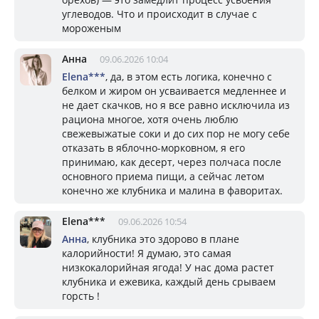
углеводов. Что и происходит в случае с
мороженым
Анна
09.06.2026 10:04
Elena***
, да, в этом есть логика, конечно с
белком и жиром он усваивается медленнее и
не дает скачков, но я все равно исключила из
рациона многое, хотя очень люблю
свежевыжатые соки и до сих пор не могу себе
отказать в яблочно-морковном, я его
принимаю, как десерт, через полчаса после
основного приема пищи, а сейчас летом
конечно же клубника и малина в фаворитах.
Elena***
09.06.2026 10:54
Анна
, клубника это здорово в плане
калорийности! Я думаю, это самая
низкокалорийная ягода! У нас дома растет
клубника и ежевика, каждый день срываем
горсть !