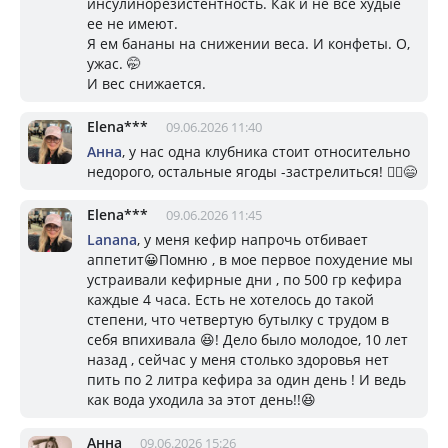
инсулинорезистентность. Как и не все худые
ее не имеют.
Я ем бананы на снижении веса. И конфеты. О,
ужас. 🤭
И вес снижается.
Elena***
09.06.2026 11:40
Анна
, у нас одна клубника стоит относительно
недорого, остальные ягоды -застрелиться! 🤦‍♀️😄
Elena***
09.06.2026 11:45
Lanana
, у меня кефир напрочь отбивает
аппетит😀Помню , в мое первое похудение мы
устраивали кефирные дни , по 500 гр кефира
каждые 4 часа. Есть не хотелось до такой
степени, что четвертую бутылку с трудом в
себя впихивала 😆! Дело было молодое, 10 лет
назад , сейчас у меня столько здоровья нет
пить по 2 литра кефира за один день ! И ведь
как вода уходила за этот день!!😆
Анна
09.06.2026 15:26