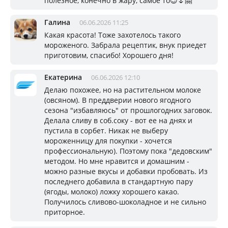
полезное, конечно в жару, самое то😉🌷🤗
Галина
06.06.2026 11:25
Какая красота! Тоже захотелось такого
мороженого. Забрала рецептик, внук приедет
приготовим, спасибо! Хорошего дня!
Eкатерина
06.06.2026 12:10
Делаю похожее, но на растительном молоке
(овсяном). В преддверии нового ягодного
сезона "избавляюсь" от прошлогодних заговок.
Делала сливу в соб.соку - вот ее на днях и
пустила в сорбет. Никак не выберу
мороженницу для покупки - хочется
профессиональную). Поэтому пока "дедовским"
методом. Но мне нравится и домашним -
можно разные вкусы и добавки пробовать. Из
последнего добавила в стандартную пару
(ягоды, молоко) ложку хорошего какао.
Получилось сливово-шоколадное и не сильно
приторное.