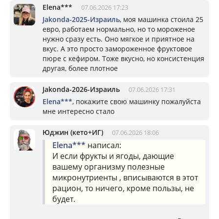
Elena***
07.06.2026 17:23
Jakonda-2025-Израиль
, моя машинка стоила 25
евро, работаем нормально, но то мороженое
нужно сразу есть. Оно мягкое и приятное на
вкус. А это просто замороженное фруктовое
пюре с кефиром. Тоже вкусно, но консистенция
другая, более плотное
Jakonda-2026-Израиль
07.06.2026 17:31
Elena***
, покажите свою машинку пожалуйста
мне интересно стало
Юджин (кето+ИГ)
07.06.2026 18:06
Elena***
написал:
И если фрукты и ягоды, дающие
вашему организму полезные
микронутриенты , вписываются в этот
рацион, то ничего, кроме пользы, не
будет.