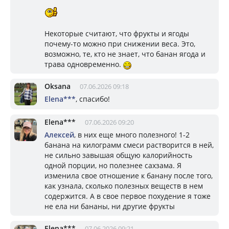
Некоторые считают, что фрукты и ягоды
почему-то можно при снижении веса. Это,
возможно, те, кто не знает, что банан ягода и
трава одновременно.
Oksana
07.06.2026 09:18
Elena***
, спасибо!
Elena***
07.06.2026 09:20
Алексей
, в них еще много полезного! 1-2
банана на килограмм смеси растворится в ней,
не сильно завышая общую калорийность
одной порции, но полезнее сахзама. Я
изменила свое отношение к банану после того,
как узнала, сколько полезных веществ в нем
содержится. А в свое первое похудение я тоже
не ела ни бананы, ни другие фрукты
Elena***
07.06.2026 09:21