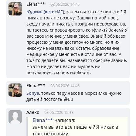
Elena***
08.06.2026 14:45
Юджин (кето+ИГ)
, зачем вы это все пишете ? Я
никак в толк не возьму. Зашли на мой пост,
сходу начали писать с позиции превосходства,
пытаетесь спровоцировать конфликт? Зачем? У
вас свое мнение, у меня свое. Знаний обо всех
процессах у меня достаточно много, но я их
никому не навязываю! Кстати, образование
медицинское у меня есть в отличие от вас. А
то, что делаете вы, называется обесценивание.
Но это не делает вас ни мудрее, ни
популярнее, скорее, наоборот.
Elena***
08.06.2026 14:46
Sonya
, только пару часов в морозилке нужно
дать ей постоять 😄☝🏼
Алекс
08.06.2026 15:18
Elena***
написал:
зачем вы это все пишете ? Я никак в
толк не возьму.