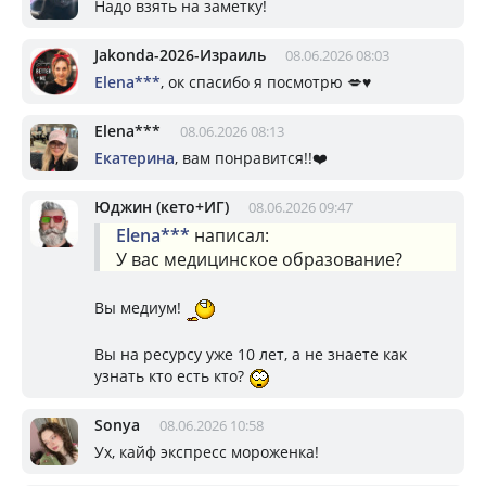
Надо взять на заметку!
Jakonda-2026-Израиль
08.06.2026 08:03
Elena***
, ок спасибо я посмотрю 💋♥️
Elena***
08.06.2026 08:13
Екатерина
, вам понравится!!❤️
Юджин (кето+ИГ)
08.06.2026 09:47
Elena***
написал:
У вас медицинское образование?
Вы медиум!
Вы на ресурсу уже 10 лет, а не знаете как
узнать кто есть кто?
Sonya
08.06.2026 10:58
Ух, кайф экспресс мороженка!