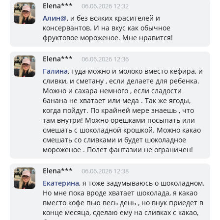
Elena***
06.06.2026 12:32
Алин@
, и без всяких красителей и
консервантов. И на вкус как обычное
фруктовое мороженое. Мне нравится!
Elena***
06.06.2026 12:36
Галина
, туда можно и молоко вместо кефира, и
сливки, и сметану , если делаете для ребенка.
Можно и сахара немного , если сладости
банана не хватает или меда . Так же ягоды,
когда пойдут. По крайней мере знаешь , что
там внутри! Можно орешками посыпать или
смешать с шоколадной крошкой. Можно какао
смешать со сливками и будет шоколадное
мороженое . Полет фантазии не ограничен!
Elena***
06.06.2026 12:38
Eкатерина
, я тоже задумываюсь о шоколадном.
Но мне пока вроде хватает шоколада, я какао
вместо кофе пью весь день , но внук приедет в
конце месяца, сделаю ему на сливках с какао,