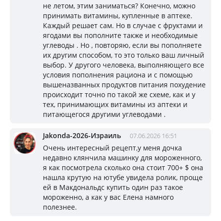
не летом, этим заниматься? Конечно, можно
принимать витамины, купленные в аптеке.
Каждый решает сам. Но в случае с фруктами и
ягодами вы пополните также и необходимые
углеводы . Но , повторяю, если вы пополняете
их другим способом, то это только ваш личный
выбор. У другого человека, выполняющего все
условия пополнения рациона и с помощью
вышеназванных продуктов питания похудение
происходит точно по такой же схеме, как и у
тех, принимающих витамины из аптеки и
питающегося другими углеводами .
Jakonda-2026-Израиль
07.06.2026 16:51
Очень интересный рецепт,у меня дочка
недавно клянчила машинку для мороженного,
я как посмотрела сколько она стоит 700+ $ она
нашла крутую на ютубе увидела ролик, проще
ей в Макдональдс купить один раз такое
мороженно, а как у вас Елена намного
полезнее.