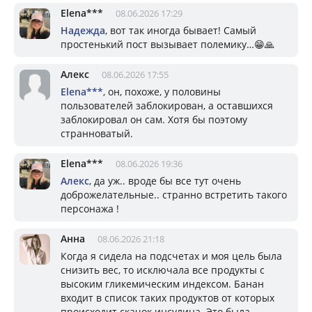
Elena***
08.06.2026 17:29
Надежда
, вот так иногда бывает! Самый
простенький пост вызывает полемику…😁🙏
Алекс
08.06.2026 17:55
Elena***
, он, похоже, у половины
пользователей заблокирован, а оставшихся
заблокировал он сам. Хотя бы поэтому
странноватый.
Elena***
08.06.2026 19:36
Алекс
, да уж.. вроде бы все тут очень
доброжелательные.. странно встретить такого
персонажа !
Анна
08.06.2026 21:18
Когда я сидела на подсчетах и моя цель была
снизить вес, то исключала все продукты с
высоким гликемическим индексом. Банан
входит в список таких продуктов от которых
происходит скачок инсулина. Это была