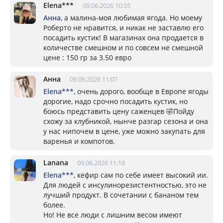
Elena***
09.06.2026 10:55
Анна
, а малина-моя любимая ягода. Но моему
Роберто не нравится, и никак не заставлю его
посадить кустик! В магазинах она продается в
количестве смешном и по совсем не смешной
цене : 150 гр за 3.50 евро
Анна
09.06.2026 11:07
Elena***
, очень дорого, вообще в Европе ягоды
дорогие, надо срочно посадить кустик, но
боюсь представить цену саженцев 🤣Пойду
схожу за клубникой, нынче разгар сезона и она
у нас нипочем в цене, уже можно закупать для
варенья и компотов.
Lanana
09.06.2026 11:18
Elena***
, кефир сам по себе имеет высокий ии.
Для людей с инсулинорезистентностью, это не
лучший продукт. В сочетании с бананом тем
более.
Но! Не все люди с лишним весом имеют