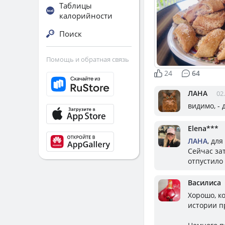
Таблицы
калорийности
Поиск
Помощь и обратная связь
24
64
ЛАНА
02
видимо, - 
Elena***
ЛАНА
, дл
Сейчас за
отпустило 
Василиса
Хорошо, к
истории п