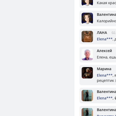
Какая крас
Валентин
Калорийно
ЛАНА
02
Elena***
,
Алексей
Елена, ешь
Марина
Elena***
,
рецептик 
Валентин
Elena***
, 
Валентин