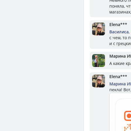
Немного п
поняла, ч
магазинах,
Elena***
Василиса
,
с чем, то 
и с грецки
Марина И
А какие кр
Elena***
Марина И
пекла! Вот