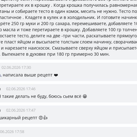
перетираете их в крошку . Когда крошка получилась равномерна
таны и собираете тесто в один комок, месить не нужно. Тесто п
ластичное . Кладете в кулек и в холодильник. И готовите начинк
рёте 250 гр муки и 200 гр сахара, перемешиваете, добавляете 1
о масла и тоже перетираете в крошку. Добавляете 100 гр толче
остаете тесто, делите на две -три части, раскатываете прямоуг
е пласт яйцом и высыпаете толстым слоем начинку, сворачива
 и нарезаете наискосок. Смазываете сверху яйцом и присыпает
. Выпекаете в духовке при 180 гр примерно 30 мин.
02.06.2026 17:30
а
, написала выше рецепт ❤️
а
02.06.2026 17:46
 Я такие делать не буду, боюсь сьем всё 😁
а
02.06.2026 17:47
 шикарный рецепт 😍👍
.06.2026 17:58