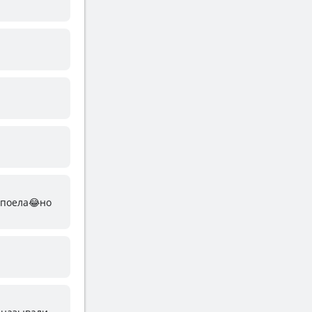
о поела😂но