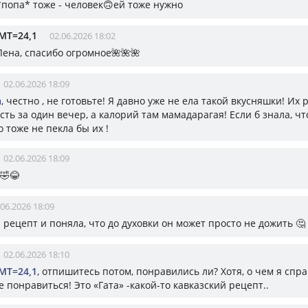
 *попа* тоже - человек🙃ей тоже нужно
МТ=24,1
02.06.2026 18:02
 Лена, спасибо огромное🌺🌺🌺
02.06.2026 18:09
а
, честно , не готовьте! Я давно уже не ела такой вкусняшки! Их
ть за один вечер, а калорий там мамадарагая! Если б знала, чт
о тоже не пекла бы их !
02.06.2026 18:09
🤣😂
.06.2026 18:09
рецепт и поняла, что до духовки он может просто не дожить 🤔
02.06.2026 18:10
МТ=24,1
, отпишитесь потом, понравились ли? Хотя, о чем я спр
е понравиться! Это «Гата» -какой-то кавказский рецепт..