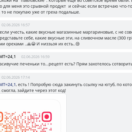
охожи на "павловские". Которые еще во советское время были. 
то для меня это срывной продукт и сейчас если встречаю что-т
 то не покупаю уже от греха подальше.
02.06.2026 16:57
 если учесть, какие вкусные магазинные маргариновые, с не со
представьте себе, какие вкусные эти, на сливочном масле (300 гр🤦‍
ми орехами ..🙏😭 И низзьзя их есть..😢
МТ=24,1
02.06.2026 16:59
асивучие печеньки то...рецепт есть? Прям захотелось сотворит
02.06.2026 17:14
МТ=24,1
, есть ! Попробую сюда закинуть ссылку на ютуб, по кото
, смогла, зайдите через этот код!