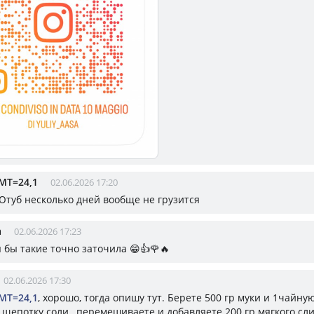
МТ=24,1
02.06.2026 17:20
 Ютуб несколько дней вообще не грузится
а
02.06.2026 17:23
 я бы такие точно заточила 😁👍🌹🔥
02.06.2026 17:30
МТ=24,1
, хорошо, тогда опишу тут. Берете 500 гр муки и 1чайную
 щепотку соли , перемешиваете и добавляете 200 гр мягкого сл