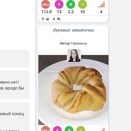
112.8
13
2.2
10
4
5
4
Луковые завиточки
Автор
Гермиона
явно нет!
в, вроде бы
ливый конец