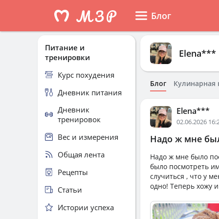
Блог
Питание и
Elena***
тренировки
Курс похудения
Блог
Кулинарная 
Дневник питания
Дневник
Elena***
тренировок
02.06.2026 16:
Вес и измерения
Надо ж мне был
Общая лента
Надо ж мне было по
было посмотреть им
Рецепты
случиться , что у м
одно! Теперь хожу и
Статьи
Истории успеха