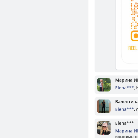
Марина И
Elena***
,
Валентин
Elena***
,
Elena***
Марина И
ванилин и