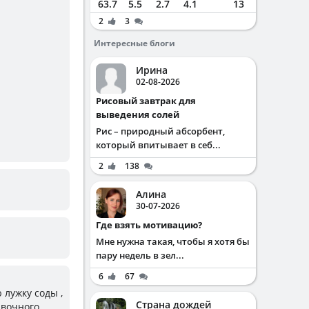
63.7
5.5
2.7
4.1
13
2
3
Интересные блоги
Ирина
02-08-2026
Рисовый завтрак для
выведения солей
Рис – природный абсорбент,
который впитывает в себ...
2
138
Алина
30-07-2026
Где взять мотивацию?
Мне нужна такая, чтобы я хотя бы
пару недель в зел...
6
67
 лужку соды ,
Страна дождей
ивочного