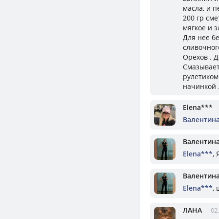
масла, и 
200 гр сме
мягкое и э
Для нее бе
сливочног
Орехов . Д
Смазывает
рулетиком
начинкой 
Elena***
Валентин
Валентин
Elena***
,
Валентин
Elena***
,
ЛАНА
02