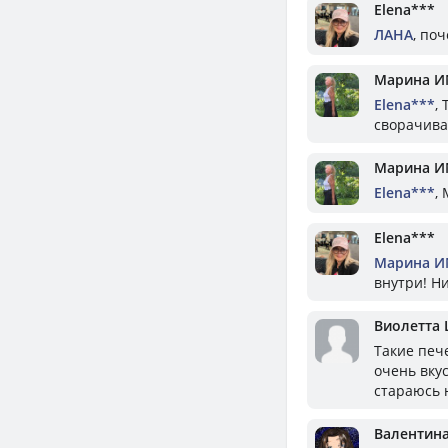
Elena***
ЛАНА
, поч
Марина И
Elena***
,
сворачива
Марина И
Elena***
,
Elena***
Марина И
внутри! Ни
Виолетта
Такие печ
очень вкус
стараюсь н
Валентин