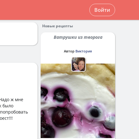
Войти
Новые рецепты
Ватрушки из творога
Автор
Виктория
 Надо ж мне
ж было
м попробовать
ест!!!