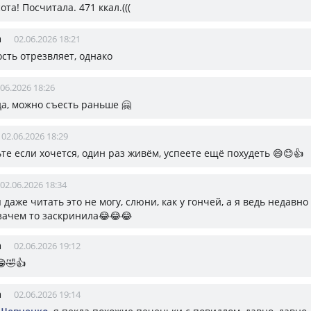
ота! Посчитала. 471 ккал.(((
а
02.06.2026 18:21
сть отрезвляет, однако
.06.2026 18:26
 да, можно съесть раньше 🤗
02.06.2026 18:29
те если хочется, один раз живём, успеете ещё похудеть 😄😊👍
02.06.2026 18:34
 я даже читать это не могу, слюни, как у гончей, а я ведь недавн
зачем то заскринила😂😂😂
а
02.06.2026 19:12
😁🤣👍
а
02.06.2026 19:14