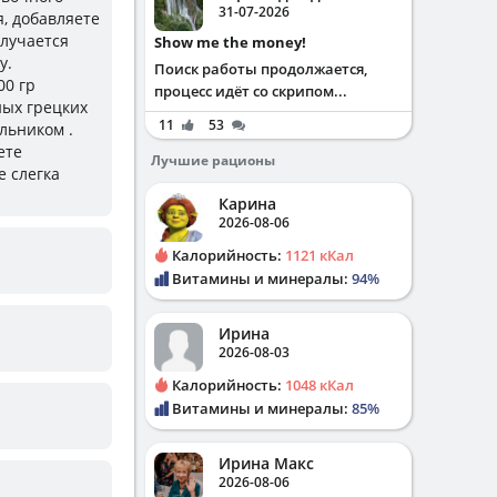
31-07-2026
я, добавляете
олучается
Show me the money!
у.
Поиск работы продолжается,
00 гр
процесс идёт со скрипом...
ных грецких
11
53
ольником .
ете
Лучшие рационы
е слегка
Карина
2026-08-06
Калорийность:
1121 кКал
Витамины и минералы:
94%
Ирина
2026-08-03
Калорийность:
1048 кКал
Витамины и минералы:
85%
Ирина Макс
2026-08-06