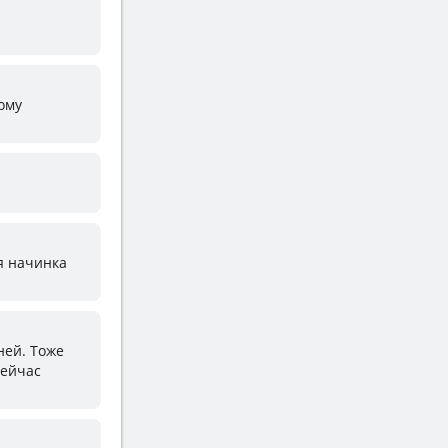
гому
ая начинка
ней. Тоже
Сейчас