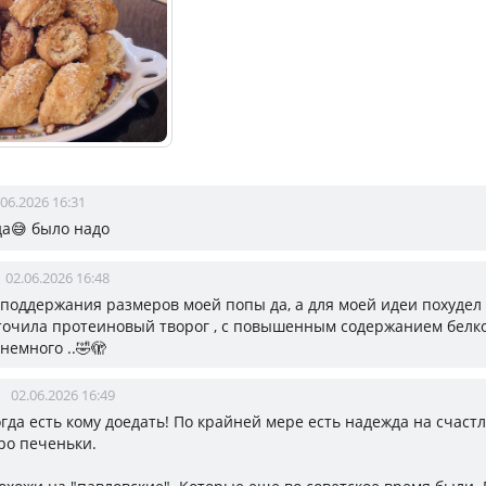
.06.2026 16:31
да😅 было надо
02.06.2026 16:48
я поддержания размеров моей попы да, а для моей идеи похудел 
точила протеиновый творог , с повышенным содержанием белко
немного ..🤣🫣
02.06.2026 16:49
огда есть кому доедать! По крайней мере есть надежда на счаст
ро печеньки.