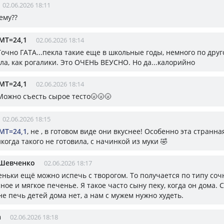
02.06.2026 18:11
ему??
МТ=24,1
02.06.2026 18:14
 Точно ГАТА...пекла такие еще в школьные годы, немного по дру
ла, как рогалики. Это ОЧЕНЬ ВЕУСНО. Но да...калорийно
МТ=24,1
02.06.2026 18:14
 Можно съесть сырое тесто🌝🌝🌝
02.06.2026 18:15
МТ=24,1
, не , в готовом виде они вкуснее! Особенно эта странн
когда такого не готовила, с начинкой из муки 🤣
 Шевченко
02.06.2026 18:17
еньки ещё можно испечь с творогом. То получается по типу соч
ное и мягкое печенье. Я такое часто сыну пеку, когда он дома. 
е печь детей дома нет, а нам с мужем нужно худеть.
а
02.06.2026 18:18