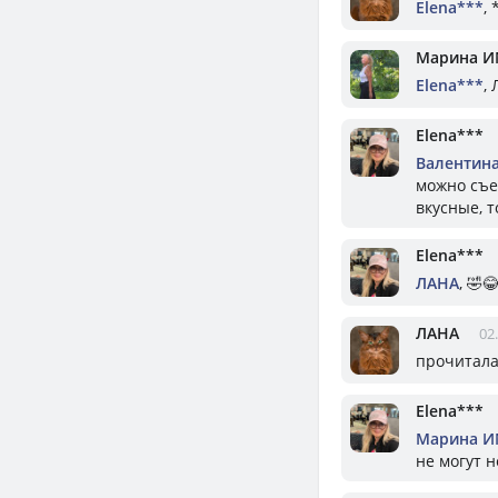
Elena***
,
Марина И
Elena***
,
Elena***
Валентин
можно съес
вкусные, т
Elena***
ЛАНА
, 🤣
ЛАНА
02
прочитала 
Elena***
Марина И
не могут н