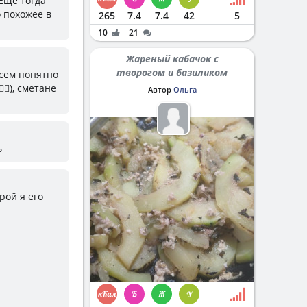
Еще тогда
о похожее в
265
7.4
7.4
42
5
10
21
Жареный кабачок с
творогом и базиликом
всем понятно
♀️), сметане
Автор
Ольга
ь
рой я его