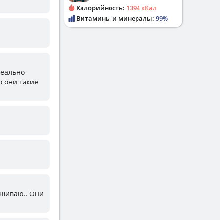
Калорийность:
1394 кКал
Витамины и минералы:
99%
 реально
о они такие
ашиваю.. Они