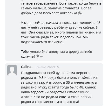
теперь забеременеть. Есть такое,, когда берут в
семью малыша, зачатие случается. Бог за
добрые дела посылает ангелочка 👼.
У меня сейчас начала заниматься женщина 48
лет, у неё третьему ребёнку девочке сейчас 5
лет. Она счастлива, много планов по жизни, и я
тоже очень рада такой подопечной. Мы
подзаряжаемся взаимно.
Тебе желаю благополучия и держу за тебя
кулачки! 💐💋
Galina
09.07.2026 09:25
Поздравляю от всей души! Сама первого
родила в 19,5 и роды были очень тяжёлые из-
за узкого таза. А второго в 35 и очень легко и
радостно. Мужу кстати тогда было 48. Сынок
наша гордость и радость! Сейчас ему 22.
Жалею, что не родила ещё. Желаю лёгких
родов и счастливого материнства!