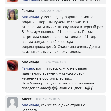
Галина
08.07.2026 18:24
Матильда
, у меня подруга долго не могла
родить. С первым мужем не сложились
отношения, и выкидыш случился в первый раз.
В 19 замуж вышла, в 21 развелась. Потом
встретила своего человека только в 41 год,
вышла замуж, и в 42 и 44 года
родила двоих детей. Счастлива очень. Дочки
замечательные у них получились.
Матильда
08.07.2026 18:33
Галина
, вот я и говорю, что не бывает
идеального времени, у каждого свои
жизненные обстоятельства...
Но я б наверное уже не вывезла морально
погодок сейчас🤪🤪🤪 лучше б двойня🤣🤣
Алекс
08.07.2026 18:35
Матильда
, как же тебе дико страшно...
бедолага