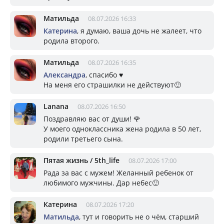
Матильда
08.07.2026 16:33
Катерина
, я думаю, ваша дочь не жалеет, что
родила второго.
Матильда
08.07.2026 16:35
Александра
, спасибо ♥️
На меня его страшилки не действуют🙂
Lanana
08.07.2026 16:50
Поздравляю вас от души! 🌹
У моего одноклассника жена родила в 50 лет,
родили третьего сына.
Пятая жизнь / 5th_life
08.07.2026 17:00
Рада за вас с мужем! Желанный ребенок от
любимого мужчины. Дар небес🙂
Катерина
08.07.2026 17:20
Матильда
, тут и говорить не о чём, старший