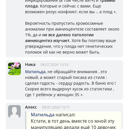
инфицирования (в том числе ВИЧ) и
травмы
плода
. Которые и сейчас с вами. Еще
возможен резус-конфликт, если вы -, а плод +.
Вероятность пропустить хромосомные
аномалии при амниоцентезе составляет около
1%, да и
не все далеко патологии
амниоцентез изучает.
Хотя бы поэтому ваше
утверждение, что у плода нет генетических
поломок ой как не верно может быть.
Ника
08.07.2026 13:10
Матильда
, не обращайте внимания , это
новый, а может старый писака из стиля :
сделал гадость - сердцу радость. В баню его !
Скорее всего выдернут кусок из статистики ,
где 1 ребёнок у женщин 35 +.
Алекс
08.07.2026 13:11
Матильда
написал:
Кстати, в тот день вместе со мной эту
манипуляцию делали ещё 10 девочек