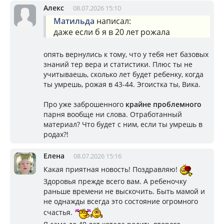
Алекс
08.07.2026 15:10
Матильда
написал:
даже если б я в 20 лет рожала
опять вернулись к тому, что у тебя нет базовых
знаний тер вера и статистики. Плюс ты не
учитываешь, сколько лет будет ребенку, когда
ты умрешь, рожая в 43-44. Эгоистка ты, Вика.
Про уже заброшенного
крайне проблемного
парня вообще ни слова. Отработанный
материал? Что будет с ним, если ты умрешь в
родах?!
Елена
08.07.2026 15:16
Какая приятная новость! Поздравляю!
Здоровья прежде всего вам. А ребеночку
раньше времени не выскочить. Быть мамой и
не однажды всегда это состояние огромного
счастья.