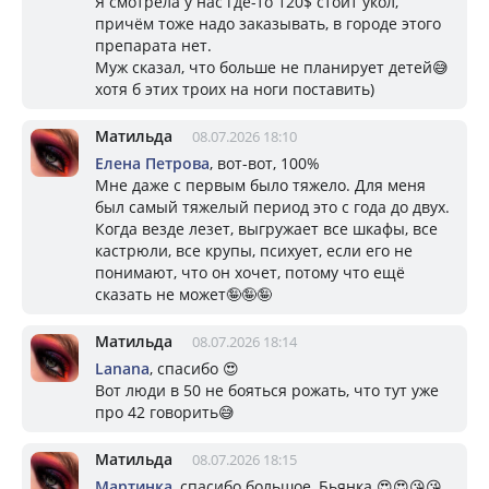
Я смотрела у нас где-то 120$ стоит укол,
причём тоже надо заказывать, в городе этого
препарата нет.
Муж сказал, что больше не планирует детей😅
хотя б этих троих на ноги поставить)
Матильда
08.07.2026 18:10
Елена Петрова
, вот-вот, 100%
Мне даже с первым было тяжело. Для меня
был самый тяжелый период это с года до двух.
Когда везде лезет, выгружает все шкафы, все
кастрюли, все крупы, психует, если его не
понимают, что он хочет, потому что ещё
сказать не может🤪🤪🤪
Матильда
08.07.2026 18:14
Lanana
, спасибо 😍
Вот люди в 50 не бояться рожать, что тут уже
про 42 говорить😅
Матильда
08.07.2026 18:15
Мартинка
, спасибо большое, Бьянка 😍😍😘😘