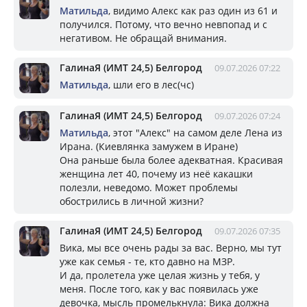
Матильда
, видимо Алекс как раз один из 61 и
получился. Потому, что вечно невпопад и с
негативом. Не обращай внимания.
ГалинаЯ (ИМТ 24,5) Белгород
09.07.2026 07:22
Матильда
, шли его в лес(чс)
ГалинаЯ (ИМТ 24,5) Белгород
09.07.2026 07:24
Матильда
, этот "Алекс" на самом деле Лена из
Ирана. (Киевлянка замужем в Иране)
Она раньше была более адекватная. Красивая
женщина лет 40, почему из неё какашки
полезли, неведомо. Может проблемы
обострились в личной жизни?
ГалинаЯ (ИМТ 24,5) Белгород
09.07.2026 07:35
Вика, мы все очень рады за вас. Верно, мы тут
уже как семья - те, кто давно на МЗР.
И да, пролетела уже целая жизнь у тебя, у
меня. После того, как у вас появилась уже
девочка, мысль промелькнула: Вика должна