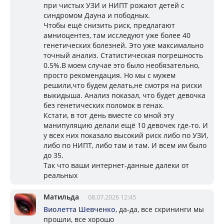
при чистых УЗИ и НИПТ рожают детей с
синдромом Дауна и пободных.
Чтобы ещё снизить риск, предлагают
амниоцентез, там исследуют уже более 40
генетических болезней. Это уже максимально
точный анализ. Статистическая погрешность
0.5%.В моем случае это было необязательно,
просто рекомендация. Но мы с мужем
решили,что будем делать,не смотря на риски
выкидыша. Анализ показал, что будет девочка
без генетических поломок в генах.
Кстати, в тот день вместе со мной эту
манипуляцию делали ещё 10 девочек где-то. И
у всех них показало высокий риск либо по УЗИ,
либо по НИПТ, либо там и там. И всем им было
до 35.
Так что ваши интернет-данные далеки от
реальных
Матильда
08.07.2026 12:45
Виолетта Шевченко
, да-да, все скрининги мы
прошли, все хорошо