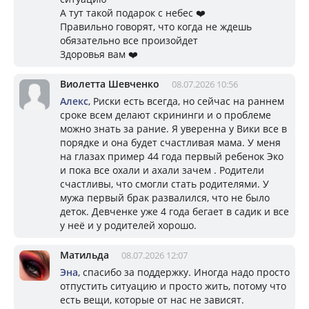
А тут такой подарок с небес ❤️
Правильно говорят, что когда не ждешь
обязательно все произойдет
Здоровья вам ❤️
Виолетта Шевченко
08.07.2026 10:56
Алекс
, Риски есть всегда, но сейчас на раннем
сроке всем делают скрининги и о проблеме
можно знать за рание. Я уверенна у Вики все в
порядке и она будет счастливая мама. У меня
на глазах пример 44 года первый ребенок Эко
и пока все охали и ахали зачем . Родители
счастливы, что смогли стать родителями. У
мужа первый брак развалился, что не было
деток. Девченке уже 4 года бегает в садик и все
у неё и у родителей хорошо.
Матильда
08.07.2026 12:07
Эна
, спасибо за поддержку. Иногда надо просто
отпустить ситуацию и просто жить, потому что
есть вещи, которые от нас не зависят.