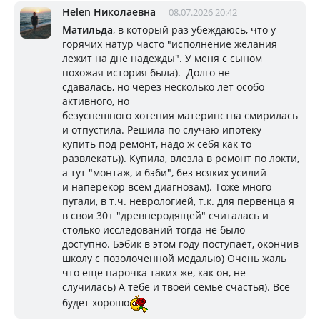
Helen Николаевна
08.07.2026 20:42
Матильда
, в который раз убеждаюсь, что у
горячих натур часто "исполнение желания
лежит на дне надежды". У меня с сыном
похожая история была). Долго не
сдавалась, но через несколько лет особо
активного, но
безуспешного хотения материнства смирилась
и отпустила. Решила по случаю ипотеку
купить под ремонт, надо ж себя как то
развлекать)). Купила, влезла в ремонт по локти,
а тут "монтаж, и бэби", без всяких усилий
и наперекор всем диагнозам). Тоже много
пугали, в т.ч. неврологией, т.к. для первенца я
в свои 30+ "древнеродящей" считалась и
столько исследований тогда не было
доступно. Бэбик в этом году поступает, окончив
школу с позолоченной медалью) Очень жаль
что еще парочка таких же, как он, не
случилась) А тебе и твоей семье счастья). Все
будет хорошо