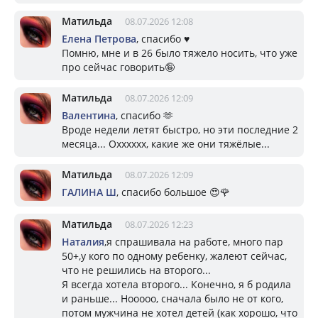
Матильда
08.07.2026 12:08
Елена Петрова
, спасибо ♥️
Помню, мне и в 26 было тяжело носить, что уже
про сейчас говорить🤪
Матильда
08.07.2026 12:09
Валентина
, спасибо 🫶
Вроде недели летят быстро, но эти последние 2
месяца... Охххххх, какие же они тяжёлые...
Матильда
08.07.2026 12:09
ГАЛИНА Ш
, спасибо большое 😍🌹
Матильда
08.07.2026 12:23
Наталия
,я спрашивала на работе, много пар
50+,у кого по одному ребенку, жалеют сейчас,
что не решились на второго...
Я всегда хотела второго... Конечно, я б родила
и раньше... Нооооо, сначала было не от кого,
потом мужчина не хотел детей (как хорошо, что