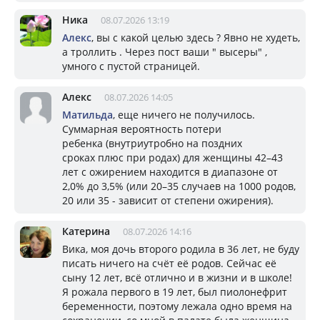
Ника
08.07.2026 13:19
Алекс
, вы с какой целью здесь ? Явно не худеть,
а троллить . Через пост ваши " высеры" ,
умного с пустой страницей.
Алекс
08.07.2026 14:05
Матильда
, еще ничего не получилось.
Суммарная вероятность потери
ребенка (внутриутробно на поздних
сроках плюс при родах) для женщины 42–43
лет с ожирением находится в диапазоне от
2,0% до 3,5% (или 20–35 случаев на 1000 родов,
20 или 35 - зависит от степени ожирения).
Катерина
08.07.2026 14:16
Вика, моя дочь второго родила в 36 лет, не буду
писать ничего на счёт её родов. Сейчас её
сыну 12 лет, всё отлично и в жизни и в школе!
Я рожала первого в 19 лет, был пиолонефрит
беременности, поэтому лежала одно время на