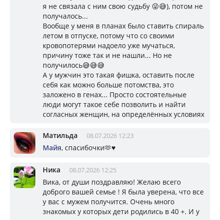
я не связала с ним свою судьбу 😜😅), потом не
получалось...
Вообще у меня в планах было ставить спираль
летом в отпуске, потому что со своими
кровопотерями надоело уже мучаться,
причину тоже так и не нашли... Но не
получилось😅😅😅
А у мужчин это такая фишка, оставить после
себя как можно больше потомства, это
заложено в генах... Просто состоятельные
люди могут такое себе позволить и найти
согласных женщин, на определённых условиях
Матильда
08.07.2026 12:23
Майя
, спасибочки🫶♥️
Ника
08.07.2026 12:25
Вика, от души поздравляю! Желаю всего
доброго вашей семье ! Я была уверена, что все
у вас с мужем получится. Очень много
знакомых у которых дети родились в 40 +. И у