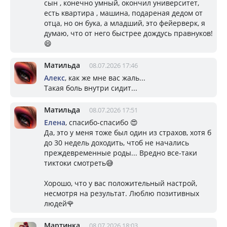
сын , конечно умный, окончил университет,
есть квартира , машина, подареная дедом от
отца, но он бука, а младший, это фейерверк, я
думаю, что от него быстрее дождусь правнуков!
😄
Матильда
08.07.2026 17:46
Алекс
, как же мне вас жаль...
Такая боль внутри сидит...
Матильда
08.07.2026 17:51
Елена
, спасибо-спасибо 😍
Да, это у меня тоже был один из страхов, хотя б
до 30 недель доходить, чтоб не начались
преждевременные роды... Вредно все-таки
тиктоки смотреть😅
Хорошо, что у вас положительный настрой,
несмотря на результат. Люблю позитивных
людей🌹
Мартинка
08.07.2026 18:03