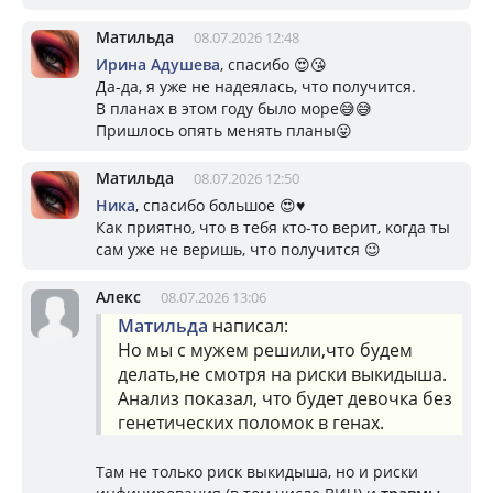
Матильда
08.07.2026 12:48
Ирина Адушева
, спасибо 😍😘
Да-да, я уже не надеялась, что получится.
В планах в этом году было море😅😅
Пришлось опять менять планы😛
Матильда
08.07.2026 12:50
Ника
, спасибо большое 😍♥️
Как приятно, что в тебя кто-то верит, когда ты
сам уже не веришь, что получится 😉
Алекс
08.07.2026 13:06
Матильда
написал:
Но мы с мужем решили,что будем
делать,не смотря на риски выкидыша.
Анализ показал, что будет девочка без
генетических поломок в генах.
Там не только риск выкидыша, но и риски