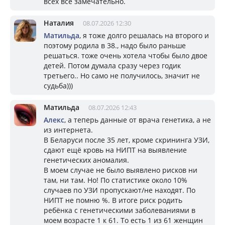
всех все замечательно.
Наталия
08.07.2026 12:30
Матильда
, я тоже долго решалась на второго и
поэтому родила в 38., надо было раньше
решаться. тоже очень хотела чтобы было двое
детей. Потом думала сразу через годик
третьего.. Но само не получилось, значит не
судьба)))
Матильда
08.07.2026 12:43
Алекс
, а теперь данные от врача генетика, а не
из интернета.
В Беларуси после 35 лет, кроме скрининга УЗИ,
сдают ещё кровь на НИПТ на выявление
генетических аномалия.
В моем случае не было выявлено рисков ни
там, ни там. Но! По статистике около 10%
случаев по УЗИ пропускают/не находят. По
НИПТ не помню %. В итоге риск родить
ребёнка с генетическими заболеваниями в
моем возрасте 1 к 61. То есть 1 из 61 женщин