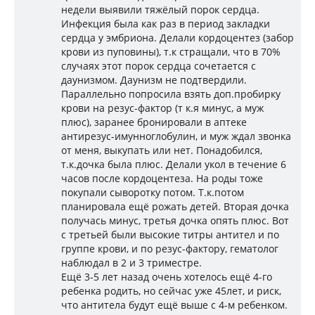
недели выявили тяжёлый порок сердца.
Инфекция была как раз в период закладки
сердца у эмбриона. Делали кордоцентез (забор
крови из пуповины), т.к стращали, что в 70%
случаях этот порок сердца сочетается с
даунизмом. Даунизм не подтвердили.
Параллельно попросила взять доп.пробирку
крови на резус-фактор (т к.я минус, а муж
плюс), заранее бронировали в аптеке
антирезус-имунноглобулин, и муж ждал звонка
от меня, выкупать или нет. Понадобился,
т.к.дочка была плюс. Делали укол в течение 6
часов после кордоцентеза. На роды тоже
покупали сыворотку потом. Т.к.потом
планировала ещё рожать детей. Вторая дочка
получась минус, третья дочка опять плюс. Вот
с третьей были высокие титры антител и по
группе крови, и по резус-фактору, гематолог
наблюдал в 2 и 3 триместре.
Ещё 3-5 лет назад очень хотелось ещё 4-го
ребенка родить, но сейчас уже 45лет, и риск,
что антитела будут ещё выше с 4-м ребенком.