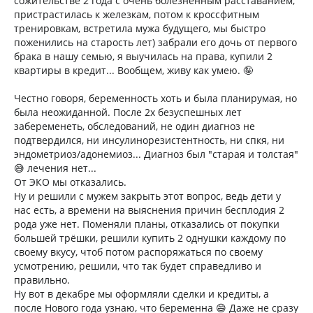
сожительстве 2 года с очень болезненным расставанием,
пристрастилась к железкам, потом к кроссфитным
тренировкам, встретила мужа будущего, мы быстро
поженились на старость лет) забрали его дочь от первого
брака в нашу семью, я выучилась на права, купили 2
квартиры в кредит... Вообщем, живу как умею. 🤪
Честно говоря, беременность хоть и была планирумая, но
была неожиданной. После 2х безуспешных лет
забеременеть, обследований, не один диагноз не
подтвердился, ни инсулинорезистентность, ни спкя, ни
эндометриоз/адонемиоз... Диагноз был "старая и толстая"
😅 лечения нет...
От ЭКО мы отказались.
Ну и решили с мужем закрыть этот вопрос, ведь дети у
нас есть, а времени на выяснения причин бесплодия 2
рода уже нет. Поменяли планы, отказались от покупки
большей трёшки, решили купить 2 однушки каждому по
своему вкусу, чтоб потом распоряжаться по своему
усмотрению, решили, что так будет справедливо и
правильно.
Ну вот в декабре мы оформляли сделки и кредиты, а
после Нового года узнаю, что беременна 😄 Даже не сразу