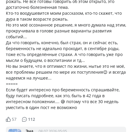
рожать. Не все готовы говорить об этом открыто, это
достаточно болезненная тема.
Кто-то воодушевится моим рассказом, кто-то скажет, что
дура в таком возрасте рожать.
Но это моё осознанное решение, я много думала над этим,
прокручивала в голове разные варианты развития
событий...
Да что говорить, конечно, был страх, он и сейчас есть,
беременность не идеально проходит, в сентябре роды,
тоже есть определённые страхи. А что говорить уже про
мысли о будущем, о воспитании и тд...
Но вы знаете, что я оптимист по жизни, нытье это не моё,
все проблемы решаем по мере их поступления😉 и всегда
надеемся на лучшее...
=====
Если будет интересно про беременность спрашивайте,
буду писать подробнее, как это, быть в 42 года в
интересном положении.... 😅 потому что все 30 недель
уместить в один пост не возможно
57
112
Эна
08.07.2026 05:05