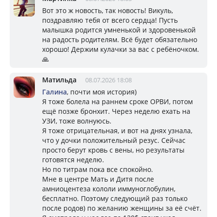
Вот это ж новость, так новость! Викуль,
поздравляю тебя от всего сердца! Пусть
малышка родится умненькой и здоровенькой
на радость родителям. Всё будет обязательно
хорошо! Держим кулачки за вас с ребёночком.
🙏
Матильда
08.07.2026 18:08
Галина
, почти моя история)
Я тоже болела на раннем сроке ОРВИ, потом
ещё позже бронхит. Через неделю ехать на
УЗИ, тоже волнуюсь.
Я тоже отрицательная, и вот на днях узнала,
что у дочки положительный резус. Сейчас
просто берут кровь с вены, но результаты
готовятся неделю.
Но по титрам пока все спокойно.
Мне в центре Мать и Дитя после
амниоцентеза кололи иммуноглобулин,
бесплатно. Поэтому следующий раз только
после родов) по желанию женщины за её счёт.