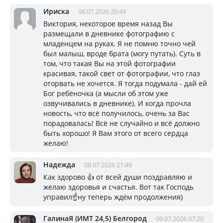
Ириска
08.07.2026 20:49
Виктория, некоторое время назад Вы
размещали в дневнике фотографию с
младенцем на руках. Я не помню точно чей
был малыш, вроде брата (могу путать). Суть в
том, что такая Вы на этой фотографии
красивая, такой свет от фотографии, что глаз
оторвать не хочется. Я тогда подумала - дай ей
Бог ребёночка (а мысли об этом уже
озвучивались в дневнике). И когда прочла
новость, что всё получилось, очень за Вас
порадовалась! Всё не случайно и всё должно
быть хорошо! Я Вам этого от всего сердца
желаю!
Надежда
08.07.2026 21:49
Как здорово 👍 от всей души поздравляю и
желаю здоровья и счастья. Вот так Господь
управил☝️ну теперь ждём продолжения)
ГалинаЯ (ИМТ 24,5) Белгород
09.07.2026 07:20