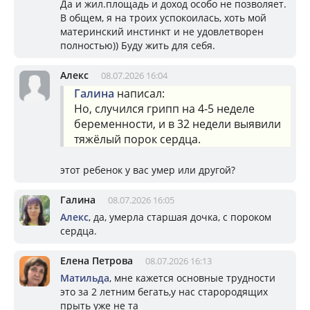
Да и жил.площадь и доход особо не позволяет.
В общем, я на троих успокоилась, хоть мой
материнский инстинкт и не удовлетворен
полностью)) Буду жить для себя.
Алекс
08.07.2026 16:04
Галина
написал:
Но, случился грипп на 4-5 неделе
беременности, и в 32 недели выявили
тяжёлый порок сердца.
этот ребенок у вас умер или другой?
Галина
08.07.2026 16:05
Алекс
, да, умерла старшая дочка, с пороком
сердца.
Елена Петрова
08.07.2026 16:13
Матильда
, мне кажется основные трудности
это за 2 летним бегать,у нас старородящих
прыть уже не та