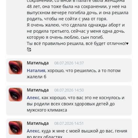
сохранении, со мной в палате была женщина
48 лет, она тоже была на сохранении, у неё на
выпускном вечере погибла дочь, и она решила
родить, чтобы не сойти с ума от горя.
Я очень жалею, что сделала однажды аборт и
не родила третьего, сейчас у меня одна дочь,
которую я очень люблю, сын погиб.
Ты всё правильно решила, всё будет отлично!♥️
🥰
Матильда
08.07.2026 14:37
Наталия
, хорошо, что решились, а то потом
жалели б
Матильда
08.07.2026 14:50
Алекс
, как хорошо, что вас это не коснулось и
вы родили всех своих здоровых детей до
мужского климакса
Матильда
08.07.2026 14:51
Алекс
, куда ж мне с моей вышкой до вас, гения
во всех областях