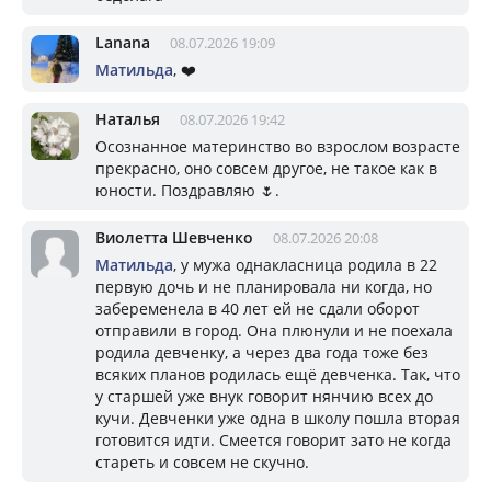
Lanana
08.07.2026 19:09
Матильда
, ❤️
Наталья
08.07.2026 19:42
Осознанное материнство во взрослом возрасте
прекрасно, оно совсем другое, не такое как в
юности. Поздравляю 🌷.
Виолетта Шевченко
08.07.2026 20:08
Матильда
, у мужа однакласница родила в 22
первую дочь и не планировала ни когда, но
забеременела в 40 лет ей не сдали оборот
отправили в город. Она плюнули и не поехала
родила девченку, а через два года тоже без
всяких планов родилась ещё девченка. Так, что
у старшей уже внук говорит нянчию всех до
кучи. Девченки уже одна в школу пошла вторая
готовится идти. Смеется говорит зато не когда
стареть и совсем не скучно.