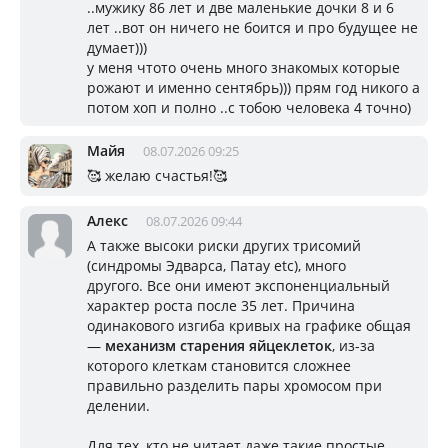
..мужику 86 лет и две маленькие дочки 8 и 6
лет ..вот он ничего не боится и про будущее не
думает)))
у меня чтото очень много знакомых которые
рожают и именно сентябрь))) прям год никого а
потом хоп и полно ..с тобою человека 4 точно)
Майя
08.07.2026 09:25
🥰 желаю счастья!🥰
Алекс
08.07.2026 09:44
А также высоки риски других трисомий
(синдромы Эдварса, Патау etc), много
другого. Все они имеют экспоненциальный
характер роста после 35 лет. Причина
одинакового изгиба кривых на графике общая
—
механизм старения яйцеклеток
, из-за
которого клеткам становится сложнее
правильно разделить пары хромосом при
делении.
Для тех, кто не читает даже такие простые