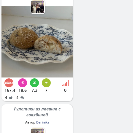
167.4
18.6
7.3
7
0
4
4
Рулетики из лаваша с
говядиной
Автор
Darinika