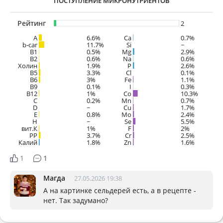
ПОСТУПЛЕНИЕ МИКРОНУТРИЕНТОВ
Рейтинг
2
A
6.6%
Ca
0.7%
b-car
11.7%
Si
~
В1
0.5%
Mg
2.9%
B2
0.6%
Na
0.6%
Холин
1.9%
P
2.6%
B5
3.3%
Cl
0.1%
B6
3%
Fe
1.1%
B9
0.1%
I
0.3%
B12
1%
Co
10.3%
C
0.2%
Mn
0.7%
D
~
Cu
1.7%
E
0.8%
Mo
2.4%
H
~
Se
5.5%
вит.К
1%
F
2%
PP
3.7%
Cr
2.5%
Калий
1.8%
Zn
1.6%
1
1
Магда
27.05.2026 19:38
А на картинке сельдерей есть, а в рецепте -
нет. Так задумано?