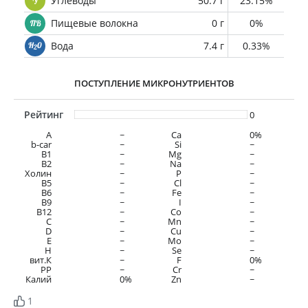
Углеводы
50.7 г
23.15%
Пищевые волокна
0 г
0%
Вода
7.4 г
0.33%
ПОСТУПЛЕНИЕ МИКРОНУТРИЕНТОВ
Рейтинг
0
A
~
Ca
0%
b-car
~
Si
~
В1
~
Mg
~
B2
~
Na
~
Холин
~
P
~
B5
~
Cl
~
B6
~
Fe
~
B9
~
I
~
B12
~
Co
~
C
~
Mn
~
D
~
Cu
~
E
~
Mo
~
H
~
Se
~
вит.К
~
F
0%
PP
~
Cr
~
Калий
0%
Zn
~
1