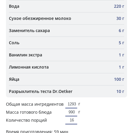
Вода
220 г
Сухое обезжиренное молоко
30 г
Заменитель сахара
6 г
Соль
5 г
Ванилин экстра
1 г
Лимонная кислота
1 г
Яйца
100 г
Разрыхлитель теста Dr.Oetker
10 г
г
Общая масса ингредиентов
г
Масса готового блюда
Количество порций
Время приготовления:
59 мин