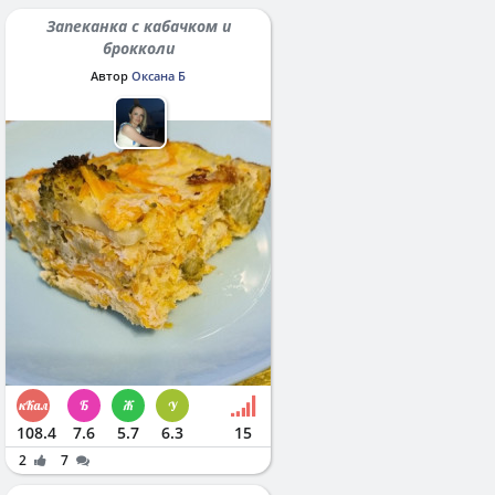
Запеканка с кабачком и
брокколи
Автор
Оксана Б
108.4
7.6
5.7
6.3
15
2
7