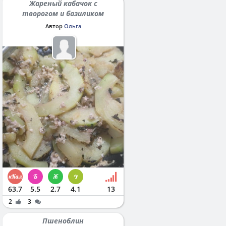
Жареный кабачок с
творогом и базиликом
Автор
Ольга
63.7
5.5
2.7
4.1
13
2
3
Пшеноблин