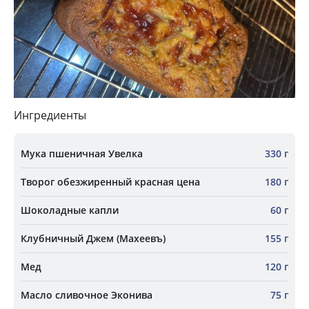
Ингредиенты
Мука пшеничная Увелка
330 г
Творог обезжиренный красная цена
180 г
Шоколадные капли
60 г
Клубничный Джем (Махеевъ)
155 г
Мед
120 г
Масло сливочное Эконива
75 г