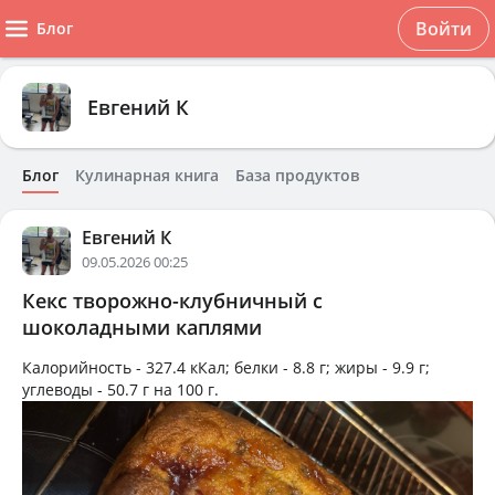
Войти
Блог
Евгений К
Блог
Кулинарная книга
База продуктов
Евгений К
09.05.2026 00:25
Кекс творожно-клубничный с
шоколадными каплями
Калорийность -
327.4 кКал
; белки -
8.8 г
; жиры -
9.9 г
;
углеводы -
50.7 г
на
100 г
.