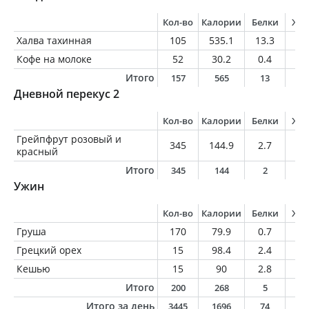
Кол-во
Калории
Белки
Жи
Халва тахинная
105
535.1
13.3
31
Кофе на молоке
52
30.2
0.4
0.
Итого
157
565
13
3
Дневной перекус 2
Кол-во
Калории
Белки
Жи
Грейпфрут розовый и
345
144.9
2.7
0.
красный
Итого
345
144
2
0
Ужин
Кол-во
Калории
Белки
Жи
Груша
170
79.9
0.7
0.
Грецкий орех
15
98.4
2.4
9.
Кешью
15
90
2.8
7.
Итого
200
268
5
1
Итого за день
3445
1696
74
8