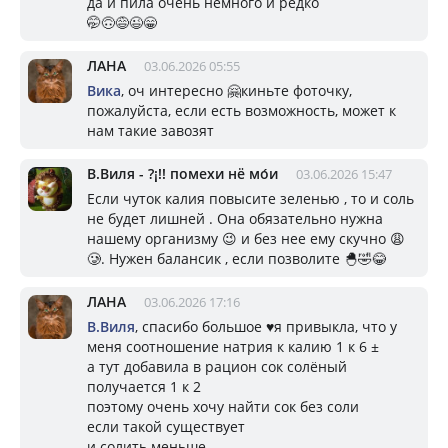
да и пила очень немного и редко
🤭🙃😅😉😁
ЛАНА
03.06.2026 05:55
Вика
, оч интересно 🤗киньте фоточку,
пожалуйста, если есть возможность, может к
нам такие завозят
В.Виля - ?¡!! помехи нё мо́и
03.06.2026 15:47
Если чуток калия повысите зеленью , то и соль
не будет лишней . Она обязательно нужна
нашему организму 😉 и без нее ему скучно 😩
🥲. Нужен балансик , если позволите 🐣🤣😂
ЛАНА
03.06.2026 17:16
В.Виля
, спасибо большое ♥️я привыкла, что у
меня соотношение натрия к калию 1 к 6 ±
а тут добавила в рацион сок солёный
получается 1 к 2
поэтому очень хочу найти сок без соли
если такой существует
и солить меньше