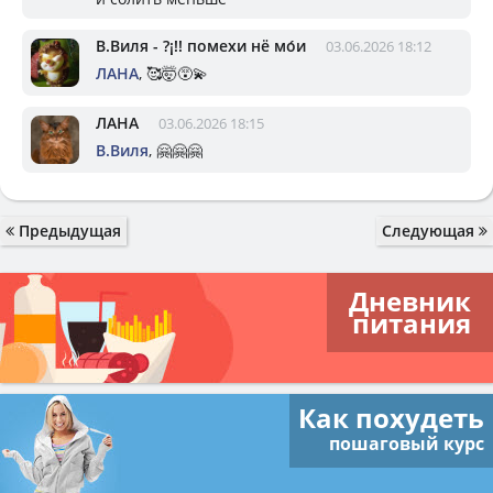
В.Виля - ?¡!! помехи нё мо́и
03.06.2026 18:12
ЛАНА
, 🥰🤯😵‍💫
ЛАНА
03.06.2026 18:15
В.Виля
, 🤗🤗🤗
Предыдущая
Следующая
Дневник
питания
Как похудеть
пошаговый курс