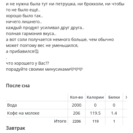
и не нужна была тут ни петрушка, ни брокколи, ни чтобы
то не было ещё..
хорошо было так..
ничего лишнего..
каждый продукт усиливал друг друга..
полная гармония вкуса..
а вот соли получается немного больше, чем обычно
может поэтому вес не уменьшился,
а прибавился🤔
.
что хорошего у Вас??
порадуйте своими минусиками🩷🩷🩷
После сна
Кол-во
Калории
Белки
Жи
Вода
2000
0
0
0
Кофе на молоке
206
119.5
1.4
2.
Итого
2206
119
1
2
Завтрак