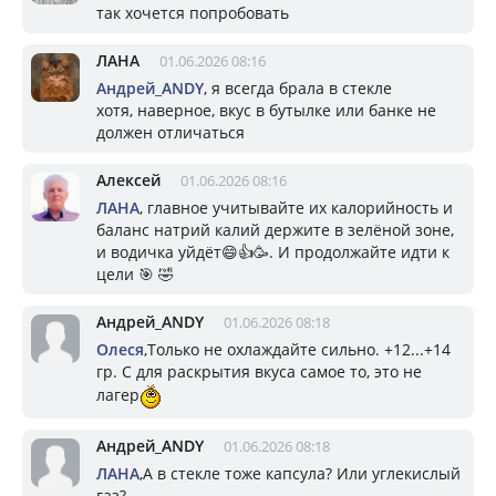
так хочется попробовать
ЛАНА
01.06.2026 08:16
Андрей_ANDY
, я всегда брала в стекле
хотя, наверное, вкус в бутылке или банке не
должен отличаться
Алексей
01.06.2026 08:16
ЛАНА
, главное учитывайте их калорийность и
баланс натрий калий держите в зелёной зоне,
и водичка уйдёт😄👍🥳. И продолжайте идти к
цели 🎯 🤣
Андрей_ANDY
01.06.2026 08:18
Олеся
,Только не охлаждайте сильно. +12...+14
гр. С для раскрытия вкуса самое то, это не
лагер
Андрей_ANDY
01.06.2026 08:18
ЛАНА
,А в стекле тоже капсула? Или углекислый
газ?