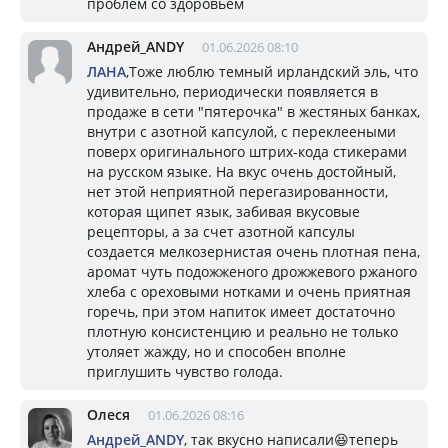
проблем со здоровьем
Андрей_ANDY
01.06.2026 08:10
ЛАНА
,Тоже люблю темный ирландский эль, что
удивительно, периодически появляется в
продаже в сети "пятерочка" в жестяных банках,
внутри с азотной капсулой, с переклееными
поверх оригинального штрих-кода стикерами
на русском языке. На вкус очень достойный,
нет этой неприятной перегазированности,
которая щипет язык, забивая вкусовые
рецепторы, а за счет азотной капсулы
создается мелкозернистая очень плотная пена,
аромат чуть подожженого дрожжевого ржаного
хлеба с ореховыми нотками и очень приятная
горечь, при этом напиток имеет достаточно
плотную консистенцию и реально не только
утоляет жажду, но и способен вполне
приглушить чувство голода.
Олеся
01.06.2026 08:16
Андрей_ANDY
, так вкусно написали😆теперь