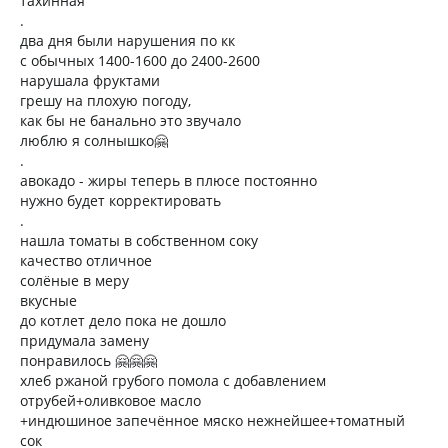
тахинная
.
два дня были нарушения по кк
с обычных 1400-1600 до 2400-2600
нарушала фруктами
грешу на плохую погоду,
как бы не банально это звучало
люблю я солнышко🤗
.
авокадо - жиры теперь в плюсе постоянно
нужно будет корректировать
.
нашла томаты в собственном соку
качество отличное
солёные в меру
вкусные
до котлет дело пока не дошло
придумала замену
понравилось 🤗🤗🤗
хлеб ржаной грубого помола с добавлением
отрубей+оливковое масло
+индюшиное запечённое мяско нежнейшее+томатный
сок