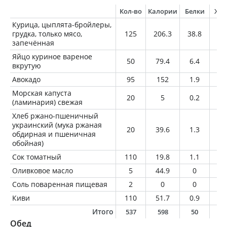
Кол-во
Калории
Белки
Жи
Курица, цыплята-бройлеры,
грудка, только мясо,
125
206.3
38.8
4.
запечённая
Яйцо куриное вареное
50
79.4
6.4
5.
вкрутую
Авокадо
95
152
1.9
13
Морская капуста
20
5
0.2
0
(ламинария) свежая
Хлеб ржано-пшеничный
украинский (мука ржаная
20
39.6
1.3
0.
обдирная и пшеничная
обойная)
Сок томатный
110
19.8
1.1
0.
Оливковое масло
5
44.9
0
5
Соль поваренная пищевая
2
0
0
0
Киви
110
51.7
0.9
0.
Итого
537
598
50
3
Обед