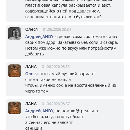
пластиковая капсула раскрывается и азот,
содержащийся в ней под давлением,
вспенивает напиток. А в бутылке как?
Олеся
01.06.2026 08:34
Андрей_ANDY
, я делаю сама сок томатный из
своих помидор. Закатываю без соли и сахара.
Потом уже можно по вкусу или потребностям
добавить
ЛАНА
01.06.2026 08:35
Олеся
, это самый лучший вариант
я пока такой не нашла
чтобы, именно сок, а не восстановленный из
чего-то там
ЛАНА
01.06.2026 08:37
Андрей_ANDY
, не помню😎 реально
это было, когда оно тут было
а сейчас его не завозят
санкции