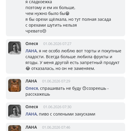
я сладкоежка
поэтому и ем их больше,
чем нужно было бы😁
я бы орехи щёлкала, но тут полная засада
с орехами шутить нельзя
чревато😔
Олеся
01.06.2026 07:27
ЛАНА
, я не особо люблю вот торты и покупные
сладости. Всегда больше любила фрукты и
ягоды. У меня другой есть запретный продукт
😂 отказалась, но он не заменяем.
ЛАНА
01.06.2026 07:29
Олеся
, спрашивать не буду 🙃созреешь -
расскажешь
Олеся
01.06.2026 07:30
ЛАНА
, пиво с солеными закусками
ЛАНА
01.06.2026 07:46