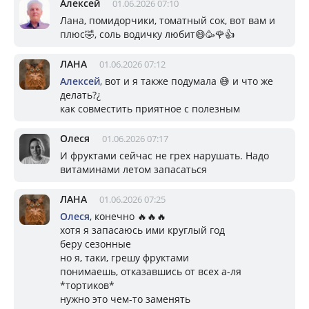
Алексей
01.06.2026 07:10
Лана, помидорчики, томатный сок, вот вам и
плюс🤣, соль водичку любит😄🥳🌹👍
ЛАНА
01.06.2026 07:12
Алексей
, вот и я также подумала 😅 и что же
делать?¿
как совместить приятное с полезным
Олеся
01.06.2026 07:17
И фруктами сейчас не грех нарушать. Надо
витаминами летом запасаться
ЛАНА
01.06.2026 07:25
Олеся
, конечно 🔥🔥🔥
хотя я запасаюсь ими круглый год
беру сезонные
но я, таки, грешу фруктами
понимаешь, отказавшись от всех а-ля
*тортиков*
нужно это чем-то заменять