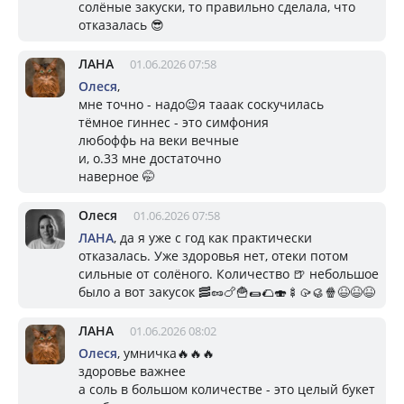
солёные закуски, то правильно сделала, что
отказалась 😎
ЛАНА
01.06.2026 07:58
Олеся
,
мне точно - надо😉я тааак соскучилась
тёмное гиннес - это симфония
любоффь на веки вечные
и, о.33 мне достаточно
наверное 🤭
Олеся
01.06.2026 07:58
ЛАНА
, да я уже с год как практически
отказалась. Уже здоровья нет, отеки потом
сильные от солёного. Количество 🍺 небольшое
было а вот закусок 🥓🥜🍗🍟🌯🌮🍣🍢🥠🥮🍿😆😆😆
ЛАНА
01.06.2026 08:02
Олеся
, умничка🔥🔥🔥
здоровье важнее
а соль в большом количестве - это целый букет