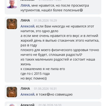
ЛАНА
, мне нравится, но после просмотра
нутриентов, нашёл более полезные😄
ЛАНА
01.06.2026 16:29
Алексей
, если Вам никогда не нравился этот
напиток, это одно дело
а если мне очень нравится его вкус и в летний
жаркий день я выпью стаканчик этого напитка,
раз в году
плохого для моего физического здоровья точно
ничего не будет, сплошная радость🩷
из таких маленьких радостей и состоит наша
жизнь
к сожалению я не пила его
где-то с 2015 года
но вкус помню))
ЛАНА
01.06.2026 16:31
Алексей
, я тоже😅но совмещаю
Алексей
01.06.2026 16:33