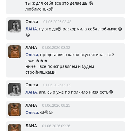
ты ж для себя всё это делаешь 🤗
любименькой
Олеся
01.06.2026 08:48
ЛАНА
, ну это да😆 раскормила себя любимую😂
😂
ЛАНА
01.06.2026 08:52
Олеся
, представляю какая вкуснятина - всё
своё 🔥🔥🔥
ничё - всё поисправляем и будем
стройняшками
Олеся
01.06.2026 09:09
ЛАНА
, ага, сыр уже по полкило низя есть😂
ЛАНА
01.06.2026 09:25
Олеся
, 😅🤭😁
ЛАНА
01.06.2026 09:26