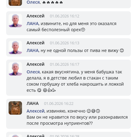
Олеся
, 🔥🔥🔥🔥🔥
Алексей
01.06.2026 16:12
ЛАНА
, извините, но для меня это оказался
самый бесполезный орех🥺
Алексей
01.06.2026 16:13
ЛАНА
, ну не одной пользы от пива не вижу 😊
Алексей
01.06.2026 16:17
Олеся
, какая вкуснятина, у меня бабушка так
делала, я в детстве любил в стакан с таким
соком горбушку от хлеба накрошить и ложкой
есть 😋 😄👍🥳
ЛАНА
01.06.2026 16:22
Алексей
, извиняю, конечно 😉😅🙃
Вам он не нравится по вкусу или разонравился
после просмотра нутриентов??
Алексей
01.06.2026 16:28