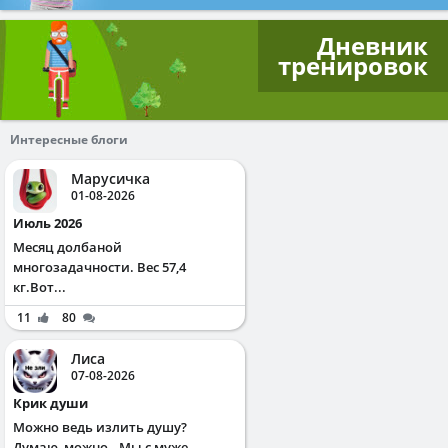
Дневник
тренировок
Интересные блоги
Марусичка
01-08-2026
Июль 2026
Месяц долбаной
многозадачности. Вес 57,4
кг.Вот...
11
80
Лиса
07-08-2026
Крик души
Можно ведь излить душу?
Думаю, можно.. Мы с муже...