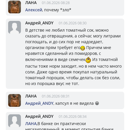
ЛАНА
01.06.2026 08:28
Алексей
, почему *зло*
Андрей_ANDY
01.06.2026 08:30
В детстве не любил томатный сок, можно
сказать до отвращения, а сейчас могу литрами
поглощать, и до сих пор не надоедает,
организм прям требует его
Причем мне
нравится сделанный из помидоров, с
включениями в виде семечек
Из томатной
пасты тоже норм заходит, но в нем часто много
соли. Даже одно время покупал натуральный
томатный порошок, чтобы делать сок без соли,
но из порошка вкус не тот.
ЛАНА
01.06.2026 08:31
Андрей_ANDY
, капсул я не видела 😁
Андрей_ANDY
01.06.2026 08:34
ЛАНА
,В банке он практически
негазированный, в момент открытия банки