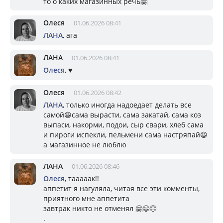
то о каких магазинных речь🤗
Олеся
01.06.2026 08:41
ЛАНА
, ага
ЛАНА
01.06.2026 08:41
Олеся
, ♥️
Олеся
01.06.2026 08:42
ЛАНА
, только иногда надоедает делать все
самой😆сама вырасти, сама закатай, сама коз
выпаси, накорми, подои, сыр свари, хлеб сама
и пироги испекли, пельмени сама настряпай😆
а магазинное не люблю
ЛАНА
01.06.2026 08:46
Олеся
, тааааак!!
аппетит я нагуляла, читая все эти комменты,
приятного мне аппетита
завтрак никто не отменял 🤗😉🙃
.