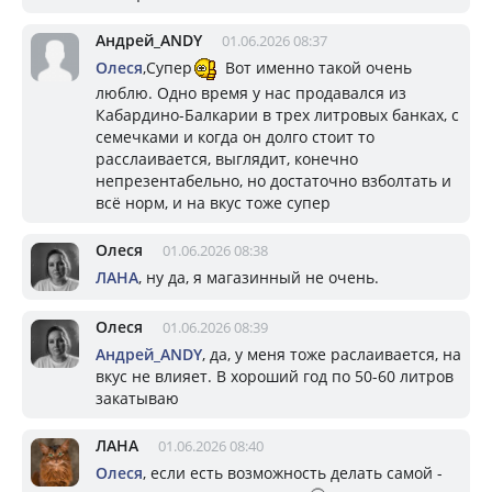
Андрей_ANDY
01.06.2026 08:37
Олеся
,Супер
Вот именно такой очень
люблю. Одно время у нас продавался из
Кабардино-Балкарии в трех литровых банках, с
семечками и когда он долго стоит то
расслаивается, выглядит, конечно
непрезентабельно, но достаточно взболтать и
всё норм, и на вкус тоже супер
Олеся
01.06.2026 08:38
ЛАНА
, ну да, я магазинный не очень.
Олеся
01.06.2026 08:39
Андрей_ANDY
, да, у меня тоже раслаивается, на
вкус не влияет. В хороший год по 50-60 литров
закатываю
ЛАНА
01.06.2026 08:40
Олеся
, если есть возможность делать самой -