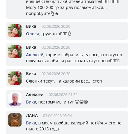
волшебство для любителей томатов👍🏼👍🏼👍🏼👍🏼
Могу 100-200 гр за раз полакомиться...
попробуйте👌🔥
Вика
02.06.2026 20:29
Олеся
, трудяжка👍🏼🌷👌
Вика
02.06.2026 20:29
Алексей
, короче собрались тут все, кто вкусно
покушать любит и рассказать вкусноооо👍🏼😉🤗
Вика
02.06.2026 20:30
Слюнки текут... а калории все... стоп
Алексей
02.06.2026 21:32
Вика
, поэтому мы и тут 🤣😂😄
ЛАНА
03.06.2026 05:54
Вика
, в моём вообще калорий нет🤭я ж его не
пью с 2015 года