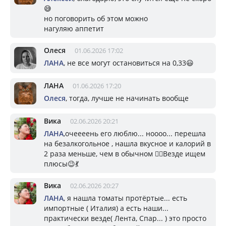
😅
но поговорить об этом можно
нагуляю аппетит
Олеся
01.06.2026 17:02
ЛАНА
, не все могут остановиться на 0,33😃
ЛАНА
01.06.2026 17:20
Олеся
, тогда, лучше не начинать вообще
Вика
02.06.2026 20:21
ЛАНА
,очеееень его люблю... ноооо... перешла
на безалкогольное , нашла вкусное и калорий в
2 раза меньше, чем в обычном 👍🏼Везде ищем
плюсы😉💃
Вика
02.06.2026 20:27
ЛАНА
, я нашла томаты протёртые... есть
импортные ( Италия) а есть наши...
практически везде( Лента, Спар... ) это просто