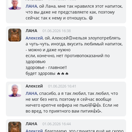
ЛАНА
, ой Лана, мне так нравился этот напиток,
что вы даже не представляете как, поэтому
сейчас так к нему и отношусь. 😄
ЛАНА
01.06.2026 16:38
Алексей
, ой, Алексей🙃нельзя злоупотреблять
а чуть-чуть, иногда, вкусить любимый напиток,
- можно и даже нужно
если, конечно, нет противопоказаний по
здоровью
здоровье - главное!!
будет здоровы 🔥🔥🔥
Алексей
01.06.2026 16:41
ЛАНА
, спасибо, а я так любил, так любил, что
не мог без него, поэтому я сейчас вообще
ничего крепче кефира не пью🤣😂👍. Если не
во вред, то приятного вам пития👍🥳.
ЛАНА
01.06.2026 16:44
Алексей
, благодарю, это случится ещё не скоро