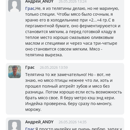
Андрей_ANDY
26.05.2026 13:24
Грас
,Не, я из телятины делаю, но не мариную,
только специи. Чтобы мясо было сочным, я
храню его в холодильнике при +2...+4 гр.С в
пергаментной бумаге, оно ферментируюется и
становится мягким, а перед готовкой кладу в
теплое место хорошо смазываю оливковым
маслом и специями и через часа три-четыре
оно становится совсем мягким. Мясо -
телятина вырезка.
Грас
26.05.2026 13:59
Телятина то же замечательно! Но - вот, не
знаю, но мясо птицы нежнее что ли, хоть и
прошел полный апгрейт зубов и мясо без
разницы. Потом хорошо если есть возможность
брать мясо свое. Я беру метро кэш энд кери.
Индейка проверена, беру сразу по-мнонгу,
морожу.
Андрей_ANDY
26.05.2026 14:35
Грас
,Я просто индейку не очень люблю, запах у