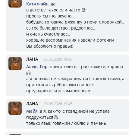
Катя Файн
, да,
в детстве такое ели часто 😊
просто, сытно, вкусно..
бабушка готовила ряженку в печи с корочкой..
сытое было детство.. радостное..
и очень счастливое..
хорошие воспоминания навеяли фоточки
Вы абсолютно правы))
ЛАНА
26.05.2026 19:43
Алекс Гор
, приготовите, - расскажите, хорошо
🤗
а я решила не заморачиваться с котлетками, а
приготовить рёбрышки свиные,
предварительно замариновав
ЛАНА
26.05.2026 19:45
Майя
, а я, как-то, с говядиной не успела
подружиться🤔
только язык говяжий люблю и печень