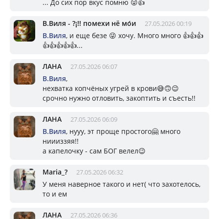
... До сих пор вкус помню 😜👍
В.Виля - ?¡!! помехи нё мо́и
27.05.2026 00:19
В.Виля
, и еще безе 😜 хочу. Много много 👍👍👍
👍👍👍👍👍...
ЛАНА
27.05.2026 06:07
В.Виля
,
нехватка копчёных угрей в крови😅🙃😉
срочно нужно отловить, закоптить и съесть!!
ЛАНА
27.05.2026 06:09
В.Виля
, нууу, эт проще простого🤗 много
ниииззяя!!
а капелочку - сам БОГ велел😉
Mariа_?
27.05.2026 06:32
У меня наверное такого и нет( что захотелось,
то и ем
ЛАНА
27.05.2026 06:36