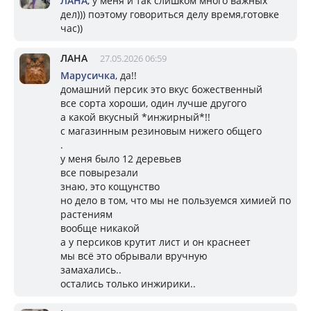
ЛАНА
, у меня и так слишком много важных
дел))) поэтому говориться делу время,готовке
час))
ЛАНА
27.05.2026 06:59
Марусичка
, да!!
домашний персик это вкус божественный
все сорта хороши, один лучше другого
а какой вкусный *инжирный*!!
с магазинным резиновым нижего общего
.
у меня было 12 деревьев
все повырезали
знаю, это кощунство
но дело в том, что мы не пользуемся химией по
растениям
вообще никакой
а у персиков крутит лист и он краснеет
мы всё это обрывали вручную
замахались..
остались только инжирики..