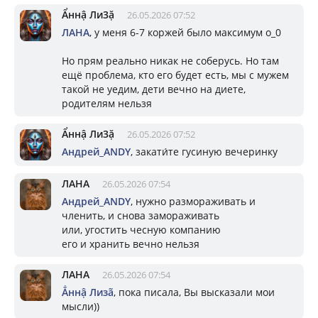
Ẩннậ Ли3ặ
26.05.2026 07:52
ЛАНА
, у меня 6-7 коржей было максимум о_0
Но прям реально никак не соберусь. Но там
ещё проблема, кто его будет есть, мы с мужем
такой не уедим, дети вечно на диете,
родителям нельзя
Ẩннậ Ли3ặ
26.05.2026 07:52
Андрей_ANDY
, закати́те гусиную вечеринку
ЛАНА
26.05.2026 07:54
Андрей_ANDY
, нужно размораживать и
членить, и снова замораживать
или, угостить чесную компанию
его и хранить вечно нельзя
ЛАНА
26.05.2026 07:54
Ẳннậ Лизã
, пока писала, Вы высказали мои
мысли))