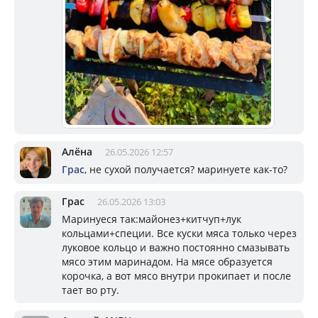
Алёна
26.05.2026 12:57
Грас
, не сухой получается? маринуете как-то?
Грас
26.05.2026 13:03
Маринуеся так:майонез+китчуп+лук
кольцами+специи. Все куски мяса только через
луковое кольцо и важно постоянно смазывать
мясо этим маринадом. На мясе образуется
корочка, а вот мясо внутри прокипает и после
тает во рту.