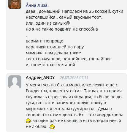
Ẳннậ Лизã
,
дааа.. домашний Наполеон из 25 коржей, сутки
настоявшийся.. самый вкусный торт..
или, один из самых😅
но я на такие подвиги не способна
.
вариант попроще
вареники с вишней на пару
мамочка нам делала такие
тесто воздушное, нежнейшее, тончайшее
и, конечно, со сметаной
Андрей_ANDY
26.05.2026 07:51
У меня гусь на 6 кг в морозилке лежит ещё с
Рождества, коллега угостил. Так как в то время
случилась стрессовая ситуация, то было не до
гуся, вот так и занимает целую полку в
морозилке, я его завакуумировал. Думаю
теперь что с ним делать. 6кг - это овердохрена
, за один раз не съешь, а есть вчерашнее, я
не люблю...