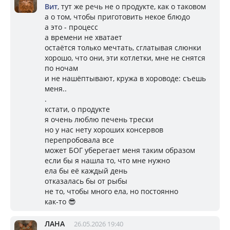
Вит
, тут же речь не о продукте, как о таковом
а о том, чтобы приготовить некое блюдо
а это - процесс
а времени не хватает
остаётся только мечтать, сглатывая слюнки
хорошо, что они, эти котлетки, мне не снятся
по ночам
и не нашёптывают, кружа в хороводе: съешь
меня..
.
кстати, о продукте
я очень люблю печень трески
но у нас нету хороших консервов
перепробовала все
может БОГ уберегает меня таким образом
если бы я нашла то, что мне нужно
ела бы её каждый день
отказалась бы от рыбы
не то, чтобы много ела, но постоянно
как-то 😎
ЛАНА
26.05.2026 19:40