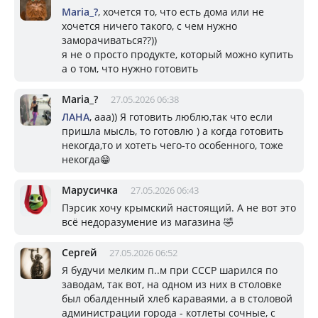
Mariа_?
, хочется то, что есть дома или не
хочется ничего такого, с чем нужно
заморачиваться??))
я не о просто продукте, который можно купить
а о том, что нужно готовить
Mariа_?
27.05.2026 06:38
ЛАНА
, ааа)) Я готовить люблю,так что если
пришла мысль, то готовлю ) а когда готовить
некогда,то и хотеть чего-то особенного, тоже
некогда😁
Марусичка
27.05.2026 06:43
Пэрсик хочу крымский настоящий. А не вот это
всё недоразумение из магазина 🤣
Сергей
27.05.2026 06:52
Я будучи мелким п..м при СССР шарился по
заводам, так вот, на одном из них в столовке
был обалденный хлеб караваями, а в столовой
администрации города - котлеты сочные, с