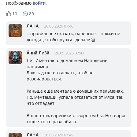
необходимо
войти
.
10
89
ЛАНА
26.05.2026 07:40
.. правильнее сказать, наверное, - ножки не
доходят, чтобы ручки сделали🤔
Ẩннậ Ли3ặ
26.05.2026 07:43
Лет 7 мечтаю о домашнем Наполеоне,
например.
Боюсь даже его делать, чтоб не
разочароваться.
Раньше ещё мечтала о домашних пельменях.
Но, мечтамши, успела отказаться от мяса, так
что отпадает.
Вот кстати, вареники с творогом бы. Но творог
тоже что-то разлюбила.
ЛАНА
26.05.2026 07:49