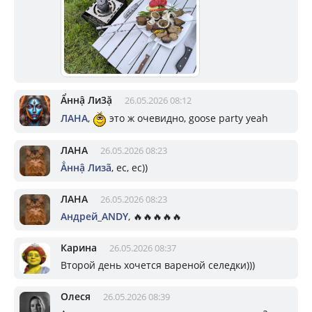
Ẩннậ Ли3ặ
26.05.2026 08:12
ЛАНА
,
это ж очевидно, goose party yeah
ЛАНА
26.05.2026 08:23
Ẳннậ Лизã
, ес, ес))
ЛАНА
26.05.2026 08:23
Андрей_ANDY
, 🔥🔥🔥🔥🔥
Карина
26.05.2026 08:37
Второй день хочется вареной селедки)))
Олеся
26.05.2026 08:39