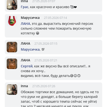
Inna
27.05.2026 07:07
Грас
, как красочно и красиво 🥰❤️
Марусичка
27.05.2026 07:14
ЛАНА
, это да, вырастить вкуснючий персик
сильно сложнее чем пожарить вкуснючую
котлетку 😁
ЛАНА
27.05.2026 07:15
Марусичка
, 💯
ЛАНА
27.05.2026 07:21
Сергей
, как же вкусно Вы всё описали!!.. я
снова их хочу..
видимо, всё-таки, буду делать😅😉🙃
Inna
27.05.2026 07:26
Обожаю тортики все домашние, но здесь не то
что руки не доходят, а больше берегу калорий
запас, чтоб с хорошего темпа сейчас не уйти)
так что 7 месяцев ничего и не пекла, как