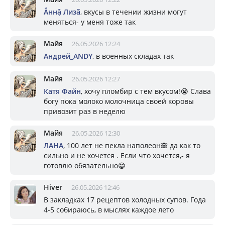
Ẳннậ Лизã
, вкусы в течении жизни могут
меняться- у меня тоже так
Майя
26.05.2026 12:24
Андрей_ANDY
, в военных складах так
Майя
26.05.2026 12:27
Катя Файн
, хочу пломбир с тем вкусом!😭 Слава
богу пока молоко молочница своей коровы
привозит раз в неделю
Майя
26.05.2026 12:30
ЛАНА
, 100 лет не пекла наполеон🙈 да как то
сильно и не хочется . Если что хочется,- я
готовлю обязательно😁
Hiver
26.05.2026 12:46
В закладках 17 рецептов холодных супов. Года
4-5 собираюсь, в мыслях каждое лето