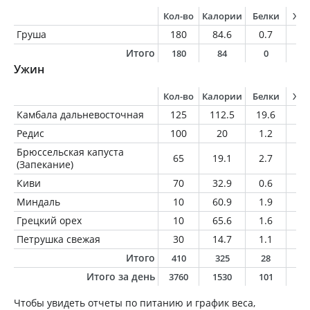
Кол-во
Калории
Белки
Жи
Груша
180
84.6
0.7
0.
Итого
180
84
0
0
Ужин
Кол-во
Калории
Белки
Жи
Камбала дальневосточная
125
112.5
19.6
3.
Редис
100
20
1.2
0.
Брюссельская капуста
65
19.1
2.7
0.
(Запекание)
Киви
70
32.9
0.6
0.
Миндаль
10
60.9
1.9
5.
Грецкий орех
10
65.6
1.6
6.
Петрушка свежая
30
14.7
1.1
0.
Итого
410
325
28
1
Итого за день
3760
1530
101
5
Чтобы увидеть отчеты по питанию и график веса,