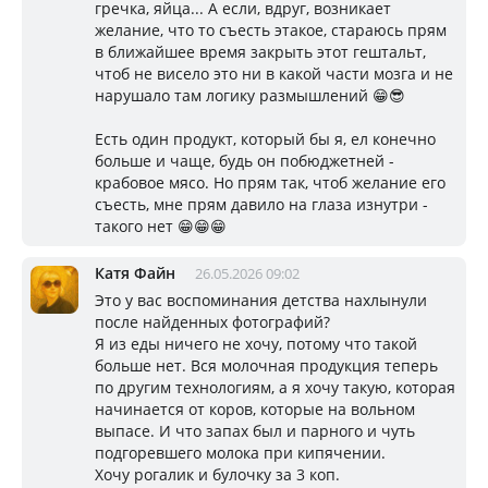
гречка, яйца... А если, вдруг, возникает
желание, что то съесть этакое, стараюсь прям
в ближайшее время закрыть этот гештальт,
чтоб не висело это ни в какой части мозга и не
нарушало там логику размышлений 😁😎
Есть один продукт, который бы я, ел конечно
больше и чаще, будь он побюджетней -
крабовое мясо. Но прям так, чтоб желание его
съесть, мне прям давило на глаза изнутри -
такого нет 😁😁😁
Катя Файн
26.05.2026 09:02
Это у вас воспоминания детства нахлынули
после найденных фотографий?
Я из еды ничего не хочу, потому что такой
больше нет. Вся молочная продукция теперь
по другим технологиям, а я хочу такую, которая
начинается от коров, которые на вольном
выпасе. И что запах был и парного и чуть
подгоревшего молока при кипячении.
Хочу рогалик и булочку за 3 коп.