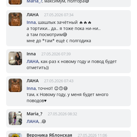
Mariа_?
, максимум, полтора😅
ЛАНА
27.05.2026 07:34
Inna
, шашлык зачётный 🔥🔥🔥
а тортики.. да.. я тоже пока ни-ни..
а там посмотрим😅
мне до *там* ещё с полгодика
Inna
27.05.2026 07:39
ЛАНА
, как-раз к новому году и повод будет
отметить))
ЛАНА
27.05.2026 07:43
Inna
, точно!! 😉🙃😅
там, к Новому году, у меня будет много
поводов♥️
Mariа_?
27.05.2026 08:32
ЛАНА
, ,😅
Вероника Яблонская
27.05.2026 11:06