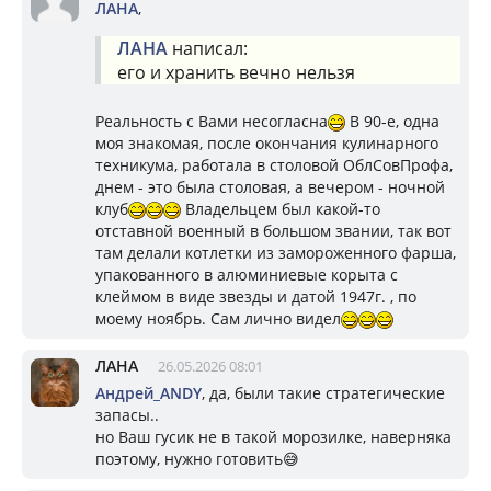
ЛАНА
,
ЛАНА
написал:
его и хранить вечно нельзя
Реальность с Вами несогласна
В 90-е, одна
моя знакомая, после окончания кулинарного
техникума, работала в столовой ОблСовПрофа,
днем - это была столовая, а вечером - ночной
клуб
Владельцем был какой-то
отставной военный в большом звании, так вот
там делали котлетки из замороженного фарша,
упакованного в алюминиевые корыта с
клеймом в виде звезды и датой 1947г. , по
моему ноябрь. Сам лично видел
ЛАНА
26.05.2026 08:01
Андрей_ANDY
, да, были такие стратегические
запасы..
но Ваш гусик не в такой морозилке, наверняка
поэтому, нужно готовить😅