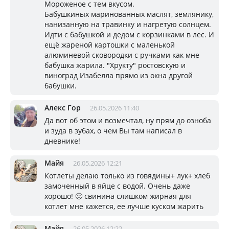
Мороженое с тем вкусом.
Бабушкиных маринованных маслят, землянику,
нанизанную на травинку и нагретую солнцем.
Идти с бабушкой и дедом с корзинками в лес. И
ещё жареной картошки с маленькой
алюминевой сковородки с ручками как мне
бабушка жарила. "Хрукту" ростовскую и
виноград Изабелла прямо из окна другой
бабушки.
Алекс Гор
26.05.2026 11:40
Да вот об этом и возмечтал, ну прям до озноба
и зуда в зубах, о чем Вы там написал в
дневнике!
Майя
26.05.2026 12:21
Котлеты делаю только из говядины+ лук+ хлеб
замоченный в яйце с водой. Очень даже
хорошо! 🙂 свинина слишком жирная для
котлет мне кажется, ее лучше куском жарить
Майя
26.05.2026 12:22