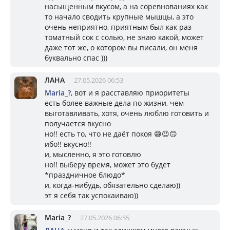
насыщенным вкусом, а на соревнованиях как
то начало сводить крупные мышцы, а это
очень неприятно, приятным был как раз
томатный сок с солью, не знаю какой, может
даже тот же, о котором вы писали, он меня
буквально спас )))
ЛАНА
27.05.2026 06:53
Mariа_?
, вот и я расставляю приоритеты
есть более важные дела по жизни, чем
выготавливать, хотя, очень люблю готовить и
получается вкусно
но!! есть то, что не даёт покоя 😅😉🙃
ибо!! вкусно!!
и, мысленно, я это готовлю
но!! выберу время, может это будет
*праздничное блюдо*
и, когда-нибудь, обязательно сделаю))
эт я себя так успокаиваю))
Mariа_?
27.05.2026 06:55