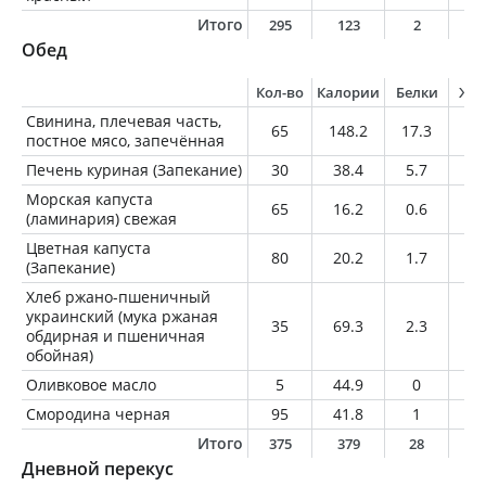
Итого
295
123
2
0
Обед
Кол-во
Калории
Белки
Жи
Свинина, плечевая часть,
65
148.2
17.3
8.
постное мясо, запечённая
Печень куриная (Запекание)
30
38.4
5.7
1.
Морская капуста
65
16.2
0.6
0.
(ламинария) свежая
Цветная капуста
80
20.2
1.7
0.
(Запекание)
Хлеб ржано-пшеничный
украинский (мука ржаная
35
69.3
2.3
0.
обдирная и пшеничная
обойная)
Оливковое масло
5
44.9
0
5
Смородина черная
95
41.8
1
0.
Итого
375
379
28
1
Дневной перекус