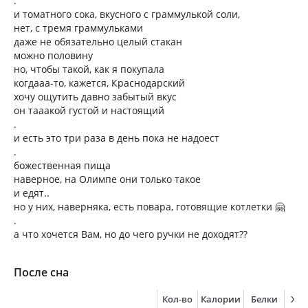
.
и томатного сока, вкусного с граммулькой соли,
нет, с тремя граммульками
даже не обязательно целый стакан
можно половину
но, чтобы такой, как я покупала
когдааа-то, кажется, Краснодарский
хочу ощутить давно забытый вкус
он тааакой густой и настоящий
.
и есть это три раза в день пока не надоест
.
божественная пища
наверное, на Олимпе они только такое
и едят..
но у них, наверняка, есть повара, готовящие котлетки 🤗
.
а что хочется Вам, но до чего ручки не доходят??
После сна
Кол-во
Калории
Белки
Жи