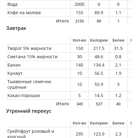
Вода
2000
0
0
0
Кофе на молоке
155
89.9
1.1
1.
Итого
2155
89
1
1
Завтрак
Кол-во
Калории
Белки
Жи
Творог 5% жирности
150
217.5
31.5
7.
Сметана 15% жирности
30
48.6
0.8
4.
Банан
140
134.4
2.1
0.
Кунжут
10
56.5
1.9
4.
Тыквенные семечки,
10
55.9
3
4.
сушеные
Какао-порошок
5
14.5
1.2
0.
Итого
345
527
40
2
Утренний перекус
Кол-во
Калории
Белки
Жи
Грейпфрут розовый и
295
123.9
2.3
0.
красный