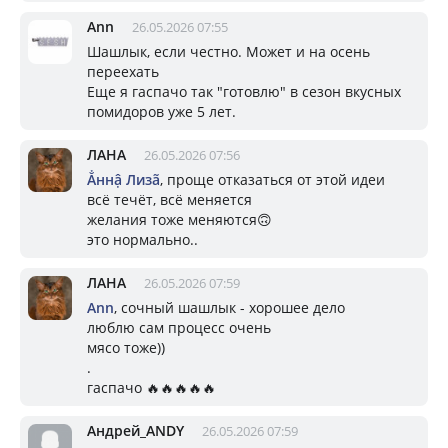
Ann
26.05.2026 07:55
Шашлык, если честно. Может и на осень
переехать
Еще я гаспачо так "готовлю" в сезон вкусных
помидоров уже 5 лет.
ЛАНА
26.05.2026 07:56
Ẳннậ Лизã
, проще отказаться от этой идеи
всё течёт, всё меняется
желания тоже меняются🙃
это нормально..
ЛАНА
26.05.2026 07:59
Ann
, сочный шашлык - хорошее дело
люблю сам процесс очень
мясо тоже))
.
гаспачо 🔥🔥🔥🔥🔥
Андрей_ANDY
26.05.2026 07:59