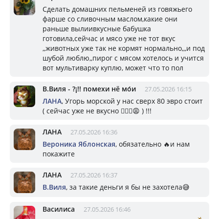
Сделать домашних пельменей из говяжьего
фарше со сливочным маслом,какие они
раньше вылиивкусные бабушка
готовила,сейчас и мясо уже не тот вкус
,,животных уже так не кормят нормально,,,и под
шубой люблю,,пирог с мясом хотелось и учится
вот мультиварку куплю, может что то пол
В.Виля - ?¡!! помехи нё мо́и
27.05.2026 16:15
ЛАНА
, Угорь морской у нас сверх 80 эвро стоит
( сейчас уже не вкусно 😮‍💨🤬😩 ) !!!
ЛАНА
27.05.2026 16:36
Вероника Яблонская
, обязательно 🔥и нам
покажите
ЛАНА
27.05.2026 16:37
В.Виля
, за такие деньги я бы не захотела😅
Василиса
27.05.2026 16:46