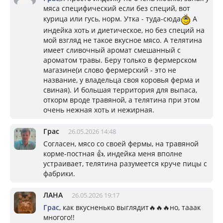
мяса специфический если без специй, вот
курица или гусь, норм. Утка - туда-сюда
А
индейка хоть и диетическое, но без специй на
мой взгляд не такое вкусное мясо. А телятина
имеет сливочный аромат смешанный с
ароматом травы. Беру только в фермерском
магазине(и слово фермерский - это не
название, у владельца своя коровья ферма и
свиная). И большая территория для выпаса,
откорм вроде травяной, а телятина при этом
очень нежная хоть и нежирная.
Грас
26.05.2026 14:48
Согласен, мясо со своей фермы, на травяной
корме-постная 👍, индейка меня вполне
устраивает, телятина разумеется круче пицы с
фабрики.
ЛАНА
26.05.2026 19:17
Грас
, как вкусненько выглядит🔥🔥🔥но, тааак
многого!!