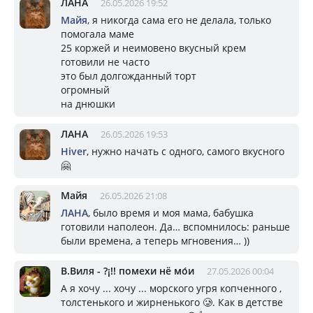
ЛАНА
26.05.2026 19:52
Майя
, я никогда сама его не делала, только
помогала маме
25 коржей и неимовено вкусный крем
готовили не часто
это был долгожданный торт
огромный
на днюшки
ЛАНА
26.05.2026 19:53
Hiver
, нужно начать с одного, самого вкусного
🤗
Майя
26.05.2026 21:08
ЛАНА
, было время и моя мама, бабушка
готовили наполеон. Да… вспомнилось: раньше
были времена, а теперь мгновения… ))
В.Виля - ?¡!! помехи нё мо́и
27.05.2026 00:04
А я хочу ... хочу ... морского угря копченного ,
толстенького и жирненького 🥲. Как в детстве