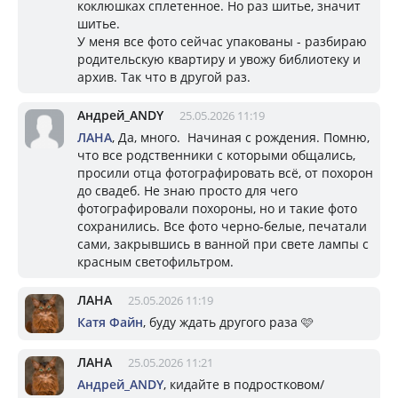
коклюшках сплетенное. Но раз шитье, значит
шитье.
У меня все фото сейчас упакованы - разбираю
родительскую квартиру и увожу библиотеку и
архив. Так что в другой раз.
Андрей_ANDY
25.05.2026 11:19
ЛАНА
, Да, много. Начиная с рождения. Помню,
что все родственники с которыми общались,
просили отца фотографировать всё, от похорон
до свадеб. Не знаю просто для чего
фотографировали похороны, но и такие фото
сохранились. Все фото черно-белые, печатали
сами, закрывшись в ванной при свете лампы с
красным светофильтром.
ЛАНА
25.05.2026 11:19
Катя Файн
, буду ждать другого раза 🩷
ЛАНА
25.05.2026 11:21
Андрей_ANDY
, кидайте в подростковом/