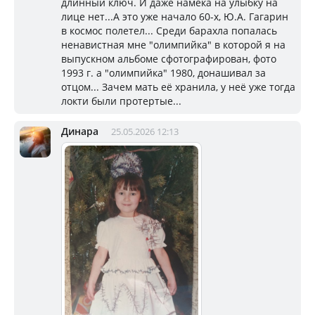
длинный ключ. И даже намека на улыбку на
лице нет...А это уже начало 60-х, Ю.А. Гагарин
в космос полетел... Среди барахла попалась
ненавистная мне "олимпийка" в которой я на
выпускном альбоме сфотографирован, фото
1993 г. а "олимпийка" 1980, донашивал за
отцом... Зачем мать её хранила, у неё уже тогда
локти были протертые...
Динара
25.05.2026 12:13