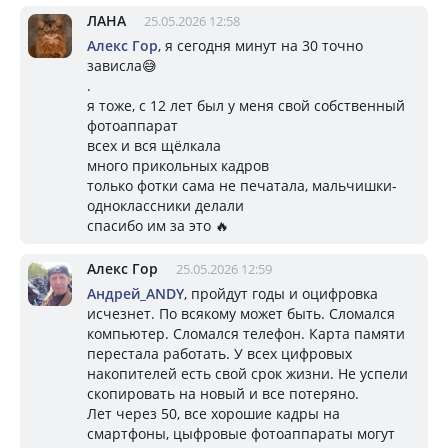
ЛАНА
25.05.2026 12:58
Алекс Гор
, я сегодня минут на 30 точно
зависла😅
.
я тоже, с 12 лет был у меня свой собственный
фотоаппарат
всех и вся щёлкала
много прикольных кадров
только фотки сама не печатала, мальчишки-
одноклассники делали
спасибо им за это 🔥
Алекс Гор
25.05.2026 12:59
Андрей_ANDY
, пройдут годы и оцифровка
исчезнет. По всякому может быть. Сломался
компьютер. Сломался телефон. Карта памяти
перестала работать. У всех цифровых
накопителей есть свой срок жизни. Не успели
скопировать на новый и все потеряно.
Лет через 50, все хорошие кадры на
смартфоны, цыфровые фотоаппараты могут