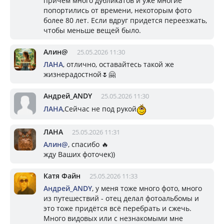
причем много дубликатов и уже многие
попортились от времени, некоторым фото
более 80 лет. Если вдруг придется переезжать,
чтобы меньше вещей было.
Алин@
25.05.2026 11:30
ЛАНА
, отлично, оставайтесь такой же
жизнерадостной🌷🤗
Андрей_ANDY
25.05.2026 11:30
ЛАНА
,Сейчас не под рукой
ЛАНА
25.05.2026 11:31
Алин@
, спасибо 🔥
жду Ваших фоточек))
Катя Файн
25.05.2026 11:33
Андрей_ANDY
, у меня тоже много фото, много
из путешествий - отец делал фотоальбомы и
это тоже придётся всё перебрать и сжечь.
Много видовых или с незнакомыми мне