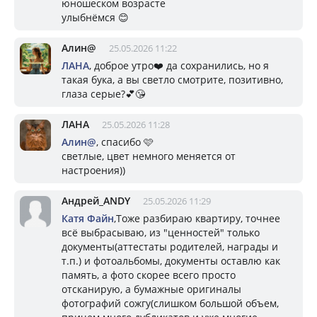
юношеском возрасте
улыбнёмся 😊
Алин@
25.05.2026 11:22
ЛАНА
, доброе утро❤️ да сохранились, но я
такая бука, а вы светло смотрите, позитивно,
глаза серые?💕😘
ЛАНА
25.05.2026 11:28
Алин@
, спасибо 🩷
светлые, цвет немного меняется от
настроения))
Андрей_ANDY
25.05.2026 11:29
Катя Файн
,Тоже разбираю квартиру, точнее
всё выбрасываю, из "ценностей" только
документы(аттестаты родителей, награды и
т.п.) и фотоальбомы, документы оставлю как
память, а фото скорее всего просто
отсканирую, а бумажные оригиналы
фотографий сожгу(слишком большой объем,