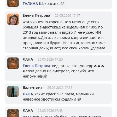
ГАЛИНА Ш
, красотка🩷
Елена Петрова
25.05.2026 17:17
Фото конечно хорошо.Но у меня ещё есть
большая видеотека,еженедельная с 1995 по
2013 год записывали видео.И не нужно ИИ
оживлять.Дети, со своими капризничает и в
праздники и в будни. Но что интересно,самая
старшая дочь(38 лет) все свои копии удалила.
ЛАНА
25.05.2026 17:20
Елена Петрова
, видеотека это супперр🔥🔥🔥
я свои давно не смотрела, спасибо, что
напомнили🤗
Валентина
25.05.2026 17:33
ЛАНА
, какие красивые глаза, мальчики
наверное хвостиком ходили?! 😃
ЛАНА
25.05.2026 17:43
Валентина
, спасибо большое, Валентина🩷