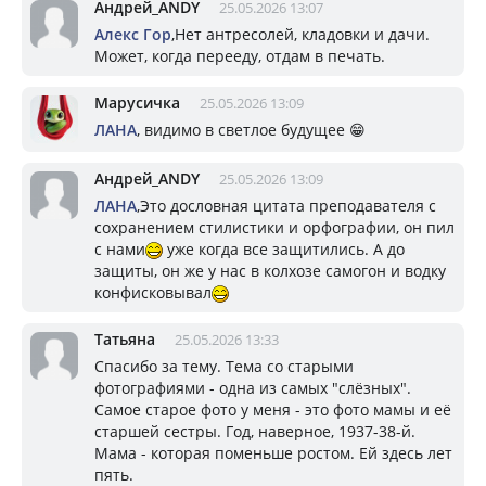
Андрей_ANDY
25.05.2026 13:07
Алекс Гор
,Нет антресолей, кладовки и дачи.
Может, когда перееду, отдам в печать.
Марусичка
25.05.2026 13:09
ЛАНА
, видимо в светлое будущее 😁
Андрей_ANDY
25.05.2026 13:09
ЛАНА
,Это дословная цитата преподавателя с
сохранением стилистики и орфографии, он пил
с нами
уже когда все защитились. А до
защиты, он же у нас в колхозе самогон и водку
конфисковывал
Татьяна
25.05.2026 13:33
Спасибо за тему. Тема со старыми
фотографиями - одна из самых "слёзных".
Самое старое фото у меня - это фото мамы и её
старшей сестры. Год, наверное, 1937-38-й.
Мама - которая поменьше ростом. Ей здесь лет
пять.