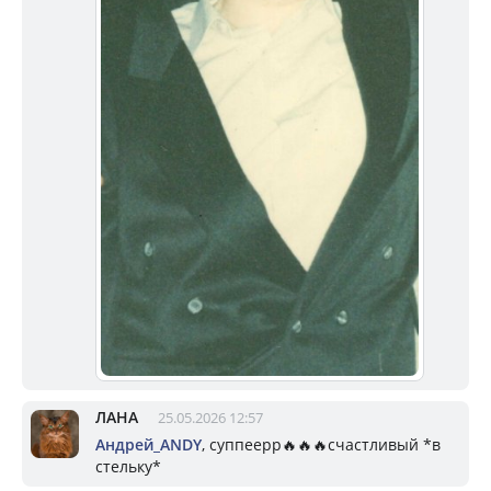
ЛАНА
25.05.2026 12:57
Андрей_ANDY
, суппеерр🔥🔥🔥счастливый *в
стельку*