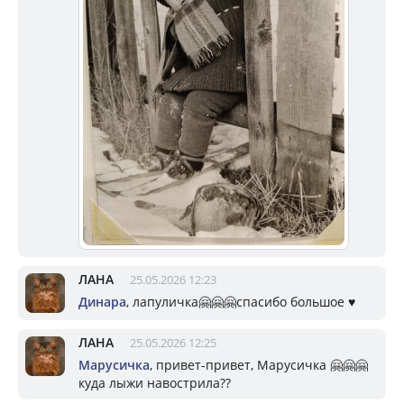
ЛАНА
25.05.2026 12:23
Динара
, лапуличка🤗🤗🤗спасибо большое ♥️
ЛАНА
25.05.2026 12:25
Марусичка
, привет-привет, Марусичка 🤗🤗🤗
куда лыжи навострила??