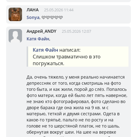
ЛАНА
25.05.2026 11:44
Sonya
, 🩷🩷🩷🩷🩷
Андрей_ANDY
25.05.2026 12:07
Катя Файн
,
Катя Файн
написал:
Слишком травматично в это
погружаться.
Да, очень тяжело, у меня реально начинается
депрессняк от того, когда смотришь на фото
того быта, и как жили, порой до слёз. Попалось
фото матери, когда ей было лет пять наверное,
не знаю кто фотографировал, фото сделано во
дворе барака где она жила на 9 кв. м с
матерью, теткой и двумя сестрами. Одета в
какое-то тряпьё, пальто не по росту и на
голове не то шерстяной платок, не то шаль,
обернутая вокруг шеи. На шее на веревке