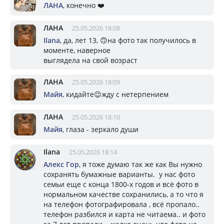
ЛАНА
, конечно ❤️
ЛАНА
25.05.2026 18:08
Ilana
, да, лет 13, 🙃на фото так получилось в
моменте, наверное
выглядела на свой возраст
ЛАНА
25.05.2026 18:09
Майя
, кидайте😉жду с нетерпением
ЛАНА
25.05.2026 18:10
Майя
, глаза - зеркало души
Ilana
25.05.2026 18:14
Алекс Гор
, я тоже думаю так же как Вы нужно
сохранять бумажные варианты. у нас фото
семьи еще с конца 1800-х годов и всё фото в
нормальном качестве сохранились, а то что я
на телефон фотографировала , всё пропало..
телефон разбился и карта не читаема.. и фото