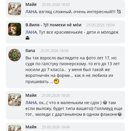
Майя
25.05.2026 18:02
ЛАНА
, взгляд сложный, очень интересный!!! 🥰
В.Виля - ?¡!! помехи нё мо́и
25.05.2026 18:04
ЛАНА
, Тут все красивеньки́е - дети и мо́лодеж
👻
Ilana
25.05.2026 18:04
Вы так взросло выглядите на фото лет 17, но
судя по галстуку пионерскому. то его до 13 лет
носили до 7 класса.. у меня был такой же
воротничёк на форме... как я не любила их
пришивать ...
Майя
25.05.2026 18:05
ЛАНА
, ох,..( что я маленьким не сдох ) 😂 там
если выложу, будет типа вашего)) Голливуд еще
тот.. миледи с дартаньяном в одном флаконе😂
Майя
25.05.2026 18:06