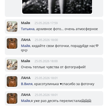
Майя
25.05.2026 17:59
Татьяна
, архивное фото… очень атмосферное
ЛАНА
25.05.2026 18:00
Майя
, кидайте свои фоточки, порадуйде нас💜
🩵🩷
Майя
25.05.2026 18:00
Очень теплые чувства от фотографий!
ЛАНА
25.05.2026 18:01
В.Виля
, красотулинька ♥️спасибо за фоточку
ЛАНА
25.05.2026 18:01
Майя
,я уже раз десять перелистала🤗🤗🤗