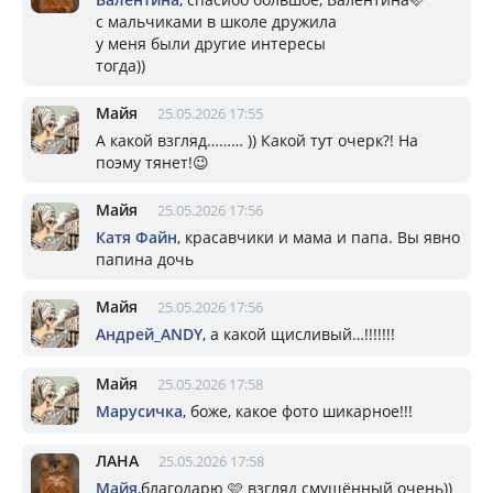
с мальчиками в школе дружила
у меня были другие интересы
тогда))
Майя
25.05.2026 17:55
А какой взгляд……… )) Какой тут очерк?! На
поэму тянет!😉
Майя
25.05.2026 17:56
Катя Файн
, красавчики и мама и папа. Вы явно
папина дочь
Майя
25.05.2026 17:56
Андрей_ANDY
, а какой щисливый…!!!!!!!
Майя
25.05.2026 17:58
Марусичка
, боже, какое фото шикарное!!!
ЛАНА
25.05.2026 17:58
Майя
,благодарю 🩷 взгляд смущённый очень))