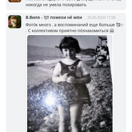
никогда не умела позировать
В.Виля - ?¡!! помехи нё мо́и
25.05.2026 17:58
Фото́к много , а воспоминаний еще болъше 🥰✨
. С коллективом приятно по́знакомиться 🤗