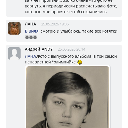
за 7 лет пропали... жалко очень что фото не
вернуть, я периодически распечатываю фото,
которые мне нравятся чтоб сохранились
ЛАНА
25.05.2026 18:36
В.Виля
, смотрю и улыбаюсь, такие все котятки
🤗🤗🤗
Андрей_ANDY
25.05.2026 20:14
ЛАНА
,Фото с выпускного альбома, в той самой
ненавистной "олимпийке"