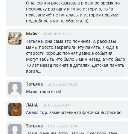
Она, если и рассказывала в разное время по
нескольку раз одну и ту же историю, то "в
показаниях" не путалась, и история новыми
подробностями не обрастала).
Майя
26.05.2026 18:29
Татьяна
, она сама это помнила. А рассказы
мамы просто закрепили эту память. Люди в
старости хорошо помнят давние события.
Могут забыть что было 5 мин назад, а что было
70 лет назад помнят в деталях. Детская память
яркая…
Татьяна
26.05.2026 18:53
Майя
, так и есть!
ЛАНА
26.05.2026 19:11
Алекс Гор
, замечательная фоточка 🔥спасибо
Татьяна
01.06.2026 10:34
ЛАНА, я нашла фото - это мы с сестрой. Она