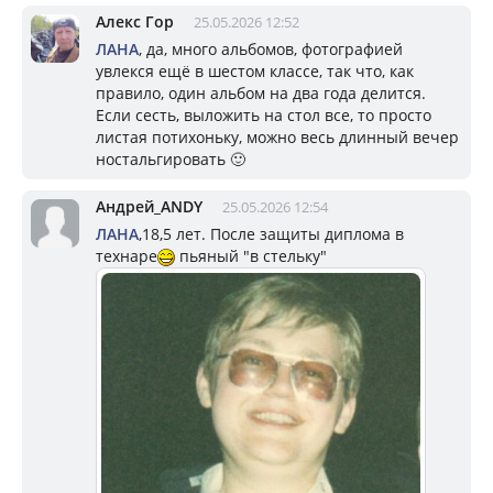
Алекс Гор
25.05.2026 12:52
ЛАНА
, да, много альбомов, фотографией
увлекся ещё в шестом классе, так что, как
правило, один альбом на два года делится.
Если сесть, выложить на стол все, то просто
листая потихоньку, можно весь длинный вечер
ностальгировать 🙂
Андрей_ANDY
25.05.2026 12:54
ЛАНА
,18,5 лет. После защиты диплома в
технаре
пьяный "в стельку"