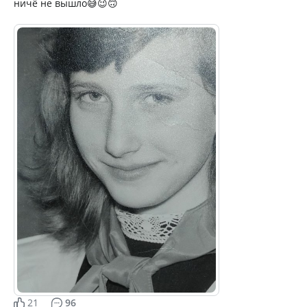
ничё не вышло😅😉🙃
21
96