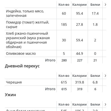
Кол-во
Калории
Белки
Жи
Индейка, только мясо,
60
95.4
17.4
2.
запечённая
Помидор (томат) желтый,
185
27.8
1.8
0.
сырые
Хлеб ржано-пшеничный
украинский (мука ржаная
30
59.4
2
0.
обдирная и пшеничная
обойная)
Оливковое масло
5
44.9
0
5
Итого
280
227
21
8
Дневной перекус
Кол-во
Калории
Белки
Жи
Черешня
615
319.8
6.8
2.
Итого
615
319
6
2
Ужин
Кол-во
Калории
Белки
Жи
Дыня белая мускатная
545
196.2
2.9
0.