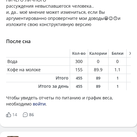
рассуждения невыспавшегося человека..
и, да.. моё мнение может измениться, если Вы
аргументированно опровергните мои доводы😁😉🙃и
изложите свою конструктивную версию
После сна
Кол-во
Калории
Белки
Жи
Вода
300
0
0
0
Кофе на молоке
155
89.9
1.1
1.
Итого
455
89
1
1
Итого за день
455
89
1
1
Чтобы увидеть отчеты по питанию и график веса,
необходимо
войти
.
14
86