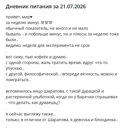
Дневник питания за 21.07.2026
привет, мир♥️
за неделю минус 💯💯💯
обычный показатель, не много и не мало
бывало, - и побольше минус, но и плюсы за неделю тоже
были..
видимо, неделя для эксперимента не срок
.
вот сижу, пью кофеёк и думаю..
с одной стороны, жаль тратить время, вдруг что-то
упускаю..
с другой, философической, - впереди вечность, можно и
поиграться..
.
вспомнилось лицо Шарапова, с такой дурацкой и
растерянной улыбочкой, когда он у Варечки спрашивал
- что делать, как думаешь¿?
.
я сейчас выгляжу также..
только, в отличии от Шарапова, я девочка и блондинка..
.