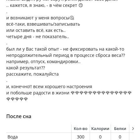
.. кажется, я знаю, - в чём секрет 🙃
.
и возникают у меня вопросы🤔
всё-таки, взвешивать/записывать
или оставить всё, как есть..
четыре дня - не показатель..
.
был ли у Вас такой опыт - не фиксировать на какой-то
непродолжительный период в процессе сброса веса??
например, отпуск, командировки..
какой результат??
расскажите, пожалуйста
.
и, конечно!! всем хорошего настроения
и побольше радости в жизни 🌹🌹🌹🌹🌹🌹🌹🌹🌹🌹🌹🌹🌹🌹
🌹🌹🌹🌹🌹
После сна
Кол-во
Калории
Белки
Жи
Вода
300
0
0
0