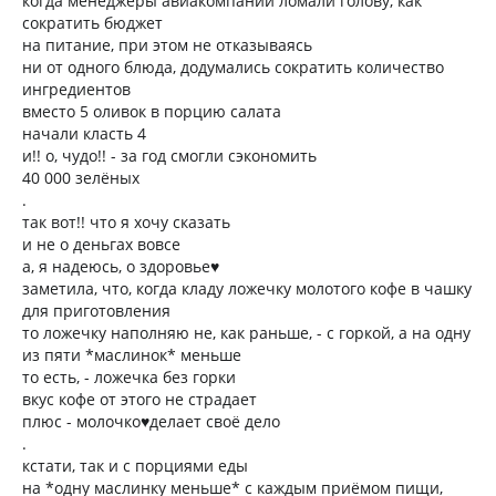
когда менеджеры авиакомпании ломали голову, как
сократить бюджет
на питание, при этом не отказываясь
ни от одного блюда, додумались сократить количество
ингредиентов
вместо 5 оливок в порцию салата
начали класть 4
и!! о, чудо!! - за год смогли сэкономить
40 000 зелёных
.
так вот!! что я хочу сказать
и не о деньгах вовсе
а, я надеюсь, о здоровье♥️
заметила, что, когда кладу ложечку молотого кофе в чашку
для приготовления
то ложечку наполняю не, как раньше, - с горкой, а на одну
из пяти *маслинок* меньше
то есть, - ложечка без горки
вкус кофе от этого не страдает
плюс - молочко♥️делает своё дело
.
кстати, так и с порциями еды
на *одну маслинку меньше* с каждым приёмом пищи,