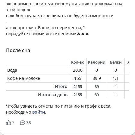
эксперимент по интуитивному питанию продолжаю на
этой неделе
в любом случае, взвешивать не будет возможности
.
а как проходят Ваши эксперименты¿?
порадуйте своими достижениями🔥🔥🔥
После сна
Кол-во
Калории
Белки
Жи
Вода
2000
0
0
0
Кофе на молоке
155
89.9
1.1
1.
Итого
2155
89
1
1
Итого за день
2155
89
1
1
Чтобы увидеть отчеты по питанию и график веса,
необходимо
войти
.
7
35