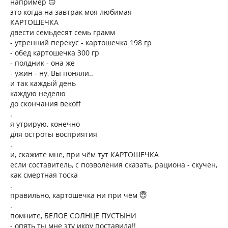
например 🙃
это когда на завтрак моя любимая
КАРТОШЕЧКА
двести семьдесят семь грамм
- утренний перекус - картошечка 198 гр
- обед картошечка 300 гр
- полдник - она же
- ужин - ну, Вы поняли..
и так каждый день
каждую неделю
до скончания векоff
.
я утрирую, конечно
для остроты восприятия
.
и, скажите мне, при чём тут КАРТОШЕЧКА
если составитель, с позволения сказать, рациона - скучен,
как смертная тоска
.
правильно, картошечка ни при чём 😇
.
помните, БЕЛОЕ СОЛНЦЕ ПУСТЫНИ
- опять ты мне эту икру поставила!!