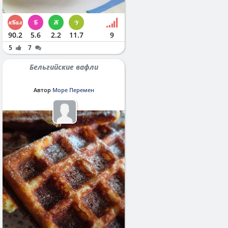
90.2
5.6
2.2
11.7
9
5
7
Бельгийские вафли
Автор
Море Перемен