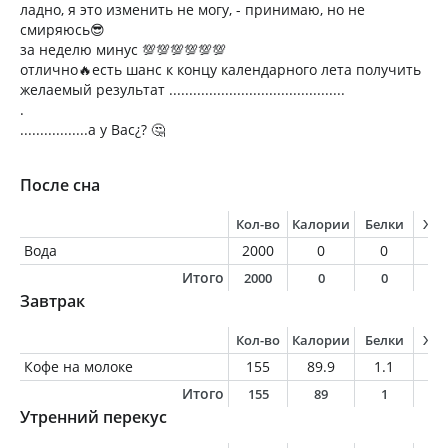
ладно, я это изменить не могу, - принимаю, но не
смиряюсь😎
за неделю минус 💯💯💯💯💯💯
отлично🔥есть шанс к концу календарного лета получить
желаемый результат ............................................
.
.................а у Вас¿? 🤔
После сна
Кол-во
Калории
Белки
Жи
Вода
2000
0
0
0
Итого
2000
0
0
0
Завтрак
Кол-во
Калории
Белки
Жи
Кофе на молоке
155
89.9
1.1
1.
Итого
155
89
1
1
Утренний перекус