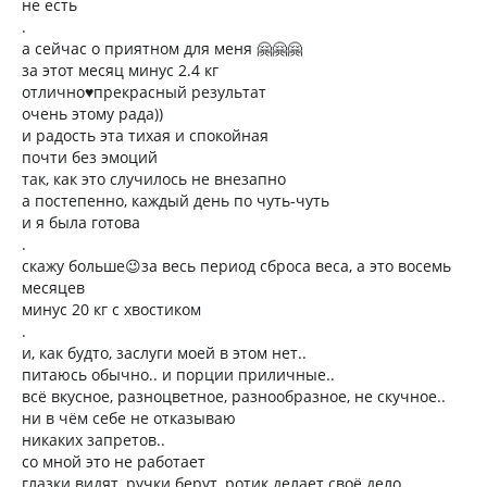
не есть
.
а сейчас о приятном для меня 🤗🤗🤗
за этот месяц минус 2.4 кг
отлично♥️прекрасный результат
очень этому рада))
и радость эта тихая и спокойная
почти без эмоций
так, как это случилось не внезапно
а постепенно, каждый день по чуть-чуть
и я была готова
.
скажу больше😉за весь период сброса веса, а это восемь
месяцев
минус 20 кг с хвостиком
.
и, как будто, заслуги моей в этом нет..
питаюсь обычно.. и порции приличные..
всё вкусное, разноцветное, разнообразное, не скучное..
ни в чём себе не отказываю
никаких запретов..
со мной это не работает
глазки видят, ручки берут, ротик делает своё дело..