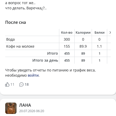
а вопрос тот же..
что делать, Варечка¿?..
После сна
Кол-во
Калории
Белки
Жи
Вода
300
0
0
0
Кофе на молоке
155
89.9
1.1
1.
Итого
455
89
1
1
Итого за день
455
89
1
1
Чтобы увидеть отчеты по питанию и график веса,
необходимо
войти
.
11
18
ЛАНА
20.07.2026 06:20