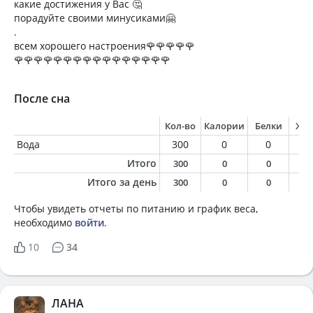
какие достижения у Вас 🤔
порадуйте своими минусиками🤗
.
всем хорошего настроения🌹🌹🌹🌹🌹
🌹🌹🌹🌹🌹🌹🌹🌹🌹🌹🌹🌹🌹🌹🌹🌹
После сна
Кол-во
Калории
Белки
Жи
Вода
300
0
0
0
Итого
300
0
0
0
Итого за день
300
0
0
0
Чтобы увидеть отчеты по питанию и график веса,
необходимо
войти
.
10
34
ЛАНА