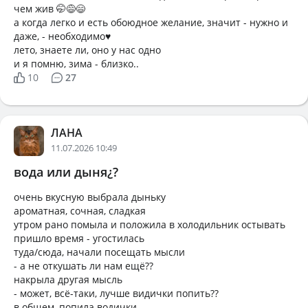
чем жив 🤭😅😄
а когда легко и есть обоюдное желание, значит - нужно и
даже, - необходимо♥️
лето, знаете ли, оно у нас одно
и я помню, зима - близко..
10
27
ЛАНА
11.07.2026 10:49
вода или дыня¿?
очень вкусную выбрала дыньку
ароматная, сочная, сладкая
утром рано помыла и положила в холодильник остывать
пришло время - угостилась
туда/сюда, начали посещать мысли
- а не откушать ли нам ещё??
накрыла другая мысль
- может, всё-таки, лучше видички попить??
в общем, попила водички..