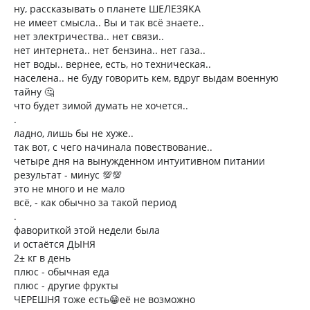
ну, рассказывать о планете ШЕЛЕЗЯКА
не имеет смысла.. Вы и так всё знаете..
нет электричества.. нет связи..
нет интернета.. нет бензина.. нет газа..
нет воды.. вернее, есть, но техническая..
населена.. не буду говорить кем, вдруг выдам военную
тайну 🤔
что будет зимой думать не хочется..
.
ладно, лишь бы не хуже..
так вот, с чего начинала повествование..
четыре дня на вынужденном интуитивном питании
результат - минус 💯💯
это не много и не мало
всё, - как обычно за такой период
.
фавориткой этой недели была
и остаётся ДЫНЯ
2± кг в день
плюс - обычная еда
плюс - другие фрукты
ЧЕРЕШНЯ тоже есть😁её не возможно