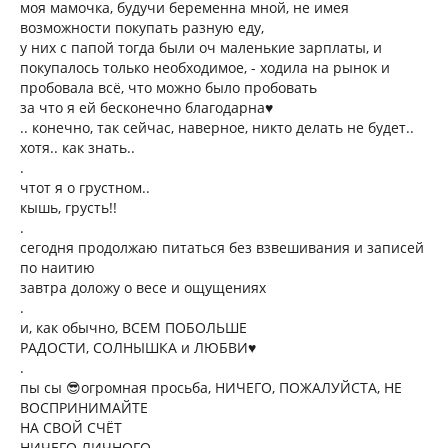
моя мамочка, будучи беременна мной, не имея
возможности покупать разную еду,
у них с папой тогда были оч маленькие зарплаты, и
покупалось только необходимое, - ходила на рынок и
пробовала всё, что можно было пробовать
за что я ей бесконечно благодарна♥️
.. конечно, так сейчас, наверное, никто делать не будет..
хотя.. как знать..
.
чтот я о грустном..
кышь, грусть!!
.
сегодня продолжаю питаться без взвешивания и записей
по наитию
завтра доложу о весе и ощущениях
.
и, как обычно, ВСЕМ ПОБОЛЬШЕ
РАДОСТИ, СОЛНЫШКА и ЛЮБВИ♥️
.
пы сы 😎огромная просьба, НИЧЕГО, ПОЖАЛУЙСТА, НЕ
ВОСПРИНИМАЙТЕ
НА СВОЙ СЧЁТ
НИЧЕГО ЛИЧНОГО