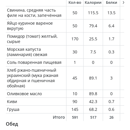
Кол-во
Калории
Белки
Жи
Свинина, средняя часть
50
115.5
13.5
6.
филе на кости, запечённая
Яйцо куриное вареное
50
79.4
6.4
5.
вкрутую
Помидор (томат) желтый,
170
25.5
1.7
0.
сырые
Морская капуста
30
7.5
0.3
0.
(ламинария) свежая
Соль поваренная пищевая
1
0
0
0
Хлеб ржано-пшеничный
украинский (мука ржаная
45
89.1
3
0.
обдирная и пшеничная
обойная)
Оливковое масло
10
89.8
0
1
Киви
90
42.3
0.7
0.
Груша
145
68.2
0.6
0.
Итого
591
517
26
2
Обед