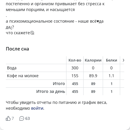
постепенно и организм привыкает без стресса к
меньшим порциям, и насыщается
.
а психоэмоциональное состояние - наше всё♥️да
да¿?
что скажете🤔
После сна
Кол-во
Калории
Белки
Жи
Вода
300
0
0
0
Кофе на молоке
155
89.9
1.1
1.
Итого
455
89
1
1
Итого за день
455
89
1
1
Чтобы увидеть отчеты по питанию и график веса,
необходимо
войти
.
7
63