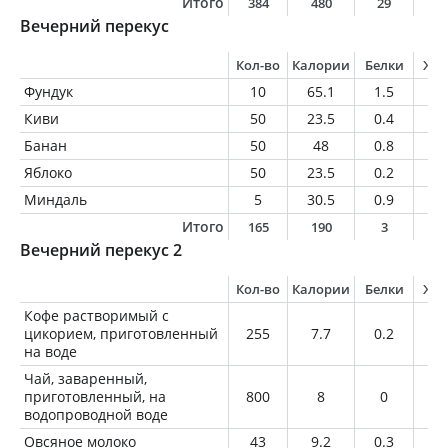
Итого
384
480
29
2
Вечерний перекус
Кол-во
Калории
Белки
Жи
Фундук
10
65.1
1.5
6.
Киви
50
23.5
0.4
0.
Банан
50
48
0.8
0.
Яблоко
50
23.5
0.2
0.
Миндаль
5
30.5
0.9
2.
Итого
165
190
3
9
Вечерний перекус 2
Кол-во
Калории
Белки
Жи
Кофе растворимый с
цикорием, приготовленный
255
7.7
0.2
0
на воде
Чай, заваренный,
приготовленный, на
800
8
0
0
водопроводной воде
Овсяное молоко
43
9.2
0.3
0.