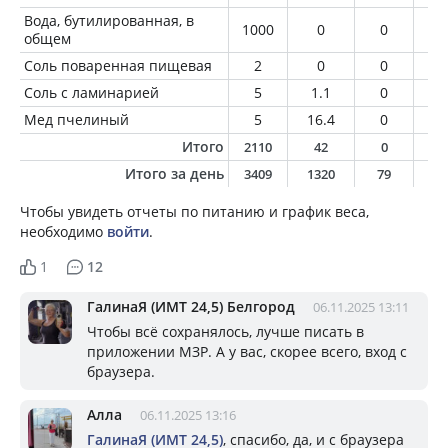
Вода, бутилированная, в
1000
0
0
0
общем
Соль поваренная пищевая
2
0
0
0
Соль с ламинарией
5
1.1
0
0
Мед пчелиный
5
16.4
0
0
Итого
2110
42
0
0
Итого за день
3409
1320
79
5
Чтобы увидеть отчеты по питанию и график веса,
необходимо
войти
.
1
12
ГалинаЯ (ИМТ 24,5) Белгород
06.11.2025 13:11
Чтобы всё сохранялось, лучше писать в
приложении МЗР. А у вас, скорее всего, вход с
браузера.
Алла
06.11.2025 13:16
ГалинаЯ (ИМТ 24,5)
, спасибо, да, и с браузера