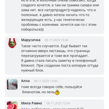
но и эти, и яблочные очень помогают, когда
сладкого хочется, а там ни грамма сахара или
зама нет. все натурпродукт)) надеюсь, что и
полезные. я давно хотела начать что-то
желирующее есть. у нас генетически
проблемы с коленями. хочется как-то с этим
побороться)))
Марусичка
06.11.2025 13:36
Такое часто случается. Ещё бывает так
отчаянно вверх листаешь, что страница
перезагружается и тоже все пропадает.
Я давно стала писать заметку в телефонный
блокнот. При создании поста копирую оттуда
нужный блок.
Алла
06.11.2025 13:40
тоже всегда говорю себе, пользуйся
блокнотом, но лень
Мила Равно
06.11.2025 13:54