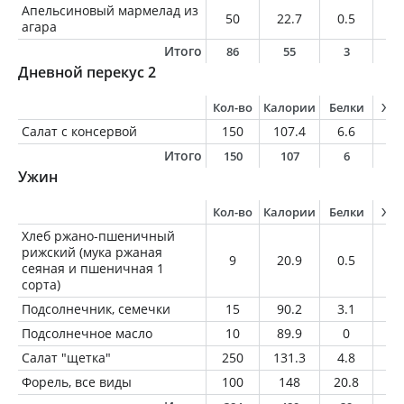
Апельсиновый мармелад из
50
22.7
0.5
0.
агара
Итого
86
55
3
0
Дневной перекус 2
Кол-во
Калории
Белки
Жи
Салат с консервой
150
107.4
6.6
7.
Итого
150
107
6
7
Ужин
Кол-во
Калории
Белки
Жи
Хлеб ржано-пшеничный
рижский (мука ржаная
9
20.9
0.5
0.
сеяная и пшеничная 1
сорта)
Подсолнечник, семечки
15
90.2
3.1
7.
Подсолнечное масло
10
89.9
0
1
Салат "щетка"
250
131.3
4.8
3.
Форель, все виды
100
148
20.8
6.