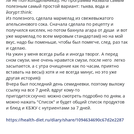
ли не пол-холодильника)). Но программа назвала самым
полезным самый простой вариант: тыква, вода и
йогурт:think:
Из полезного, сделала мармелад из свежевыжатого
апельсинового сока. Сначала сделала по рецепту и
получился киселек, но потом бахнула агара от души и вот
уже мармелад по всем мировым стандартам)) но на мой
вкус, надо бы поменьше, чтобы был помягче, след. раз так
и сделаю.
На ужин у меня всегда рыба и иногда творог. А перед
сном смузи, мне очень нравится смузи, после него легко
засыпается, а с утра очищение как по часам, приятно
вставать на весы)) хотя и не всегда минус, но это уже
другая история))
Вчера был последний день семидневки, поэтому выложу
ссылку на все 7 дней, вдруг кому-то
пригодится:скучно: можно смотреть подробно по дням, а
можно нажать "Список" и будет общий список продуктов
и блюд и КБЖУ с нутриентами за 7 дней.
https://health-diet.ru/diary/share/1094634690c67d2e2287