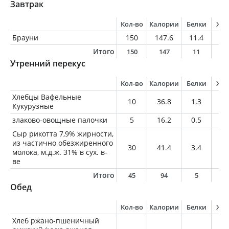
Завтрак
Кол-во
Калории
Белки
Жи
Брауни
150
147.6
11.4
3.
Итого
150
147
11
3
Утренний перекус
Кол-во
Калории
Белки
Жи
Хлебцы Вафельные
10
36.8
1.3
0.
Кукурузные
злаково-овощные палочки
5
16.2
0.5
0.
Сыр рикотта 7,9% жирности,
из частично обезжиренного
30
41.4
3.4
2.
молока, м.д.ж. 31% в сух. в-
ве
Итого
45
94
5
2
Обед
Кол-во
Калории
Белки
Жи
Хлеб ржано-пшеничный