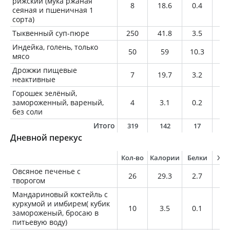
рижский (мука ржаная
8
18.6
0.4
0.
сеяная и пшеничная 1
сорта)
Тыквенный суп-пюре
250
41.8
3.5
0.
Индейка, голень, только
50
59
10.3
2
мясо
Дрожжи пищевые
7
19.7
3.2
0.
неактивные
Горошек зелёный,
замороженный, вареный,
4
3.1
0.2
0
без соли
Итого
319
142
17
2
Дневной перекус
Кол-во
Калории
Белки
Жи
Овсяное печенье с
26
29.3
2.7
0.
творогом
Мандариновый коктейль с
куркумой и имбирем( кубик
10
3.5
0.1
0
замороженый, бросаю в
питьевую воду)