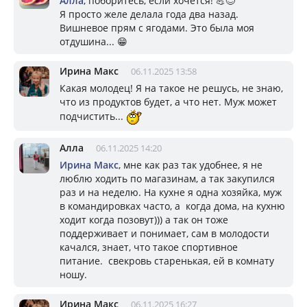
Алла
, поборитесь, если хочется! 💪😊
Я просто желе делала года два назад.
Вишневое прям с ягодами. Это была моя
отдушина... 😁
Ирина Макс
06.11.2025 13:58
Какая молодец! Я на такое не решусь, не знаю,
что из продуктов будет, а что нет. Муж может
подчистить...
Алла
06.11.2025 14:20
Ирина Макс
, мне как раз так удобнее, я не
люблю ходить по магазинам, а так закупился
раз и на неделю. На кухне я одна хозяйка, муж
в командировках часто, а когда дома, на кухню
ходит когда позовут))) а так он тоже
поддерживает и понимает, сам в молодости
качался, знает, что такое спортивное
питание. свекровь старенькая, ей в комнату
ношу.
Ирина Макс
06.11.2025 16:27