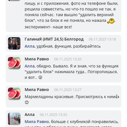
пишу, и с приложения. фото на телефоне были,
решила совместить, но что-то пошло не так. я
поняла сейчас. там вышло "удалить верхний
блок", что за блок я не поняла, но нажала
,
эксперимент- наше все!
ГалинаЯ (ИМТ 24,5) Белгород
06.11.2025 13:18
Алла
, удобная, функция, разбирайтесь
Мила Равно
06.11.2025 13:26
Алла
, обидно. Бывало. Я и зная, что за функция
"удалить блок" нажимала туда.. Поторопишься,
и вот.. 😜
Мила Равно
06.11.2025 13:27
Мармеладины красивые. Присмотрюсь к ним👍
😊
Алла
06.11.2025 13:33
Мила Равно
, больше с клубникой понравились,