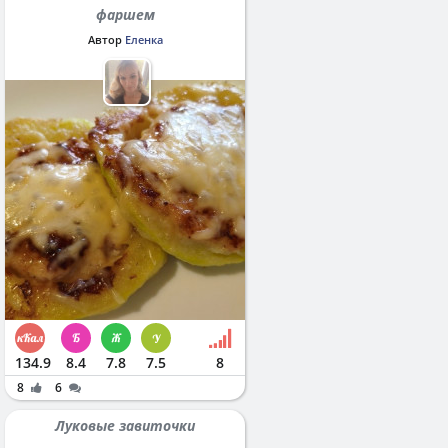
фаршем
Автор
Еленка
134.9
8.4
7.8
7.5
8
8
6
Луковые завиточки