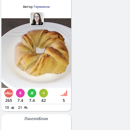
Автор
Гермиона
265
7.4
7.4
42
5
10
21
Пшеноблин