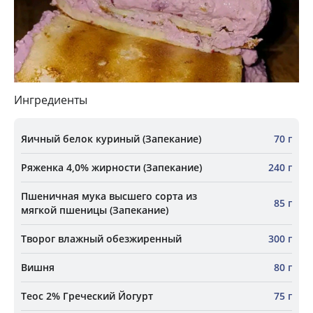
Ингредиенты
Яичный белок куриный (Запекание)
70 г
Ряженка 4,0% жирности (Запекание)
240 г
Пшеничная мука высшего сорта из
85 г
мягкой пшеницы (Запекание)
Творог влажный обезжиренный
300 г
Вишня
80 г
Теос 2% Греческий Йогурт
75 г