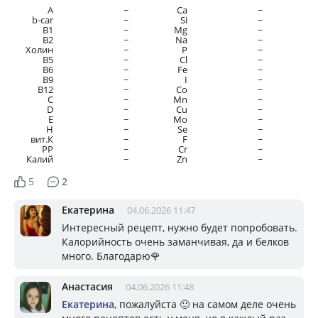
A
~
Ca
~
b-car
~
Si
~
В1
~
Mg
~
B2
~
Na
~
Холин
~
P
~
B5
~
Cl
~
B6
~
Fe
~
B9
~
I
~
B12
~
Co
~
C
~
Mn
~
D
~
Cu
~
E
~
Mo
~
H
~
Se
~
вит.К
~
F
~
PP
~
Cr
~
Калий
~
Zn
~
5
2
Екатерина
04.06.2026 11:47
Интересный рецепт, нужно будет попробовать.
Калорийность очень заманчивая, да и белков
много. Благодарю🌹
Анастасия
04.06.2026 11:48
Екатерина
, пожалуйста 🙂 на самом деле очень