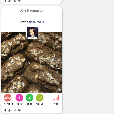
8
8
Хлеб ржаной
Автор
Валентина
178.3
8.4
8.8
16.4
10
4
4