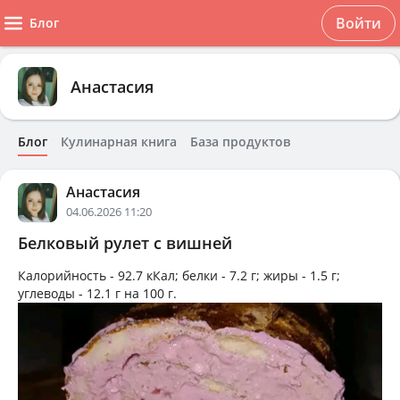
Войти
Блог
Анастасия
Блог
Кулинарная книга
База продуктов
Анастасия
04.06.2026 11:20
Белковый рулет с вишней
Калорийность -
92.7 кКал
; белки -
7.2 г
; жиры -
1.5 г
;
углеводы -
12.1 г
на
100 г
.