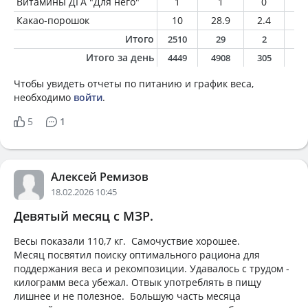
Витамины ДГА "Для него"
1
1
0
0
Какао-порошок
10
28.9
2.4
1.
Итого
2510
29
2
1
Итого за день
4449
4908
305
21
Чтобы увидеть отчеты по питанию и график веса,
необходимо
войти
.
5
1
Алексей Ремизов
18.02.2026 10:45
Девятый месяц с МЗР.
Весы показали 110,7 кг. Самочуствие хорошее.
Месяц посвятил поиску оптимального рациона для
поддержания веса и рекомпозиции. Удавалось с трудом -
килограмм веса убежал. Отвык употреблять в пищу
лишнее и не полезное. Большую часть месяца