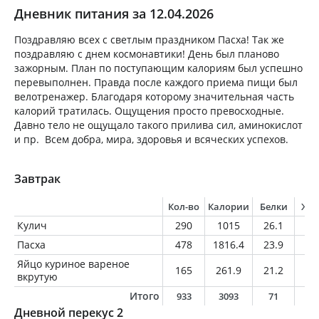
Дневник питания за 12.04.2026
Поздравляю всех с светлым праздником Пасха! Так же
поздравляю с днем космонавтики! День был планово
зажорным. План по поступающим калориям был успешно
перевыполнен. Правда после каждого приема пищи был
велотренажер. Благодаря которому значительная часть
калорий тратилась. Ощущения просто превосходные.
Давно тело не ощущало такого прилива сил, аминокислот
и пр. Всем добра, мира, здоровья и всяческих успехов.
Завтрак
Кол-во
Калории
Белки
Жи
Кулич
290
1015
26.1
37
Пасха
478
1816.4
23.9
72
Яйцо куриное вареное
165
261.9
21.2
19
вкрутую
Итого
933
3093
71
12
Дневной перекус 2