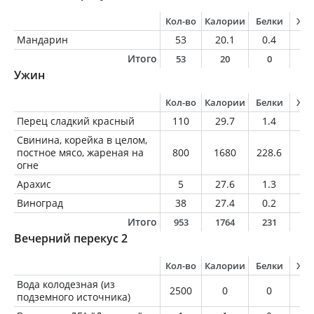
Кол-во
Калории
Белки
Жи
Мандарин
53
20.1
0.4
0.
Итого
53
20
0
0
Ужин
Кол-во
Калории
Белки
Жи
Перец сладкий красный
110
29.7
1.4
0.
Свинина, корейка в целом,
постное мясо, жареная на
800
1680
228.6
78
огне
Арахис
5
27.6
1.3
2.
Виноград
38
27.4
0.2
0.
Итого
953
1764
231
8
Вечерний перекус 2
Кол-во
Калории
Белки
Жи
Вода колодезная (из
2500
0
0
0
подземного источника)