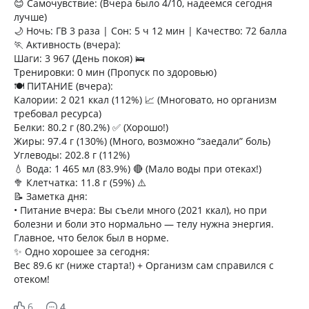
😊 Самочувствие: (Вчера было 4/10, надеемся сегодня
лучше)
🌙 Ночь: ГВ 3 раза | Сон: 5 ч 12 мин | Качество: 72 балла
🏃 Активность (вчера):
Шаги: 3 967 (День покоя) 🛌
Тренировки: 0 мин (Пропуск по здоровью)
🍽️ ПИТАНИЕ (вчера):
Калории: 2 021 ккал (112%) 📈 (Многовато, но организм
требовал ресурса)
Белки: 80.2 г (80.2%) ✅ (Хорошо!)
Жиры: 97.4 г (130%) (Много, возможно “заедали” боль)
Углеводы: 202.8 г (112%)
💧 Вода: 1 465 мл (83.9%) 🔴 (Мало воды при отеках!)
🥦 Клетчатка: 11.8 г (59%) ⚠️
📝 Заметка дня:
• Питание вчера: Вы съели много (2021 ккал), но при
болезни и боли это нормально — телу нужна энергия.
Главное, что белок был в норме.
✨ Одно хорошее за сегодня:
Вес 89.6 кг (ниже старта!) + Организм сам справился с
отеком!
6
4