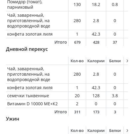
Помидор (томат),
130
18.2
0.8
0
парниковый
Чай, заваренный,
приготовленный, на
280
2.8
0
0
водопроводной воде
конфета золотая лиля
1
42.3
0
0
Итого
679
428
37
1
Дневной перекус
Кол-во
Калории
Белки
Жи
Чай, заваренный,
приготовленный, на
280
2.8
0
0
водопроводной воде
конфета золотая лиля
1
42.3
0
0
семечки тыквенные
20
128
3.8
10
Витамин D 10000 ME+К2
2
0
0
0
Итого
311
173
3
1
Ужин
Кол-во
Калории
Белки
Жи