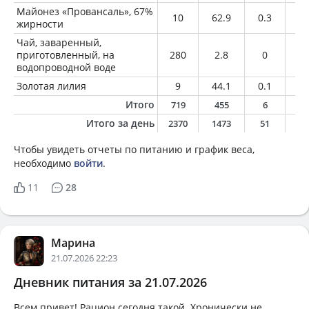
Майонез «Провансаль», 67%
10
62.9
0.3
6.
жирности
Чай, заваренный,
приготовленный, на
280
2.8
0
0
водопроводной воде
Золотая лилия
9
44.1
0.1
2.
Итого
719
455
6
2
Итого за день
2370
1473
51
5
Чтобы увидеть отчеты по питанию и график веса,
необходимо
войти
.
11
28
Марина
21.07.2026 22:23
Дневник питания за 21.07.2026
Всем привет! Рацион сегодня такой. Хронически не