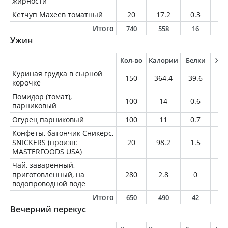
жирности
Кетчуп Махеев томатный
20
17.2
0.3
0
Итого
740
558
16
2
Ужин
Кол-во
Калории
Белки
Жи
Куриная грудка в сырной
150
364.4
39.6
18
корочке
Помидор (томат),
100
14
0.6
0
парниковый
Огурец парниковый
100
11
0.7
0.
Конфеты, батончик Сникерс,
SNICKERS (произв:
20
98.2
1.5
4.
MASTERFOODS USA)
Чай, заваренный,
приготовленный, на
280
2.8
0
0
водопроводной воде
Итого
650
490
42
2
Вечерний перекус