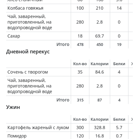
Колбаса говяжья
100
210
14
1
Чай, заваренный,
приготовленный, на
280
2.8
0
0
водопроводной воде
Сахар
18
69.7
0
0
Итого
478
450
19
1
Дневной перекус
Кол-во
Калории
Белки
Жи
Сочень с творогом
35
84.6
4
1.
Чай, заваренный,
приготовленный, на
280
2.8
0
0
водопроводной воде
Итого
315
87
4
1
Ужин
Кол-во
Калории
Белки
Жи
Картофель жареный с луком
300
328.8
5.7
14
Помидор
120
16.8
0.7
0