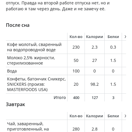
отпуск. Правда на второй работе отпуска нет, но и
работаю я там через день. Даже и не замечу её.
После сна
Кол-во
Калории
Белки
Жи
Кофе молотый, сваренный
230
2.3
0.3
0
на водопроводной воде
Молоко 2,5% жирности,
50
27
1.5
1.
стерилизованное
Вода
100
0
0
0
Конфеты, батончик Сникерс,
SNICKERS (произв:
20
98.2
1.5
4.
MASTERFOODS USA)
Итого
400
127
3
6
Завтрак
Кол-во
Калории
Белки
Жи
Чай, заваренный,
приготовленный, на
280
2.8
0
0