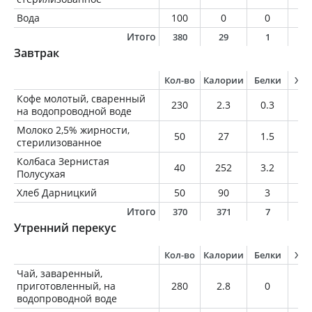
Вода
100
0
0
0
Итого
380
29
1
1
Завтрак
Кол-во
Калории
Белки
Жи
Кофе молотый, сваренный
230
2.3
0.3
0
на водопроводной воде
Молоко 2,5% жирности,
50
27
1.5
1.
стерилизованное
Колбаса Зернистая
40
252
3.2
26
Полусухая
Хлеб Дарницкий
50
90
3
0.
Итого
370
371
7
2
Утренний перекус
Кол-во
Калории
Белки
Жи
Чай, заваренный,
приготовленный, на
280
2.8
0
0
водопроводной воде