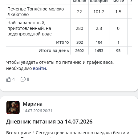
Кол-во
Калории
Белки
Жи
Печенье Топлёное молоко
22
101.2
1.5
4
Любятово
Чай, заваренный,
приготовленный, на
280
2.8
0
0
водопроводной воде
Итого
302
104
1
4
Итого за день
2602
1453
95
6
Чтобы увидеть отчеты по питанию и график веса,
необходимо
войти
.
4
8
Марина
14.07.2026 20:31
Дневник питания за 14.07.2026
Всем привет! Сегодня целенаправленно наедала белки и