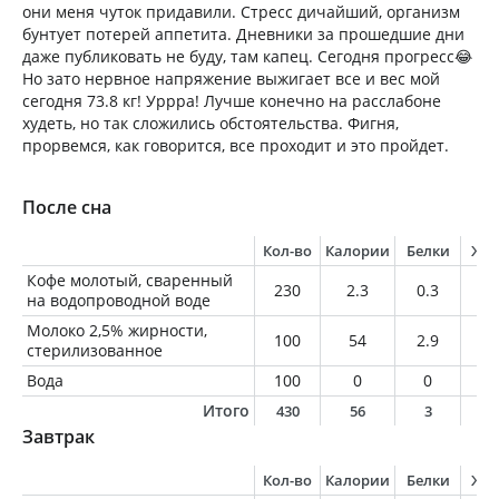
они меня чуток придавили. Стресс дичайший, организм
бунтует потерей аппетита. Дневники за прошедшие дни
даже публиковать не буду, там капец. Сегодня прогресс😂
Но зато нервное напряжение выжигает все и вес мой
сегодня 73.8 кг! Уррра! Лучше конечно на расслабоне
худеть, но так сложились обстоятельства. Фигня,
прорвемся, как говорится, все проходит и это пройдет.
После сна
Кол-во
Калории
Белки
Жи
Кофе молотый, сваренный
230
2.3
0.3
0
на водопроводной воде
Молоко 2,5% жирности,
100
54
2.9
2.
стерилизованное
Вода
100
0
0
0
Итого
430
56
3
2
Завтрак
Кол-во
Калории
Белки
Жи