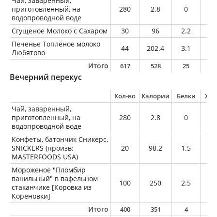
Чай, заваренный,
приготовленный, на
280
2.8
0
0
водопроводной воде
Сгущеное Молоко с Сахаром
30
96
2.2
2.
Печенье Топлёное молоко
44
202.4
3.1
7.
Любятово
Итого
617
528
25
1
Вечерний перекус
Кол-во
Калории
Белки
Жи
Чай, заваренный,
приготовленный, на
280
2.8
0
0
водопроводной воде
Конфеты, батончик Сникерс,
SNICKERS (произв:
20
98.2
1.5
4.
MASTERFOODS USA)
Мороженое "Пломбир
ванильный" в вафельном
100
250
2.5
1
стаканчике [Коровка из
Кореновки]
Итого
400
351
4
1