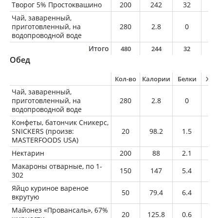
Творог 5% Простоквашино
200
242
32
1
Чай, заваренный,
приготовленный, на
280
2.8
0
0
водопроводной воде
Итого
480
244
32
1
Обед
Кол-во
Калории
Белки
Жи
Чай, заваренный,
приготовленный, на
280
2.8
0
0
водопроводной воде
Конфеты, батончик Сникерс,
SNICKERS (произв:
20
98.2
1.5
4.
MASTERFOODS USA)
Нектарин
200
88
2.1
0.
Макароны отварные, по 1-
150
147
5.4
0.
302
Яйцо куриное вареное
50
79.4
6.4
5.
вкрутую
Майонез «Провансаль», 67%
20
125.8
0.6
13