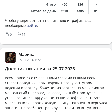
Итого
420
336
14
1
Итого за день
2598
1486
81
6
Чтобы увидеть отчеты по питанию и график веса,
необходимо
войти
.
5
11
Марина
25.07.2026 19:28
Дневник питания за 25.07.2026
Всем привет! Со вчерашними слезами вылила весь
стресс последних пары недель. Проснулась утром,
подошла к зеркалу- божечки! Из зеркала на меня смотрит
монгольский пчеловод! Голоооодныыый! Проснулась в 6
утра, посчитала чдд у кошки, выпила кофе, а в 9:15 уже
мчала на всех парах к холодильнику. Наконец то вернулся
аппетит. Не особо контролирую, что ем, но интуитивно