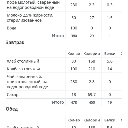
Кофе молотый, сваренный
230
2.3
0.3
0
на водопроводной воде
Молоко 2,5% жирности,
50
27
1.5
1.
стерилизованное
Вода
100
0
0
0
Итого
380
29
1
1
Завтрак
Кол-во
Калории
Белки
Жи
Хлеб столичный
80
168
5.6
1
Колбаса говяжья
100
210
14
1
Чай, заваренный,
приготовленный, на
280
2.8
0
0
водопроводной воде
Сахар
18
69.7
0
0
Итого
478
450
19
1
Обед
Кол-во
Калории
Белки
Жи
Хлеб столичный
80
168
5.6
1