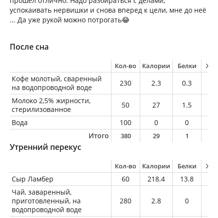
прошёл отлично. Надо разбираться с делами,
успокаивать нервишки и снова вперед к цели, мне до неё
... Да уже рукой можно потрогать😂
После сна
Кол-во
Калории
Белки
Жи
Кофе молотый, сваренный
230
2.3
0.3
0
на водопроводной воде
Молоко 2,5% жирности,
50
27
1.5
1.
стерилизованное
Вода
100
0
0
0
Итого
380
29
1
1
Утренний перекус
Кол-во
Калории
Белки
Жи
Сыр Ламбер
60
218.4
13.8
17
Чай, заваренный,
приготовленный, на
280
2.8
0
0
водопроводной воде