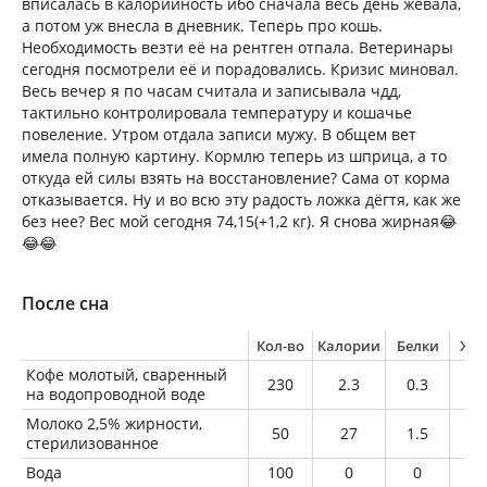
вписалась в калорийность ибо сначала весь день жевала,
а потом уж внесла в дневник. Теперь про кошь.
Необходимость везти её на рентген отпала. Ветеринары
сегодня посмотрели её и порадовались. Кризис миновал.
Весь вечер я по часам считала и записывала чдд,
тактильно контролировала температуру и кошачье
повеление. Утром отдала записи мужу. В общем вет
имела полную картину. Кормлю теперь из шприца, а то
откуда ей силы взять на восстановление? Сама от корма
отказывается. Ну и во всю эту радость ложка дёгтя, как же
без нее? Вес мой сегодня 74,15(+1,2 кг). Я снова жирная😂
😂😂
После сна
Кол-во
Калории
Белки
Жи
Кофе молотый, сваренный
230
2.3
0.3
0
на водопроводной воде
Молоко 2,5% жирности,
50
27
1.5
1.
стерилизованное
Вода
100
0
0
0