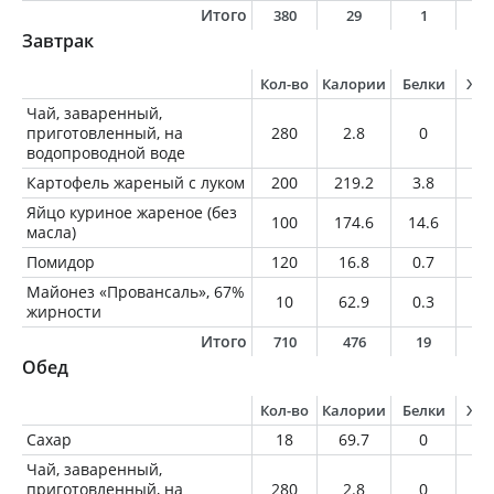
Итого
380
29
1
1
Завтрак
Кол-во
Калории
Белки
Жи
Чай, заваренный,
приготовленный, на
280
2.8
0
0
водопроводной воде
Картофель жареный с луком
200
219.2
3.8
9.
Яйцо куриное жареное (без
100
174.6
14.6
12
масла)
Помидор
120
16.8
0.7
0
Майонез «Провансаль», 67%
10
62.9
0.3
6.
жирности
Итого
710
476
19
2
Обед
Кол-во
Калории
Белки
Жи
Сахар
18
69.7
0
0
Чай, заваренный,
приготовленный, на
280
2.8
0
0