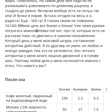
жиры. Получилось. На самом деле мне надо их не
размазывать равномерно по дневному рациону, а
съедать до ужина. Вечером вообще есть не хочу,а так
опа! И белки в норме. Встала сегодня на весы и о,
радость! Ещё - 500 гр! Я глазам своим не поверила.
74,100! 💃💃💃моя цель все ближе и ближе! Уже прям руками
потрогать можно😂Новостей нет, про те, которые есть не
расскажу пока, но двигаюсь в нужном направлении.
Который день у меня мозговой штурм, составление
алгоритма действий. Я по другому не умею ,не люблю и
иногда завидую тем, кто не загоняется. Без четкого
алгоритма у меня много лишних движений и в голове
хаос. Поэтому любое дело у меня начинается именно с
этого. Что нового у вас?
После сна
Кол-во
Калории
Белки
Жи
Кофе молотый, сваренный
230
2.3
0.3
0
на водопроводной воде
Молоко 2,5% жирности,
50
27
1.5
1.
стерилизованное