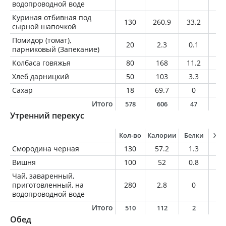
водопроводной воде
Куриная отбивная под
130
260.9
33.2
13
сырной шапочкой
Помидор (томат),
20
2.3
0.1
0
парниковый (Запекание)
Колбаса говяжья
80
168
11.2
1
Хлеб дарницкий
50
103
3.3
0.
Сахар
18
69.7
0
0
Итого
578
606
47
2
Утренний перекус
Кол-во
Калории
Белки
Жи
Смородина черная
130
57.2
1.3
0.
Вишня
100
52
0.8
0.
Чай, заваренный,
приготовленный, на
280
2.8
0
0
водопроводной воде
Итого
510
112
2
0
Обед