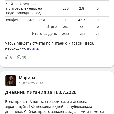
Чай, заваренный,
приготовленный, на
280
2.8
0
0
водопроводной воде
конфета золотая лиля
1
42.3
0
0
Итого
289
45
0
0
Итого за день
2445
1232
78
5
Чтобы увидеть отчеты по питанию и график веса,
необходимо
войти
.
6
10
Марина
18.07.2026 21:14
Дневник питания за 18.07.2026
Всем привет! А вот, как говорится, и я ,и снова
здравствуйте! 😂 несколько дней не публиковала
дневники. Сейчас просто завалена задачами и кажется