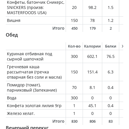
Конфеты, батончик Сникерс,
SNICKERS (произв:
20
98.2
1.5
4.
MASTERFOODS USA)
Вишня
150
78
1.2
0.
Итого
450
179
2
5
Обед
Кол-во
Калории
Белки
Жи
Куриная отбивная под
300
602.1
76.5
31
сырной шапочкой
Гречневая каша
рассыпчатая (гречка
150
151.4
6.3
1.
отварная без соли и масла)
Помидор (томат),
70
8.1
0.4
0
парниковый (Запекание)
Вода
300
0
0
0
Конфета золотая лилия 9гр
1
45.1
0.4
2.
Железо хелат.
1
0
0
0
Итого
830
806
83
3
Вечерний перекус