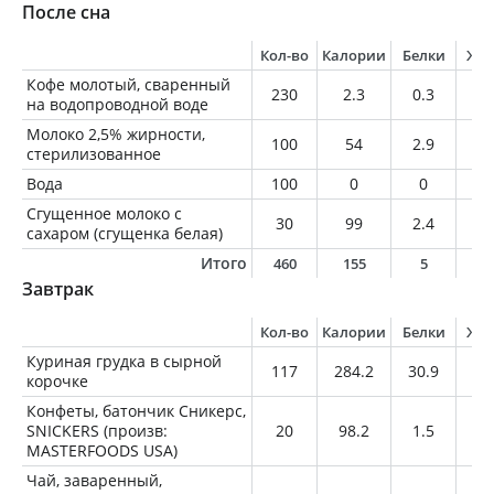
После сна
Кол-во
Калории
Белки
Жи
Кофе молотый, сваренный
230
2.3
0.3
0
на водопроводной воде
Молоко 2,5% жирности,
100
54
2.9
2.
стерилизованное
Вода
100
0
0
0
Сгущенное молоко с
30
99
2.4
2.
сахаром (сгущенка белая)
Итого
460
155
5
5
Завтрак
Кол-во
Калории
Белки
Жи
Куриная грудка в сырной
117
284.2
30.9
14
корочке
Конфеты, батончик Сникерс,
SNICKERS (произв:
20
98.2
1.5
4.
MASTERFOODS USA)
Чай, заваренный,