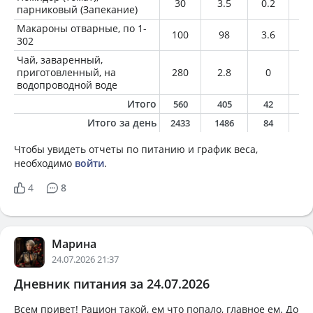
30
3.5
0.2
0
парниковый (Запекание)
Макароны отварные, по 1-
100
98
3.6
0.
302
Чай, заваренный,
приготовленный, на
280
2.8
0
0
водопроводной воде
Итого
560
405
42
1
Итого за день
2433
1486
84
6
Чтобы увидеть отчеты по питанию и график веса,
необходимо
войти
.
4
8
Марина
24.07.2026 21:37
Дневник питания за 24.07.2026
Всем привет! Рацион такой, ем что попало, главное ем. До