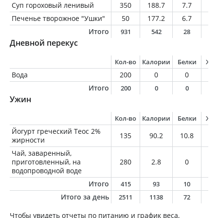
Суп гороховый ленивый
350
188.7
7.7
5.
Печенье творожное "Ушки"
50
177.2
6.7
6.
Итого
931
542
28
2
Дневной перекус
Кол-во
Калории
Белки
Жи
Вода
200
0
0
0
Итого
200
0
0
0
Ужин
Кол-во
Калории
Белки
Жи
Йогурт греческий Теос 2%
135
90.2
10.8
2.
жирности
Чай, заваренный,
приготовленный, на
280
2.8
0
0
водопроводной воде
Итого
415
93
10
2
Итого за день
2511
1138
72
5
Чтобы увидеть отчеты по питанию и график веса,