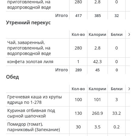
приготовленный, на
280
2.8
0
0
водопроводной воде
Итого
417
385
32
1
Утренний перекус
Кол-во
Калории
Белки
Жи
Чай, заваренный,
приготовленный, на
280
2.8
0
0
водопроводной воде
конфета золотая лиля
1
42.3
0
0
Итого
289
45
0
0
Обед
Кол-во
Калории
Белки
Жи
Гречневая каша из крупы
100
101
3
3.
ядрица по 1-278
Куриная отбивная под
130
260.9
33.2
13
сырной шапочкой
Помидор (томат),
30
3.5
0.2
0
парниковый (Запекание)