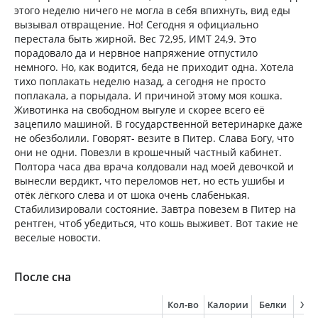
этого неделю ничего не могла в себя впихнуть, вид еды
вызывал отвращение. Но! Сегодня я официально
перестала быть жирной. Вес 72,95, ИМТ 24,9. Это
порадовало да и нервное напряжение отпустило
немного. Но, как водится, беда не приходит одна. Хотела
тихо поплакать неделю назад, а сегодня не просто
поплакала, а порыдала. И причиной этому моя кошка.
Животинка на свободном выгуле и скорее всего её
зацепило машиной. В государственной ветеринарке даже
не обезболили. Говорят- везите в Питер. Слава Богу, что
они не одни. Повезли в крошечный частный кабинет.
Полтора часа два врача колдовали над моей девочкой и
вынесли вердикт, что переломов нет, но есть ушибы и
отёк лёгкого слева и от шока очень слабенькая.
Стабилизировали состояние. Завтра повезем в Питер на
рентген, чтоб убедиться, что кошь выживет. Вот такие не
веселые новости.
После сна
Кол-во
Калории
Белки
Жи