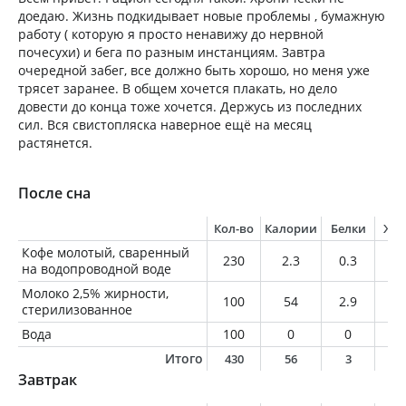
доедаю. Жизнь подкидывает новые проблемы , бумажную
работу ( которую я просто ненавижу до нервной
почесухи) и бега по разным инстанциям. Завтра
очередной забег, все должно быть хорошо, но меня уже
трясет заранее. В общем хочется плакать, но дело
довести до конца тоже хочется. Держусь из последних
сил. Вся свистопляска наверное ещё на месяц
растянется.
После сна
Кол-во
Калории
Белки
Жи
Кофе молотый, сваренный
230
2.3
0.3
0
на водопроводной воде
Молоко 2,5% жирности,
100
54
2.9
2.
стерилизованное
Вода
100
0
0
0
Итого
430
56
3
2
Завтрак