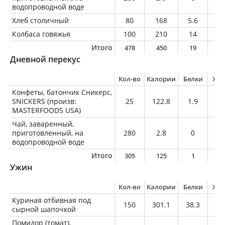
водопроводной воде
Хлеб столичный
80
168
5.6
1
Колбаса говяжья
100
210
14
1
Итого
478
450
19
1
Дневной перекус
Кол-во
Калории
Белки
Жи
Конфеты, батончик Сникерс,
SNICKERS (произв:
25
122.8
1.9
6
MASTERFOODS USA)
Чай, заваренный,
приготовленный, на
280
2.8
0
0
водопроводной воде
Итого
305
125
1
6
Ужин
Кол-во
Калории
Белки
Жи
Куриная отбивная под
150
301.1
38.3
15
сырной шапочкой
Помидор (томат),