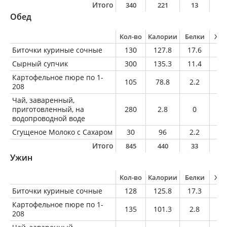
Итого
340
221
13
1
Обед
Кол-во
Калории
Белки
Жи
Биточки куриные сочные
130
127.8
17.6
4
Сырный супчик
300
135.3
11.4
3.
Картофельное пюре по 1-
105
78.8
2.2
0.
208
Чай, заваренный,
приготовленный, на
280
2.8
0
0
водопроводной воде
Сгущеное Молоко с Сахаром
30
96
2.2
2.
Итого
845
440
33
1
Ужин
Кол-во
Калории
Белки
Жи
Биточки куриные сочные
128
125.8
17.3
4
Картофельное пюре по 1-
135
101.3
2.8
1.
208