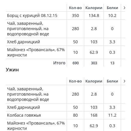
Кол-во
Калории
Белки
Жи
Борщ с курицей 08.12.15
350
134.8
10.2
4.
Чай, заваренный,
приготовленный, на
280
2.8
0
0
водопроводной воде
Хлеб дарницкий
50
103
3.3
0.
Майонез «Провансаль», 67%
10
62.9
0.3
6.
жирности
Итого
690
303
13
1
Ужин
Кол-во
Калории
Белки
Жи
Чай, заваренный,
приготовленный, на
280
2.8
0
0
водопроводной воде
Хлеб дарницкий
50
103
3.3
0.
Колбаса говяжья
80
168
11.2
1
Майонез «Провансаль», 67%
10
62.9
0.3
6.
жирности