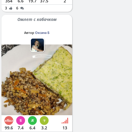
354
6.6
19.7
37.5
2
3
6
Омлет с кабачком
Автор
Оксана Б
99.6
7.4
6.4
3.2
13