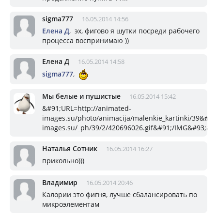
sigma777
16.05.2014 14:56
Елена Д
, эх, фигово я шутки посреди рабочего
процесса воспринимаю ))
Елена Д
16.05.2014 14:58
sigma777
,
Мы белые и пушистые
16.05.2014 15:42
&#91;URL=http://animated-
images.su/photo/animacija/malenkie_kartinki/39&#9
images.su/_ph/39/2/420696026.gif&#91;/IMG&#93;&#
Наталья Сотник
16.05.2014 16:27
прикольно)))
Владимир
16.05.2014 20:46
Калории это фигня, лучше сбалансировать по
микроэлементам