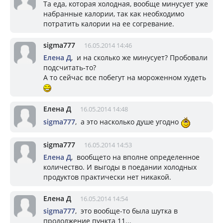
Та еда, которая холодная, вообще минусует уже
набранные калории, так как необходимо
потратить калории на ее согревание.
sigma777
16.05.2014 14:46
Елена Д
, и на сколько же минусует? Пробовали
подсчитать-то?
А то сейчас все побегут на мороженном худеть
Елена Д
16.05.2014 14:48
sigma777
, а это насколько душе угодно
sigma777
16.05.2014 14:53
Елена Д
, вообщето на вполне определенное
количество. И выгоды в поедании холодных
продуктов практически нет никакой.
Елена Д
16.05.2014 14:54
sigma777
, это вообще-то была шутка в
продолжение пункта 11...