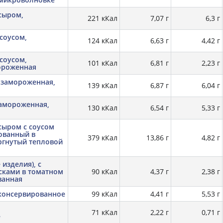
 сыром,
221 кКал
7,07 г
6,3 г
 соусом,
124 кКал
6,63 г
4,42 г
 соусом,
101 кКал
6,81 г
2,23 г
ороженная
 замороженная,
139 кКал
6,87 г
6,04 г
замороженная,
130 кКал
6,54 г
5,33 г
сыром с соусом
кованный в
379 кКал
13,86 г
4,82 г
ргнутый тепловой
изделия), с
сками в томатном
90 кКал
4,37 г
2,38 г
ванная
 консервированное
99 кКал
4,41 г
5,53 г
71 кКал
2,22 г
0,71 г
е