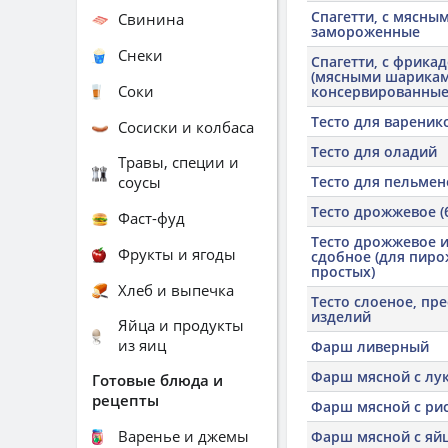
Спагетти, с мясны
Свинина
замороженные
Снеки
Спагетти, с фрика
(мясными шарикам
Соки
консервированны
Тесто для вареник
Сосиски и колбаса
Тесто для оладий
Травы, специи и
соусы
Тесто для пельмен
Тесто дрожжевое (
Фаст-фуд
Тесто дрожжевое 
Фрукты и ягоды
сдобное (для пир
простых)
Хлеб и выпечка
Тесто слоеное, пр
изделий
Яйца и продукты
из яиц
Фарш ливерный
Фарш мясной с лу
Готовые блюда и
рецепты
Фарш мясной с ри
Варенье и джемы
Фарш мясной с яй