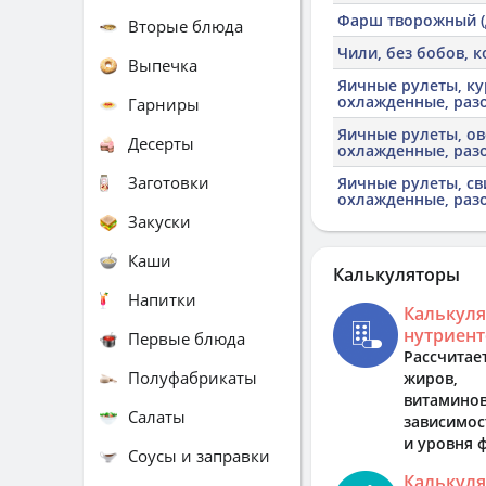
Фарш творожный (
Вторые блюда
Чили, без бобов, 
Выпечка
Яичные рулеты, ку
охлажденные, раз
Гарниры
Яичные рулеты, о
Десерты
охлажденные, раз
Заготовки
Яичные рулеты, св
охлажденные, раз
Закуски
Каши
Калькуляторы
Напитки
Калькуля
нутриент
Первые блюда
Рассчитае
Полуфабрикаты
жиров, 
витами
Салаты
зависимост
и уровня 
Соусы и заправки
Калькуля