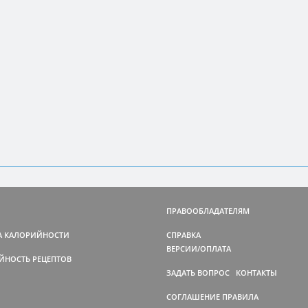
СБАЛАНСИРОВАННАЯ МЕТОДИКА СНИЖЕНИЯ ВЕС
ПРАВООБЛАДАТЕЛЯМ
К
п
А КАЛОРИЙНОСТИ
СПРАВКА
ВЕРСИИ/ОПЛАТА
ЙНОСТЬ РЕЦЕПТОВ
а
П
“
ЗАДАТЬ ВОПРОС
КОНТАКТЫ
и
СОГЛАШЕНИЕ
ПРАВИЛА