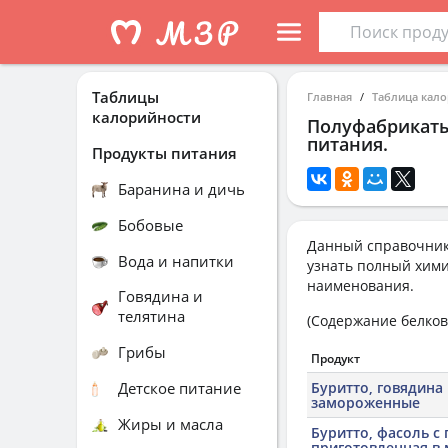
Таблицы
Главная
Таблица кал
калорийности
Полуфабрикаты
питания.
Продукты питания
Баранина и дичь
Бобовые
Данный справочник
Вода и напитки
узнать полный хими
наименования.
Говядина и
телятина
(Содержание белков,
Грибы
Продукт
Детское питание
Буритто, говядина 
замороженные
Жиры и масла
Буритто, фасоль с 
приготовленная в