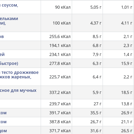
м соусом,
90 кКал
5,05 г
1,01 г
дельками
и),
100 кКал
4,37 г
4,11 г
е
ов
255,6 кКал
8,5 г
2,1 г
194,1 кКал
6,8 г
2,3 г
ей
234,1 кКал
7,9 г
1,4 г
быстрое)
277,8 кКал
6,3 г
15,9 г
и тесто дрожжевое
ожков жареных,
225,7 кКал
6,4 г
2,2 г
есное для мучных
337,2 кКал
5,9 г
18,5 г
239,7 кКал
27 г
13,8 г
ком
391,7 кКал
35,5 г
26,9 г
сом
387,8 кКал
26,7 г
21,1 г
цом
371,7 кКал
31,6 г
26,5 г