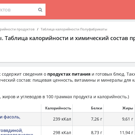
орийности продуктов
Таблица калорийности Полуфабрикаты
. Таблица калорийности и химический состав п
 содержит сведения о
продуктах питания
и готовых блюд. Так
ческий состав: пищевая ценность, витамины и минералы для к
 жиров и углеводов в 100 граммах продукта и калорийность.)
Калорийность
Белки
Жиры
и фасоль,
239 кКал
7,26 г
9,61 г
говядиной,
298 кКал
8,73 г
11,94 г
 микроволновке