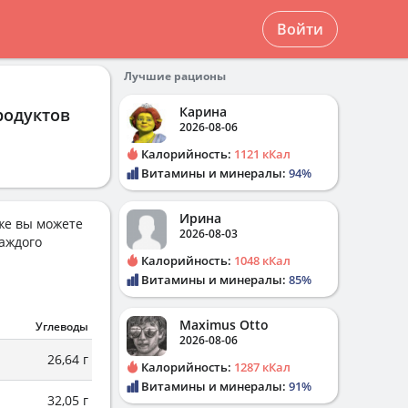
Войти
Лучшие рационы
Карина
родуктов
2026-08-06
Калорийность:
1121 кКал
Витамины и минералы:
94%
Ирина
же вы можете
2026-08-03
аждого
Калорийность:
1048 кКал
Витамины и минералы:
85%
Maximus Otto
Углеводы
2026-08-06
26,64 г
Калорийность:
1287 кКал
Витамины и минералы:
91%
32,05 г