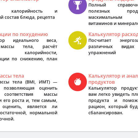
в
Полный справоч
ает калорийность и
полезных про
й состав блюда, рецепта
маскимальным с
витаминов и минерал
ации по похудению
Калькулятор расхо
тор идеального веса,
Посчитает энерго
массы тела, расчёт
различных видах
ра калорийности,
упражнений
ации по снижению, план
ассы тела
Калькулятор и ана
продуктов
ассы тела (BMI, ИМТ) —
, позволяющая оценить
Калькулятор продук
 соответствия массы
вам легко увидеть п
и его роста и, тем самым,
продукта и поможе
 оценить, является ли
рацион, который буд
достаточной, нормальной
сбалансирован.
очной.