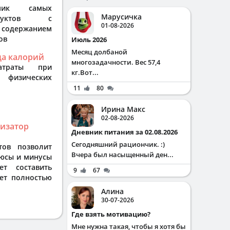
ник самых
Марусичка
дуктов с
01-08-2026
одержанием
ов
Июль 2026
Месяц долбаной
да калорий
многозадачности. Вес 57,4
затраты при
кг.Вот...
 физических
11
80
Ирина Макс
02-08-2026
лизатор
Дневник питания за 02.08.2026
Сегодняшний рациончик. :)
тов позволит
Вчера был насыщенный ден...
люсы и минусы
т составить
9
67
ет полностью
Алина
30-07-2026
Где взять мотивацию?
Мне нужна такая, чтобы я хотя бы