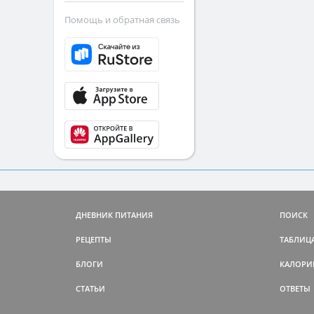
Помощь и обратная связь
Никаких жёстких диет
ДНЕВНИК ПИТАНИЯ
ПОИСК
Питайтесь более полезной едой и
становитесь стройнее и здоровее
РЕЦЕПТЫ
ТАБЛИЦ
Честная работа над собой
БЛОГИ
КАЛОРИ
Скорость похудения за счёт жира, 
не
мышц или воды - не более 5 кг в
СТАТЬИ
ОТВЕТЫ
месяц
Теория и база знаний