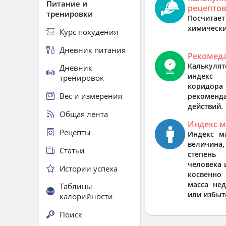
Питание и
рецепто
тренировки
Посчит
химически
Курс похудения
Дневник питания
Рекомед
Калькуля
Дневник
индекс 
тренировок
коридо
Вес и измерения
рекоменд
действий.
Общая лента
Индекс м
Рецепты
Индекс м
величина
Статьи
степень
человека 
Истории успеха
косвенно
масса не
Таблицы
или избыт
калорийности
Поиск