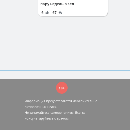
пару недель в зел...
6
67
А
Дневник питания
18+
онтролируйте своё питание и
риобретайте полезные привычки
Информация предоставляется исключительно
Дневник тренировок
в справочных целях.
очувствуйте разницу между
Не занимайтесь самолечением. Всегда
худым”
 “стройным” телом
консультируйтесь c врачом.
Сообщество