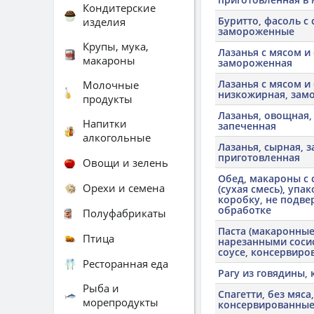
Кондитерские
Буритто, фасоль с
изделия
замороженные
Крупы, мука,
Лазанья с мясом и
макароны
замороженная
Лазанья с мясом и
Молочные
низкожирная, зам
продукты
Лазанья, овощная,
Напитки
запеченная
алкогольные
Лазанья, сырная, 
приготовленная
Овощи и зелень
Обед, макароны с 
Орехи и семена
(сухая смесь), упа
коробку, не подве
обработке
Полуфабрикаты
Паста (макаронные 
Птица
нарезанными соси
соусе, консервиро
Ресторанная еда
Рагу из говядины,
Рыба и
Спагетти, без мяса,
морепродукты
консервированны