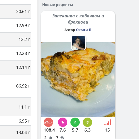
Новые рецепты
30,61 г
Запеканка с кабачком и
брокколи
12,99 г
Автор
Оксана Б
12,2 г
12,28 г
12,14 г
66,92 г
11,1 г
6,95 г
108.4
7.6
5.7
6.3
15
13,04 г
2
7