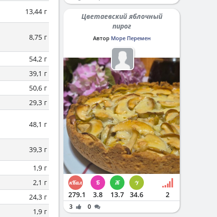
13,44 г
Цветаевский яблочный
пирог
8,75 г
Автор
Море Перемен
54,2 г
39,1 г
50,6 г
29,3 г
48,1 г
39,3 г
1,9 г
2,1 г
279.1
3.8
13.7
34.6
2
24,3 г
3
0
1,9 г