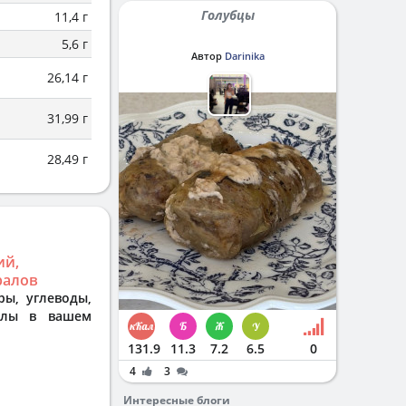
Голубцы
11,4 г
5,6 г
Автор
Darinika
26,14 г
31,99 г
28,49 г
ий,
ралов
ры, углеводы,
алы в вашем
131.9
11.3
7.2
6.5
0
4
3
Интересные блоги