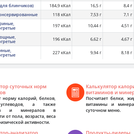
для блинчиков)
184,9 кКал
16,5 г
8,4 г
консервированные
118 кКал
7,53 г
7,1 г
риные,
197 кКал
10,44 г
4,51 г
огретые
вощные,
196 кКал
6,62 г
4,67 г
огретые
иные,
227 кКал
9,94 г
8,18 г
огретые
тор суточных норм
Калькулятор калор
ов
витаминов и мине
т норму калорий, белков,
Посчитает белки, жи
углеводов, а также
витамины и минер
нов и минералов в
суточном меню.
и от пола, возраста, веса
физической активности.
тор-анализатор
Продукты-лидеры